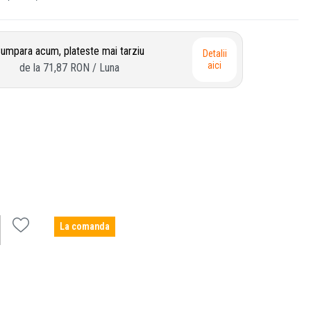
umpara acum, plateste mai tarziu
Detalii
aici
de la
71,87 RON
/ Luna
La comanda