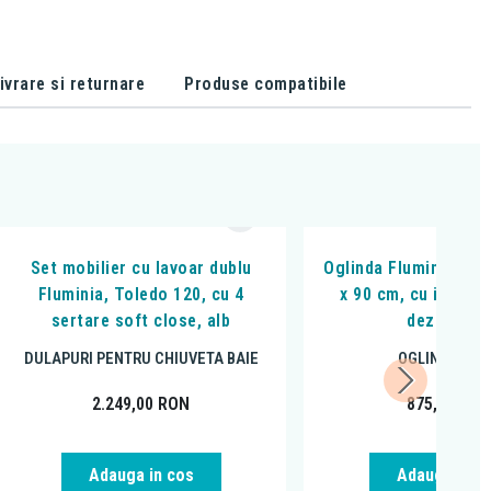
ivrare si returnare
Produse compatibile
Set mobilier cu lavoar dublu
Oglinda Fluminia, Dali
Fluminia, Toledo 120, cu 4
x 90 cm, cu ilumina
sertare soft close, alb
dezaburir
DULAPURI PENTRU CHIUVETA BAIE
OGLINZI OVA
2.249,00
RON
875,00
RO
Adauga in cos
Adauga in c