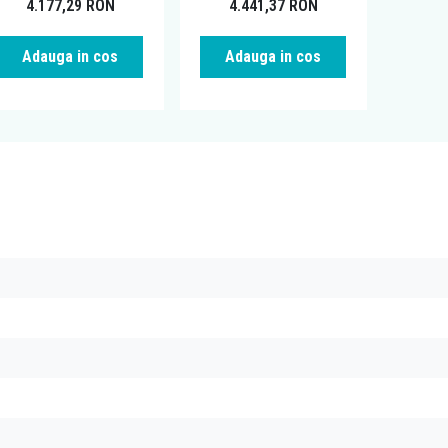
4.177,29
RON
4.441,37
RON
Adauga in cos
Adauga in cos