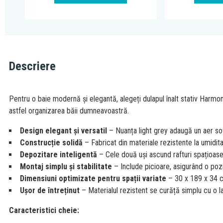
Descriere
Pentru o baie modernă și elegantă, alegeți dulapul înalt stativ Harmo
astfel organizarea băii dumneavoastră.
Design elegant și versatil
– Nuanța light grey adaugă un aer sof
Construcție solidă
– Fabricat din materiale rezistente la umiditat
Depozitare inteligentă
– Cele două uși ascund rafturi spațioase
Montaj simplu și stabilitate
– Include picioare, asigurând o pozi
Dimensiuni optimizate pentru spații variate
– 30 x 189 x 34 cm
Ușor de întreținut
– Materialul rezistent se curăță simplu cu o l
Caracteristici cheie: