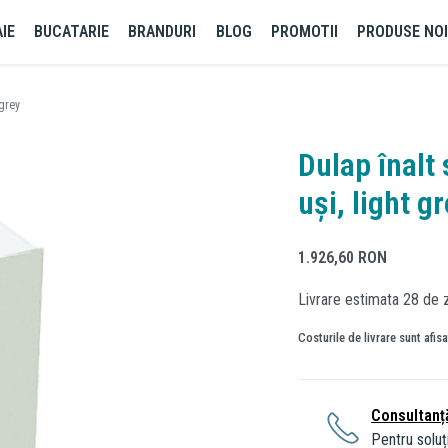
IE
BUCATARIE
BRANDURI
BLOG
PROMOTII
PRODUSE NO
 grey
Dulap înalt
uși, light g
1.926,60
RON
Livrare estimata 28 de z
Costurile de livrare sunt afis
Consultanț
Pentru soluți