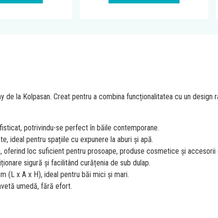
ny de la Kolpasan. Creat pentru a combina funcționalitatea cu un design 
isticat, potrivindu-se perfect în băile contemporane.
e, ideal pentru spațiile cu expunere la aburi și apă.
, oferind loc suficient pentru prosoape, produse cosmetice și accesorii 
ționare sigură și facilitând curățenia de sub dulap.
 (L x A x H), ideal pentru băi mici și mari.
avetă umedă, fără efort.