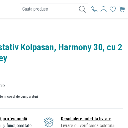
I
 stativ Kolpasan, Harmony 30, cu 2
rey
ile.
ate in cosul de cumparaturi
ă profesională
Deschidere colet la livrare
i și funcționalitate
Livrare cu verificarea coletului