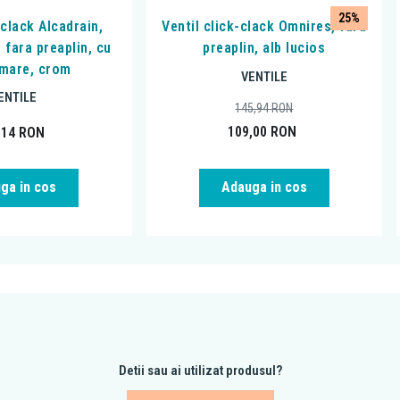
25%
 clack Alcadrain,
Ventil click-clack Omnires, fara
 fara preaplin, cu
preaplin, alb lucios
mare, crom
VENTILE
ENTILE
145,94
RON
109,00
RON
,14
RON
ga in cos
Adauga in cos
Detii sau ai utilizat produsul?