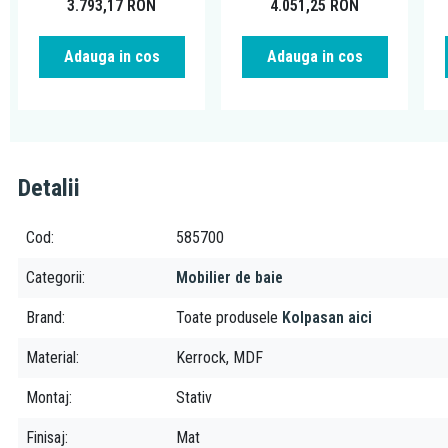
3.793,17
RON
4.051,25
RON
Adauga in cos
Adauga in cos
Detalii
Cod
585700
Categorii
Mobilier de baie
Brand
Toate produsele
Kolpasan aici
Material
Kerrock, MDF
Montaj
Stativ
Finisaj
Mat