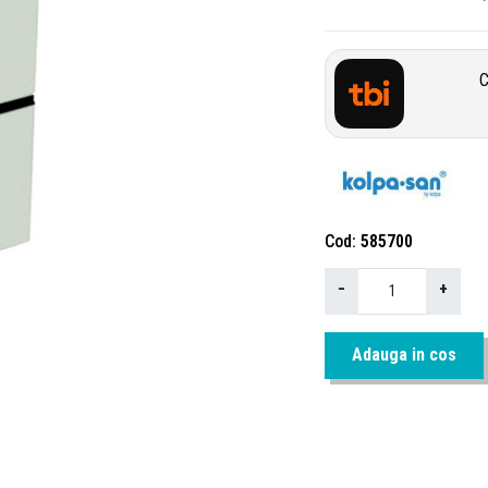
C
Cod
585700
−
+
Adauga in cos