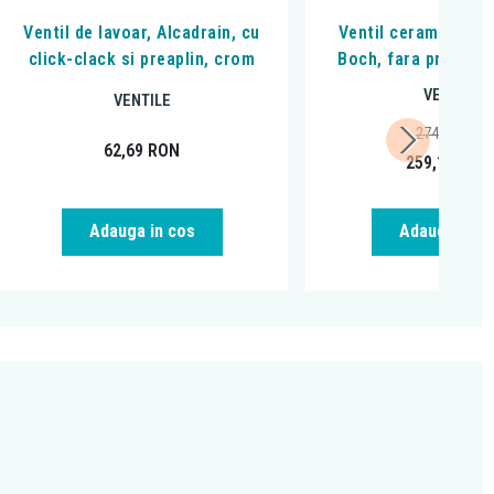
Ventil de lavoar, Alcadrain, cu
Ventil ceramic fix, 
click-clack si preaplin, crom
Boch, fara preaplin,
VENTILE
VENTILE
274,04
RON
62,69
RON
259,18
RON
Adauga in cos
Adauga in c