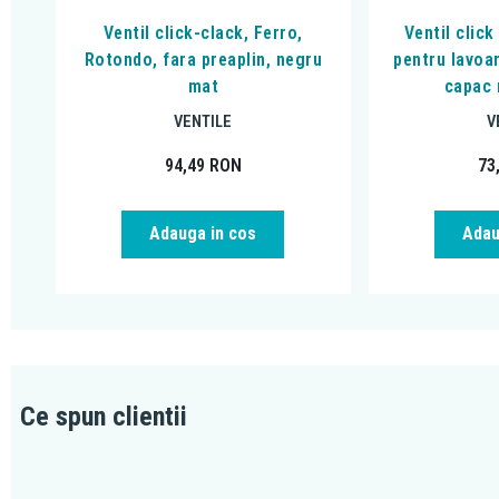
Ventil click-clack, Ferro,
Ventil click
Rotondo, fara preaplin, negru
pentru lavoar
mat
capac 
VENTILE
V
94,49
RON
73
Adauga in cos
Adau
Ce spun clientii