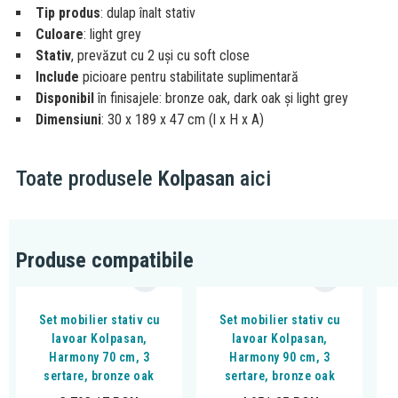
Tip produs
: dulap înalt stativ
Culoare
: light grey
Stativ
, prevăzut cu 2 uși cu soft close
Include
picioare pentru stabilitate suplimentară
Disponibil
în finisajele: bronze oak, dark oak și light grey
Dimensiuni
: 30 x 189 x 47 cm (l x H x A)
Toate produsele
Kolpasan
aici
Produse compatibile
Set mobilier stativ cu
Set mobilier stativ cu
lavoar Kolpasan,
lavoar Kolpasan,
Harmony 70 cm, 3
Harmony 90 cm, 3
sertare, bronze oak
sertare, bronze oak