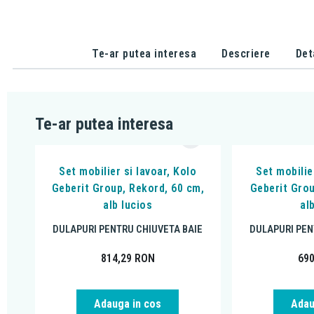
Te-ar putea interesa
Descriere
Det
Te-ar putea interesa
Set mobilier si lavoar, Kolo
Set mobilie
Geberit Group, Rekord, 60 cm,
Geberit Grou
alb lucios
al
DULAPURI PENTRU CHIUVETA BAIE
DULAPURI PEN
814,29
RON
69
Adauga in cos
Adau