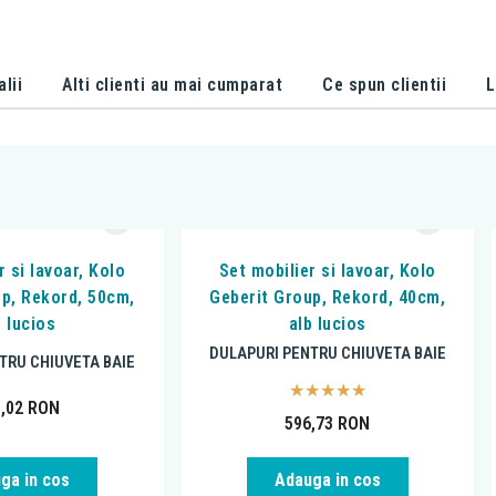
alii
Alti clienti au mai cumparat
Ce spun clientii
L
r si lavoar, Kolo
Set mobilier si lavoar, Kolo
p, Rekord, 50cm,
Geberit Group, Rekord, 40cm,
b lucios
alb lucios
DULAPURI PENTRU CHIUVETA BAIE
TRU CHIUVETA BAIE
0,02
RON
596,73
RON
ga in cos
Adauga in cos