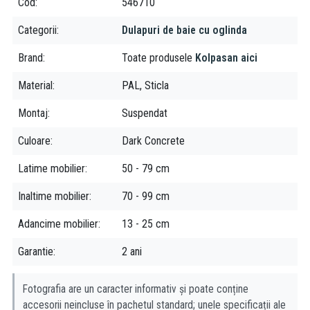
Curățare ușoară
Cod
546710
2 polițe pentru depozitare
Categorii
Dulapuri de baie cu oglinda
Caracteristici:
Brand
Toate produsele
Kolpasan aici
Dulapul este fabricat din PAL rafinat, un material rezistent
Material
PAL, Sticla
Designul modern oferă un aspect elegant și contemporan.
Dimensiunile compacte îl fac potrivit pentru orice spațiu.
Montaj
Suspendat
Este ușor de curățat, datorită oglinzii.
Oglinda oferă o imagine clară și strălucitoare.
Culoare
Dark Concrete
Mobilierul se livrează asamblat ceea ce facilitează instalarea.
Latime mobilier
50 - 79 cm
Inaltime mobilier
70 - 99 cm
Adancime mobilier
13 - 25 cm
Garantie
2 ani
Fotografia are un caracter informativ și poate conține
accesorii neincluse în pachetul standard; unele specificații ale