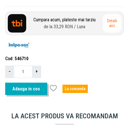
Cumpara acum, plateste mai tarziu
Detalii
aici
de la
33,29 RON
/ Luna
Cod
546710
−
+
Adauga in cos
La comanda
LA ACEST PRODUS VA RECOMANDAM