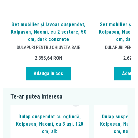
Set mobilier și lavoar suspendat,
Set mobilier și l
Kolpasan, Naomi, cu 2 sertare, 50
Kolpasan, Naomi, 
cm, dark concrete
cm, dark 
DULAPURI PENTRU CHIUVETA BAIE
DULAPURI PENTRU
2.355,64
RON
2.626,
Adauga in cos
Adauga 
Te-ar putea interesa
Dulap suspendat cu oglindă,
Dulap suspendat
Kolpasan, Naomi, cu 3 uși, 120
Kolpasan, Naomi,
cm, alb
cm, natura