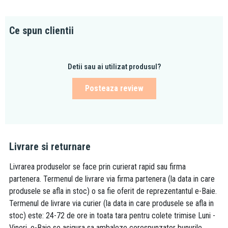
Ce spun clientii
Detii sau ai utilizat produsul?
Posteaza review
Livrare si returnare
Livrarea produselor se face prin curierat rapid sau firma
partenera. Termenul de livrare via firma partenera (la data in care
produsele se afla in stoc) o sa fie oferit de reprezentantul e-Baie.
Termenul de livrare via curier (la data in care produsele se afla in
stoc) este: 24-72 de ore in toata tara pentru colete trimise Luni -
Vineri. e-Baie se asigura sa ambaleze corespunzator bunurile