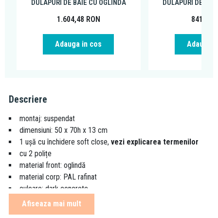
DULAPURI DE BAIE CU OGLINDA
DULAPURI DE BAI
1.604,48
RON
841,30
Adauga in cos
Adauga i
Descriere
montaj: suspendat
dimensiuni: 50 x 70h x 13 cm
1 ușă cu închidere soft close,
vezi explicarea termenilor
cu 2 polițe
material front: oglindă
material corp: PAL rafinat
culoare: dark concrete
mobilierul se livrează asamblat
Afiseaza mai mult
disponibil în finisaj natural wood (NW) și alb (WH)