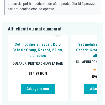
produsului pot fi modificate de către producător fără preaviz,
sau pot conține erori de operare
Alti clienti au mai cumparat
Set mobilier si lavoar, Kolo
Set mobilier si 
Geberit Group, Rekord, 60 cm,
Geberit Group, R
alb lucios
alb luc
DULAPURI PENTRU 
DULAPURI PENTRU CHIUVETA BAIE
814,29
RON
596,73
Adauga in cos
Adauga i