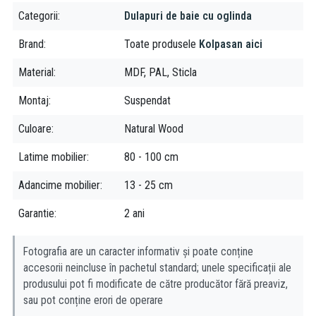
resturilor tocate foarte marunt se poate freza si astfel obtine
Categorii
Dulapuri de baie cu oglinda
fronturi decorative foarte frumoase.
Brand
Toate produsele
Kolpasan aici
Avantaje MDF
Material
MDF, PAL, Sticla
rezistenta mult mai mare la umezeala
Montaj
Suspendat
permite frezare pe suprafata placii astfel obtinand forme
deosebite ale fronturilor
Culoare
Natural Wood
la mobilierul de baie, unde este foarte mare umezeala, este
indicat sa folosim suprafete vopsite care sunt cele mai
Latime mobilier
80 - 100 cm
rezistente. Cum pal-ul nu poate fi vopsit, folosirea mdf-ului este
Adancime mobilier
13 - 25 cm
cea mai indicata.
Garantie
2 ani
Fotografia are un caracter informativ și poate conține
accesorii neincluse în pachetul standard; unele specificații ale
produsului pot fi modificate de către producător fără preaviz,
sau pot conține erori de operare