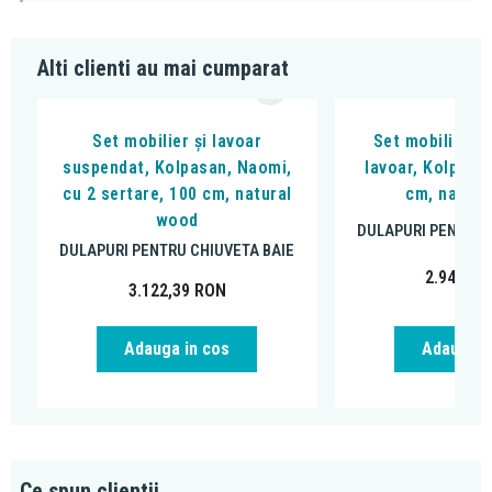
Alti clienti au mai cumparat
Set mobilier și lavoar
Set mobilier s
suspendat, Kolpasan, Naomi,
lavoar, Kolpasa
cu 2 sertare, 100 cm, natural
cm, natura
wood
DULAPURI PENTRU 
DULAPURI PENTRU CHIUVETA BAIE
2.948,26
3.122,39
RON
Adauga in cos
Adauga i
Ce spun clientii