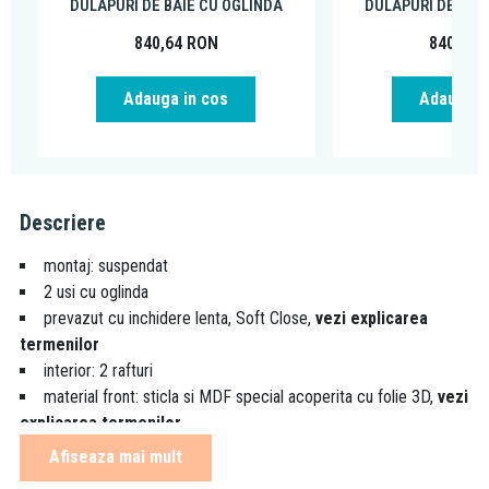
DULAPURI DE BAIE CU OGLINDA
DULAPURI DE BAI
840,64
RON
840,36
Adauga in cos
Adauga i
Descriere
montaj: suspendat
2 usi cu oglinda
prevazut cu inchidere lenta, Soft Close,
vezi explicarea
termenilor
interior: 2 rafturi
material front: sticla si MDF special acoperita cu folie 3D,
vezi
explicarea termenilor
material corp: PAL rafinat
Afiseaza mai mult
maner: integrat