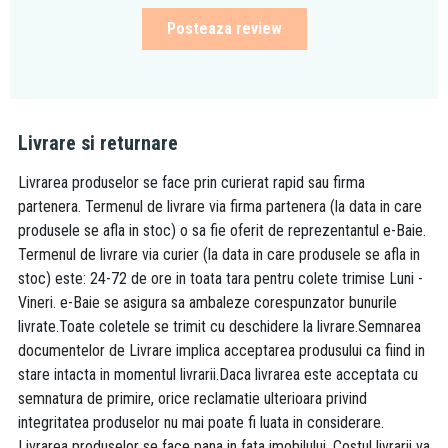
Posteaza review
Livrare si returnare
Livrarea produselor se face prin curierat rapid sau firma
partenera. Termenul de livrare via firma partenera (la data in care
produsele se afla in stoc) o sa fie oferit de reprezentantul e-Baie.
Termenul de livrare via curier (la data in care produsele se afla in
stoc) este: 24-72 de ore in toata tara pentru colete trimise Luni -
Vineri. e-Baie se asigura sa ambaleze corespunzator bunurile
livrate.Toate coletele se trimit cu deschidere la livrare.Semnarea
documentelor de Livrare implica acceptarea produsului ca fiind in
stare intacta in momentul livrarii.Daca livrarea este acceptata cu
semnatura de primire, orice reclamatie ulterioara privind
integritatea produselor nu mai poate fi luata in considerare.
Livrarea produselor se face pana in fata imobilului. Costul livrarii va