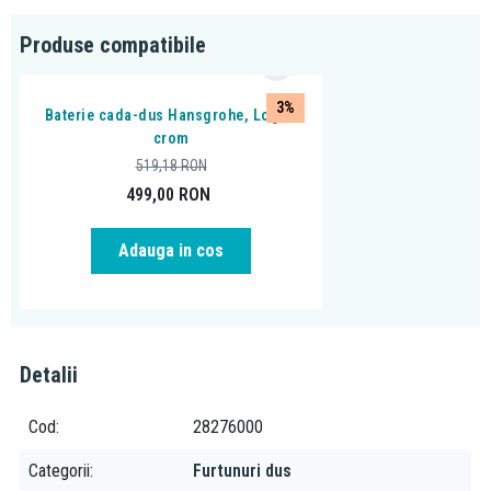
Produse compatibile
3%
Baterie cada-dus Hansgrohe, Logis,
crom
519,18
RON
499,00
RON
Adauga in cos
Detalii
Cod
28276000
Categorii
Furtunuri dus