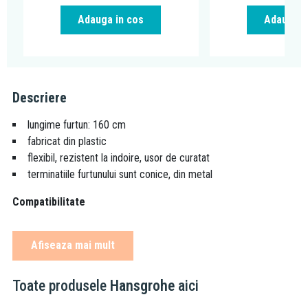
Adauga in cos
Adauga i
Descriere
lungime furtun: 160 cm
fabricat din plastic
flexibil, rezistent la indoire, usor de curatat
terminatiile furtunului sunt conice, din metal
Compatibilitate
este recomandata asocierea cu orice tip de baterie de dus
Afiseaza mai mult
sau cada-dus
Toate produsele
Hansgrohe
aici