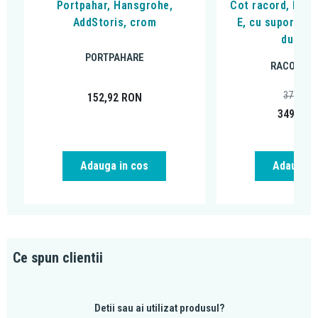
Portpahar, Hansgrohe,
Cot racord, Hans
AddStoris, crom
E, cu suport pe
dus, c
PORTPAHARE
RACORDUR
374,59
152,92
RON
349,00
Adauga in cos
Adauga i
Ce spun clientii
Detii sau ai utilizat produsul?