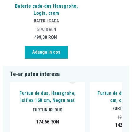
Baterie cada-dus Hansgrohe,
Logis, crom
BATERII CADA
519,18
RON
499,00
RON
Adauga in cos
Te-ar putea interesa
Furtun de dus, Hansgrohe,
Furtun de dus, 
Isiflex 160 cm, Negru mat
cm, crom 
FURTUNUR
FURTUNURI DUS
190,35
174,66
RON
142,00