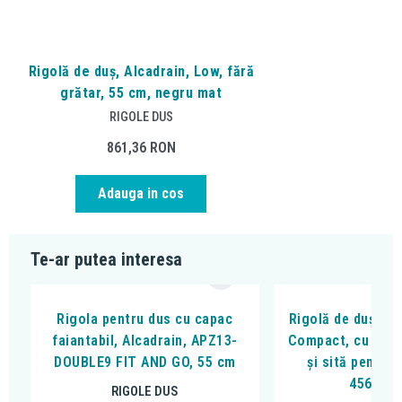
Rigolă de duș, Alcadrain, Low, fără
grătar, 55 cm, negru mat
RIGOLE DUS
861,36
RON
Adauga in cos
Te-ar putea interesa
Rigola pentru dus cu capac
Rigolă de duș, Ke
faiantabil, Alcadrain, APZ13-
Compact, cu clap
DOUBLE9 FIT AND GO, 55 cm
și sită pentru 
45600.
RIGOLE DUS