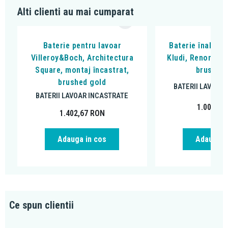
Alti clienti au mai cumparat
Baterie pentru lavoar
Baterie înaltă p
Villeroy&Boch, Architectura
Kludi, Renon 240,
Square, montaj încastrat,
brushed 
brushed gold
BATERII LAVOAR
BATERII LAVOAR INCASTRATE
1.007,05
1.402,67
RON
Adauga in cos
Adauga i
Ce spun clientii