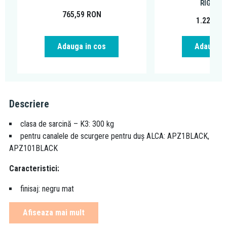
RIGOLE 
765,59
RON
1.226,19
Adauga in cos
Adauga i
Descriere
clasa de sarcină – K3: 300 kg
pentru canalele de scurgere pentru duș ALCA: APZ1BLACK,
APZ101BLACK
Caracteristici:
finisaj: negru mat
material: otel inoxidabil AISI 304, DIN 1.4301
Afiseaza mai mult