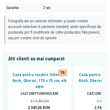
WC si altele. Scopul brandului este acela de a crea produse care
Garantie
2 ani
sunt durabile, raspund nevoilor clientilor si contribuie la cresterea
calitatii vietii.
Fotografia are un caracter informativ și poate conține
accesorii neincluse în pachetul standard; unele specificații ale
produsului pot fi modificate de către producător fără preaviz,
sau pot conține erori de operare
Alti clienti au mai cumparat
7%
Cada pentru inzidire Villeroy &
Cada pentru inzid
Boch, Oberon, 170 x 75 cm, alb
Boch, Oberon, 170
alpin
alpi
CAZI DREPTUNGHIULARE
CAZI DREPTUN
3.171,88
RON
3.198,76
2.949,00
RON
2.949,00