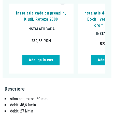
Instalatie cada cu preaplin,
Instalatie de cad
Kludi, Rotexa 2000
Boch,, ventil c
crom, U90
INSTALATII CADA
INSTALATI
230,83
RON
523,34
Adauga in cos
Adauga i
Descriere
sifon anti-miros: 50 mm
debit: 48,6 l/min
debit: 27 l/min