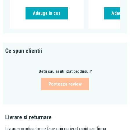
Adauga in cos
Adauga i
Ce spun clientii
Detii sau ai utilizat produsul?
Posteaza review
Livrare si returnare
Livrarea produselor se face prin curierat rapid sau firma