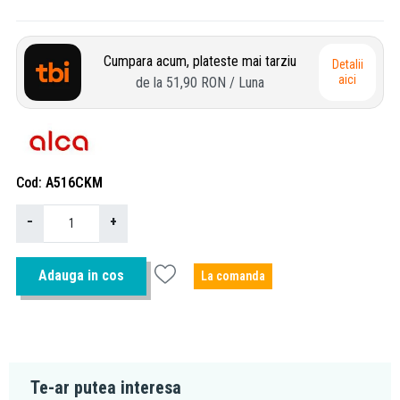
Cumpara acum, plateste mai tarziu
Detalii
aici
de la
51,90 RON
/ Luna
Cod
A516CKM
−
+
Adauga in cos
La comanda
Te-ar putea interesa