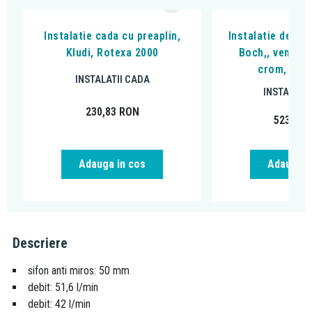
Instalatie cada cu preaplin,
Instalatie de cad
Kludi, Rotexa 2000
Boch,, ventil c
crom, U90
INSTALATII CADA
INSTALATI
230,83
RON
523,34
Adauga in cos
Adauga i
Descriere
sifon anti miros: 50 mm
debit: 51,6 l/min
debit: 42 l/min