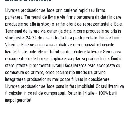
Livrarea produselor se face prin curierat rapid sau firma
partenera. Termenul de livrare via firma partenera (la data in care
produsele se afla in stoc) o sa fie oferit de reprezentantul e-Baie.
Termenul de livrare via curier (la data in care produsele se afla in
stoc) este: 24-72 de ore in toata tara pentru colete trimise Luni -
Vineri. e-Baie se asigura sa ambaleze corespunzator bunurile
livrate.Toate coletele se trimit cu deschidere la livrare.Semnarea
documentelor de Livrare implica acceptarea produsului ca fiind in
stare intacta in momentul livrarii.Daca livrarea este acceptata cu
semnatura de primire, orice reclamatie ulterioara privind
integritatea produselor nu mai poate fi luata in considerare.
Livrarea produselor se face pana in fata imobilului. Costul livrarii va
fi calculat in cosul de cumparaturi. Retur in 14 zile - 100% banii
inapoi garantat