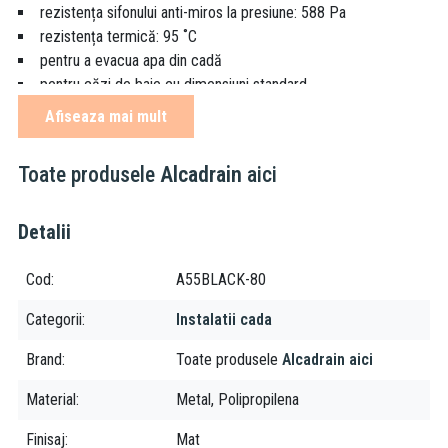
rezistența sifonului anti-miros la presiune: 588 Pa
rezistența termică: 95 ˚C
pentru a evacua apa din cadă
pentru căzi de baie cu dimensiuni standard
pentru căzi de baie cu scurgere de Ø52 mm
Afiseaza mai mult
Caracteristici:
Toate produsele
Alcadrain
aici
legătură pentru cadă cu preaplin
sifon anti miros umed cu cot rotativ
Detalii
închiderea sifonului prin mecanism de tip pop-up
preaplin cu țeavă flexibilă
Cod
A55BLACK-80
lungime sifon cadă 80 cm
culoare: negru-mat
Categorii
Instalatii cada
material: metal
Brand
Toate produsele
Alcadrain aici
Material
Metal, Polipropilena
Finisaj
Mat