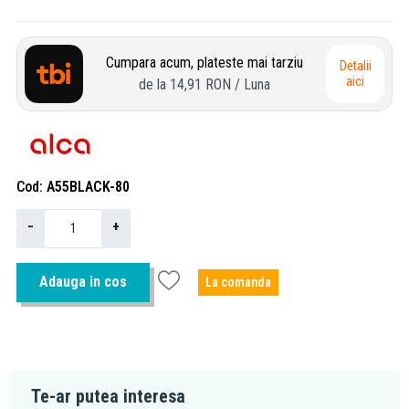
Cumpara acum, plateste mai tarziu
Detalii
aici
de la
14,91 RON
/ Luna
Cod
A55BLACK-80
−
+
Adauga in cos
La comanda
Te-ar putea interesa