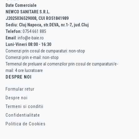
Date Comerciale
NEWCO SANITARE S.R.L.
J2025036529008, CUI RO51841989
Sediu: Cluj Napoca, str.DEVA, nr.1-7, jud.Cluj
Telefon:
0754 661 885
Email
: info@e-baie.ro
Luni-Vineri 08:00 - 16:30
Comenzi prin cosul de cumparaturi: non-stop
Comenzi prin e-mail: non-stop
Termenul de preluare al comenzilor prin cosul de cumparaturi/e-
mail: 4 ore lucratoare
DESPRE NOI
Formular retur
Despre noi
Termeni si conditii
Confidentialitate
Politica de Cookies