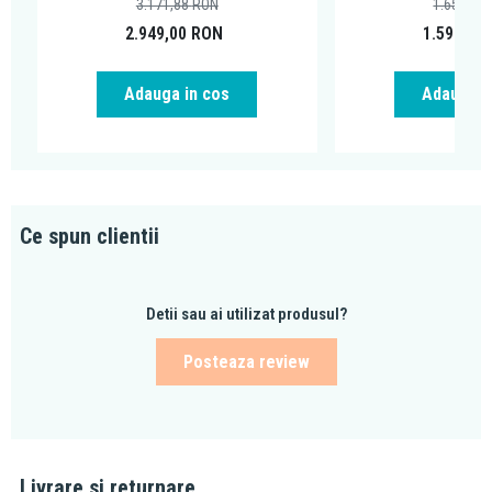
3.171,88
RON
1.652,34
2.949,00
RON
1.599,00
Adauga in cos
Adauga i
Ce spun clientii
Detii sau ai utilizat produsul?
Posteaza review
Livrare si returnare