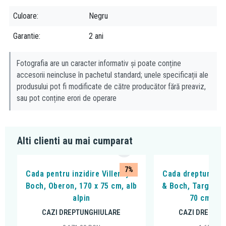
Culoare
Negru
Garantie
2 ani
Fotografia are un caracter informativ și poate conține
accesorii neincluse în pachetul standard; unele specificații ale
produsului pot fi modificate de către producător fără preaviz,
sau pot conține erori de operare
Alti clienti au mai cumparat
7%
Cada pentru inzidire Villeroy &
Cada dreptunghiul
Boch, Oberon, 170 x 75 cm, alb
& Boch, Targa Plu
alpin
70 cm, alb
CAZI DREPTUNGHIULARE
CAZI DREPTUN