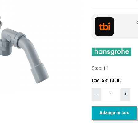
C
Stoc
11
Cod
58113000
−
+
Adauga in cos