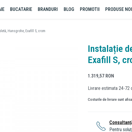
IE
BUCATARIE
BRANDURI
BLOG
PROMOTII
PRODUSE NO
letă, Hansgrohe, Exafill S, crom
Instalație 
Exafill S, c
1.319,57
RON
Livrare estimata 24-72 
Costurile de livrare sunt afis
Consultanț
Pentru soluți