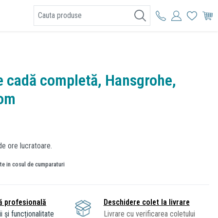
I
de cadă completă, Hansgrohe,
rom
de ore lucratoare.
ate in cosul de cumparaturi
ă profesională
Deschidere colet la livrare
i și funcționalitate
Livrare cu verificarea coletului