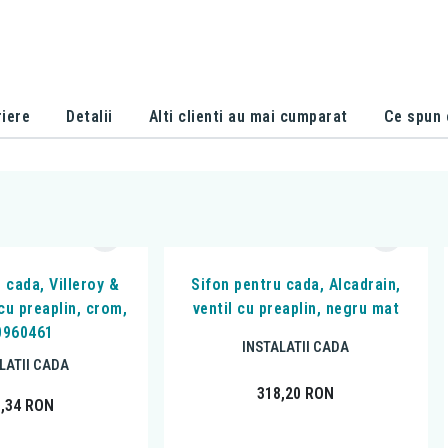
iere
Detalii
Alti clienti au mai cumparat
Ce spun c
e cada, Villeroy &
Sifon pentru cada, Alcadrain,
 cu preaplin, crom,
ventil cu preaplin, negru mat
0960461
INSTALATII CADA
LATII CADA
318,20
RON
3,34
RON