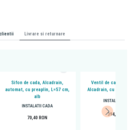
lientii
Livrare si returnare
Sifon de cada, Alcadrain,
Ventil de cada cli
automat, cu preaplin, L=57 cm,
Alcadrain, cu sifon,
alb
INSTALATII C
INSTALATII CADA
394,63
RO
70,40
RON