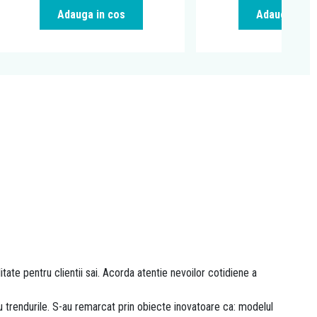
Adauga in cos
Adauga in c
ate pentru clientii sai. Acorda atentie nevoilor cotidiene a
u trendurile. S-au remarcat prin obiecte inovatoare ca: modelul