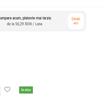
umpara acum, plateste mai tarziu
Detalii
aici
de la
50,29 RON
/ Luna
In stoc