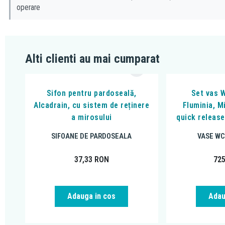
operare
Alti clienti au mai cumparat
Sifon pentru pardoseală,
Set vas 
Alcadrain, cu sistem de reținere
Fluminia, M
a mirosului
quick release
SIFOANE DE PARDOSEALA
VASE WC
37,33
RON
72
Adauga in cos
Adau