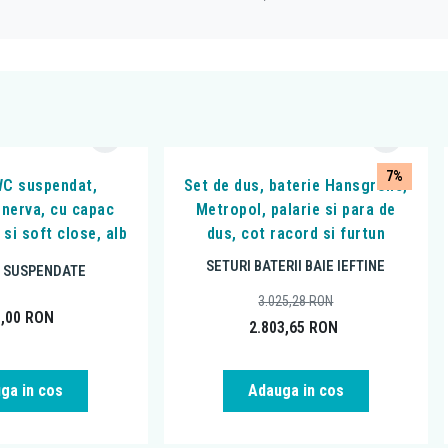
7%
WC suspendat,
Set de dus, baterie Hansgrohe,
inerva, cu capac
Metropol, palarie si para de
 si soft close, alb
dus, cot racord si furtun
SETURI BATERII BAIE IEFTINE
 SUSPENDATE
3.025,28
RON
5,00
RON
2.803,65
RON
ga in cos
Adauga in cos