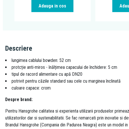
Adauga in cos
Adau
Descriere
lungimea cablului bowden: 52 cm
protcție anti-miros - înălțimea capacului de închidere: 5 cm
tipul de racord alimentare cu apă DN20
potrivit pentru căzile standard sau cele cu marginea înclinată
culoare capace: crom
Despre brand:
Pentru Hansgrohe calitatea si experienta utilizarii produselor primeaz
utilizatorilor dar si sustenabilitatii. Se fac remarcati prin inovatie si de
Brandul Hansgrohe (Compania din Padurea Neagra) este un model in dome