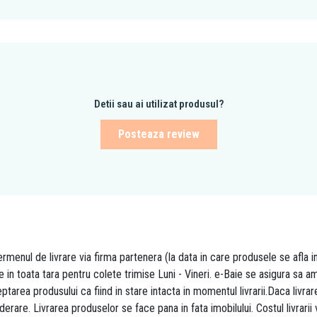
Detii sau ai utilizat produsul?
Posteaza review
rmenul de livrare via firma partenera (la data in care produsele se afla i
re in toata tara pentru colete trimise Luni - Vineri. e-Baie se asigura sa
area produsului ca fiind in stare intacta in momentul livrarii.Daca livr
derare. Livrarea produselor se face pana in fata imobilului. Costul livrarii