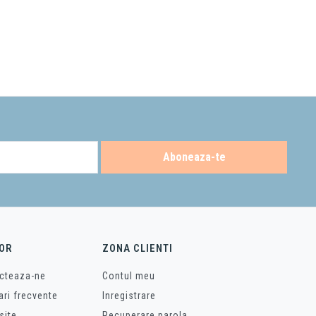
Aboneaza-te
OR
ZONA CLIENTI
cteaza-ne
Contul meu
ari frecvente
Inregistrare
site
Recuperare parola