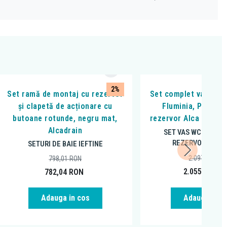
2%
Set ramă de montaj cu rezervor
Set complet vas WC 
și clapetă de acționare cu
Fluminia, Paris n
butoane rotunde, negru mat,
rezervor Alca si cla
Alcadrain
SET VAS WC SUSPE
REZERVOR INCA
SETURI DE BAIE IEFTINE
2.097,01
RON
798,01
RON
2.055,06
RO
782,04
RON
Adauga in cos
Adauga in c