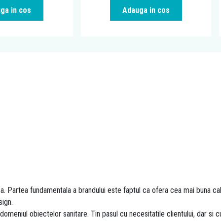
ga in cos
Adauga in cos
a. Partea fundamentala a brandului este faptul ca ofera cea mai buna calit
sign.
niul obiectelor sanitare. Tin pasul cu necesitatile clientului, dar si c