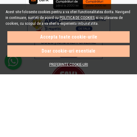
Acest site foloseste cookies pentru a va oferi functionalitatea dorita. Navigand
in continuare, sunteti de acord cu
POLITICA DE COOKIES
si cu plasarea de
cookies, cu scopul de a va oferi o experienta imbunatatita.
Accepta toate cookie-urile
Doar cookie-uri esentiale
PREFERINTE COOKIE-URI
© e-Baie.ro 2026
Magazin online creat cu MerchantPro