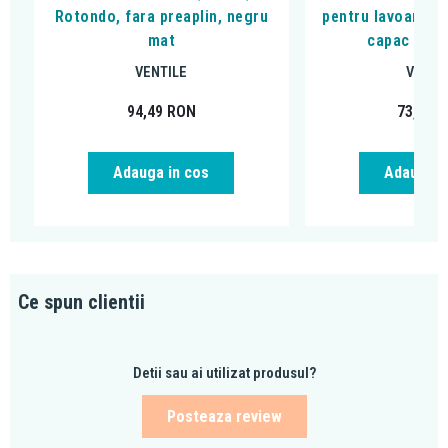
Rotondo, fara preaplin, negru
pentru lavoar far
mat
capac mar
VENTILE
VENTI
94,49
RON
73,14
R
Adauga in cos
Adauga i
Ce spun clientii
Detii sau ai utilizat produsul?
Posteaza review