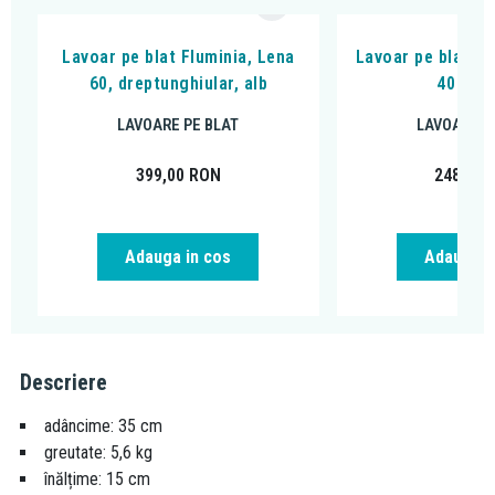
Lavoar pe blat Fluminia, Lena
Lavoar pe blat, Fl
60, dreptunghiular, alb
40 cm, 
LAVOARE PE BLAT
LAVOARE P
399,00
RON
248,00
Adauga in cos
Adauga i
Descriere
adâncime: 35 cm
greutate: 5,6 kg
înălțime: 15 cm