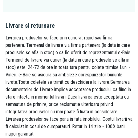
Livrare si returnare
Livrarea produselor se face prin curierat rapid sau firma
partenera. Termenul de livrare via firma partenera (la data in care
produsele se afla in stoc) o sa fie oferit de reprezentantul e-Baie.
Termenul de livrare via curier (la data in care produsele se afla in
stoc) este: 24-72 de ore in toata tara pentru colete trimise Luni -
Vineri. e-Baie se asigura sa ambaleze corespunzator bunurile
livrate.Toate coletele se trimit cu deschidere la livrare.Semnarea
documentelor de Livrare implica acceptarea produsului ca fiind in
stare intacta in momentul livrarii.Daca livrarea este acceptata cu
semnatura de primire, orice reclamatie ulterioara privind
integritatea produselor nu mai poate fi luata in considerare.
Livrarea produselor se face pana in fata imobilului. Costul livrarii va
fi calculat in cosul de cumparaturi. Retur in 14 zile - 100% banii
inapoi garantat