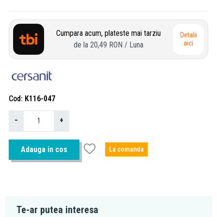
Cumpara acum, plateste mai tarziu
Detalii
aici
de la
20,49 RON
/ Luna
Cod
K116-047
−
+
Adauga in cos
La comanda
Te-ar putea interesa