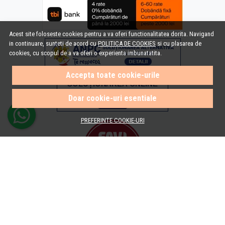
Acest site foloseste cookies pentru a va oferi functionalitatea dorita. Navigand
in continuare, sunteti de acord cu
POLITICA DE COOKIES
si cu plasarea de
cookies, cu scopul de a va oferi o experienta imbunatatita.
Accepta toate cookie-urile
Doar cookie-uri esentiale
PREFERINTE COOKIE-URI
© e-Baie.ro 2026
Magazin online creat cu MerchantPro