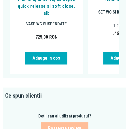
quick release si soft close,
SET WC SI BIDE
alb
VASE WC SUSPENDATE
1.494,00
1.464,12
725,00
RON
Adauga in cos
Adauga i
Ce spun clientii
Detii sau ai utilizat produsul?
Posteaza review