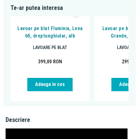
Te-ar putea interesa
Lavoar pe blat Fluminia, Lena
Lavoar pe blat, 
60, dreptunghiular, alb
Grande, 58 x
LAVOARE PE BLAT
LAVOARE P
399,00
RON
299,00
Adauga in cos
Adauga i
Descriere