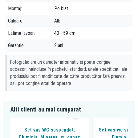
Compatibilitate:
Montaj
Pe blat
separat, se achizitioneaza bateria, sifonul si ventiul
Culoare
Alb
functia de preaplin va fi preluata de un ventil care nu se poate
Latime lavoar
40 - 59 cm
inchide
in cazul lavorelor pe blat, alimentarea cu apa se realizeaza fie
Garantie
2 ani
cu baterii stative inalte, fie cu baterii de perete
Nota!
Fotografia are un caracter informativ și poate conține
accesorii neincluse în pachetul standard; unele specificații ale
pentru ca montarea bateriei stative sa se poate efectua atat
produsului pot fi modificate de către producător fără preaviz,
tehnic cat si estetic, in momentul montarii pe blat trebuie asigurat
sau pot conține erori de operare
un spatiu suficient intre perete si lavoar.
daca alegeti o baterie de perete, alegeti pipa bateriei in
conformitate cu distanta dintre ventilul lavoarului fata de perete
Alti clienti au mai cumparat
Set vas WC suspendat,
Set vas wc si bid
Fluminia, Minerva, cu capac
Fluminia, Pa