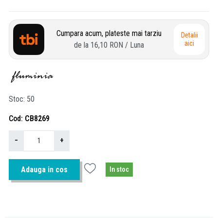
Cumpara acum, plateste mai tarziu
Detalii
aici
de la
16,10 RON
/ Luna
Stoc
50
Cod
CB8269
−
+
Adauga in cos
In stoc