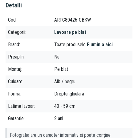
in cazul lavorelor pe blat, alimentarea cu apa se realizeaza fie
Detalii
cu baterii stative inalte, fie cu baterii de perete
Cod
ARTC80426-CBKW
Nota!
Categorii
Lavoare pe blat
pentru ca montarea bateriei stative sa se poate efectua atat
tehnic cat si estetic, in momentul montarii pe blat trebuie asigurat
Brand
Toate produsele
Fluminia aici
un spatiu suficient intre perete si lavoar.
Preaplin
Nu
daca alegeti o baterie de perete, alegeti pipa bateriei in
conformitate cu distanta dintre ventilul lavoarului fata de perete
Montaj
Pe blat
Culoare
Alb / negru
Forma
Dreptunghiulara
Latime lavoar
40 - 59 cm
Garantie
2 ani
Fotografia are un caracter informativ și poate conține