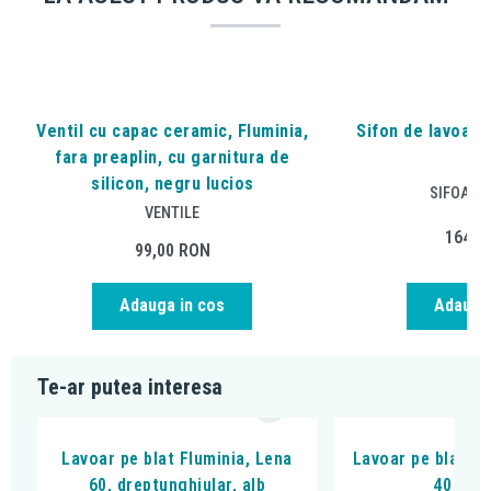
Ventil cu capac ceramic, Fluminia,
Sifon de lavoar, 
fara preaplin, cu garnitura de
cr
silicon, negru lucios
SIFOANE
VENTILE
164,1
99,00
RON
Adauga in cos
Adauga 
Te-ar putea interesa
Lavoar pe blat Fluminia, Lena
Lavoar pe blat, Fl
60, dreptunghiular, alb
40 cm, 