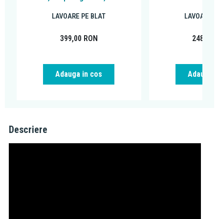
LAVOARE PE BLAT
LAVOARE P
399,00
RON
248,00
Adauga in cos
Adauga i
Descriere