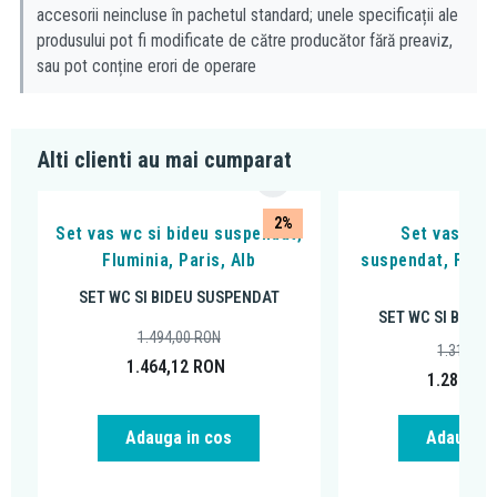
accesorii neincluse în pachetul standard; unele specificații ale
produsului pot fi modificate de către producător fără preaviz,
sau pot conține erori de operare
Alti clienti au mai cumparat
2%
Set vas wc si bideu suspendat,
Set vas WC 
Fluminia, Paris, Alb
suspendat, Flumi
Alb
SET WC SI BIDEU SUSPENDAT
SET WC SI BIDE
1.494,00
RON
1.314,00
1.464,12
RON
1.287,72
Adauga in cos
Adauga i