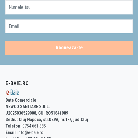
Numele tau
Email
Aboneaza-te
E-BAIE.RO
Date Comerciale
NEWCO SANITARE S.R.L.
J2025036529008, CUI RO51841989
Sediu: Cluj Napoca, str.DEVA, nr.1-7, jud.Cluj
Telefon:
0754 661 885
Email
: info@e-baie.ro