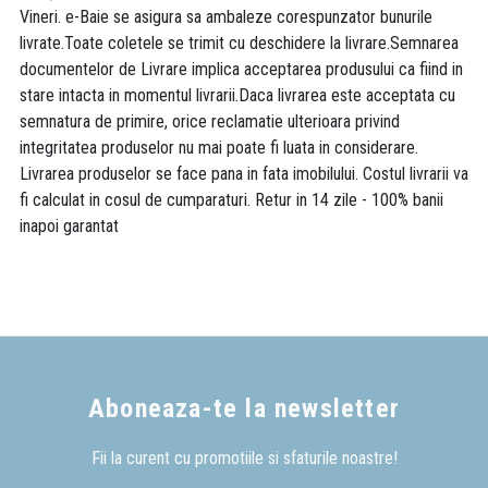
Vineri. e-Baie se asigura sa ambaleze corespunzator bunurile
livrate.Toate coletele se trimit cu deschidere la livrare.Semnarea
documentelor de Livrare implica acceptarea produsului ca fiind in
stare intacta in momentul livrarii.Daca livrarea este acceptata cu
semnatura de primire, orice reclamatie ulterioara privind
integritatea produselor nu mai poate fi luata in considerare.
Livrarea produselor se face pana in fata imobilului. Costul livrarii va
fi calculat in cosul de cumparaturi. Retur in 14 zile - 100% banii
inapoi garantat
Aboneaza-te la newsletter
Fii la curent cu promotiile si sfaturile noastre!