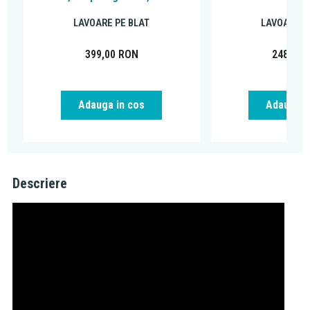
LAVOARE PE BLAT
LAVOARE P
399,00
RON
248,00
Adauga in cos
Adauga i
Descriere