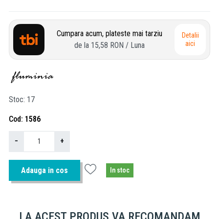
Cumpara acum, plateste mai tarziu
Detalii
aici
de la
15,58 RON
/ Luna
Stoc
17
Cod
1586
−
+
Adauga in cos
In stoc
LA ACEST PRODUS VA RECOMANDAM