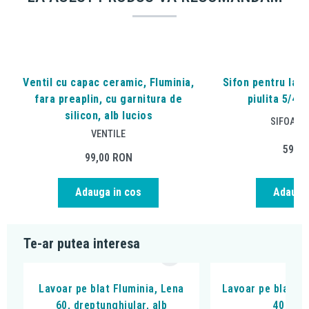
Ventil cu capac ceramic, Fluminia,
Sifon pentru lavo
fara preaplin, cu garnitura de
piulita 5/4"
silicon, alb lucios
SIFOANE
VENTILE
59,6
99,00
RON
Adauga in cos
Adauga 
Te-ar putea interesa
Lavoar pe blat Fluminia, Lena
Lavoar pe blat, Fl
60, dreptunghiular, alb
40 cm, 