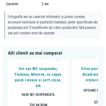
Garantie
2 ani
Design elegant
Dimensiune compactă
Fabricat din ceramică sanitară de înaltă calitate
Fotografia are un caracter informativ și poate conține
Rezistent la zgârieturi
accesorii neincluse în pachetul standard; unele specificații ale
Ușor de curățat și de întreținut
produsului pot fi modificate de către producător fără preaviz,
sau pot conține erori de operare
Alti clienti au mai cumparat
Set vas WC suspendat,
Sifon pentru p
Fluminia, Minerva, cu capac
Alcadrain, cu
quick release si soft close,
reținere a m
alb
SIFOANE DE P
VASE WC SUSPENDATE
37,33
R
725,00
RON