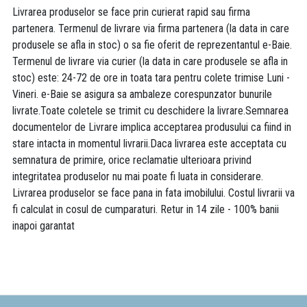
Livrarea produselor se face prin curierat rapid sau firma
partenera. Termenul de livrare via firma partenera (la data in care
produsele se afla in stoc) o sa fie oferit de reprezentantul e-Baie.
Termenul de livrare via curier (la data in care produsele se afla in
stoc) este: 24-72 de ore in toata tara pentru colete trimise Luni -
Vineri. e-Baie se asigura sa ambaleze corespunzator bunurile
livrate.Toate coletele se trimit cu deschidere la livrare.Semnarea
documentelor de Livrare implica acceptarea produsului ca fiind in
stare intacta in momentul livrarii.Daca livrarea este acceptata cu
semnatura de primire, orice reclamatie ulterioara privind
integritatea produselor nu mai poate fi luata in considerare.
Livrarea produselor se face pana in fata imobilului. Costul livrarii va
fi calculat in cosul de cumparaturi. Retur in 14 zile - 100% banii
inapoi garantat