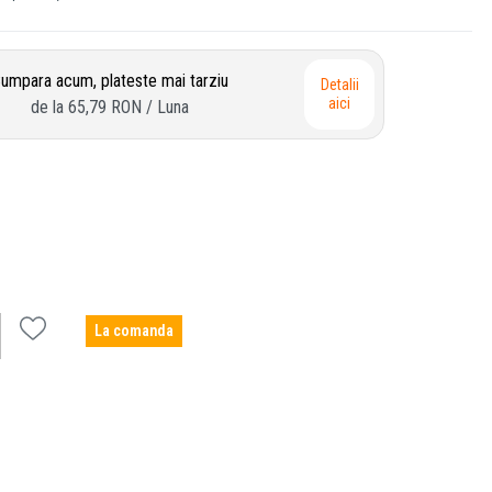
umpara acum, plateste mai tarziu
Detalii
aici
de la
65,79 RON
/ Luna
La comanda