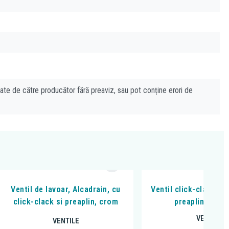
cate de către producător fără preaviz, sau pot conține erori de
Ventil de lavoar, Alcadrain, cu
Ventil click-clack Om
click-clack si preaplin, crom
preaplin, alb l
VENTILE
VENTILE