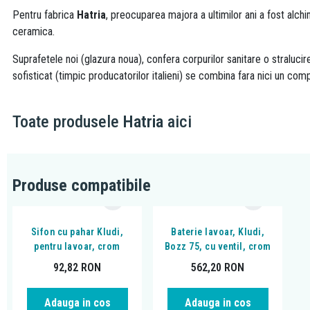
Pentru fabrica
Hatria
, preocuparea majora a ultimilor ani a fost alchi
ceramica.
Suprafetele noi (glazura noua), confera corpurilor sanitare o stralucire
sofisticat (timpic producatorilor italieni) se combina fara nici un c
Toate produsele
Hatria
aici
Produse compatibile
Sifon cu pahar Kludi,
Baterie lavoar, Kludi,
pentru lavoar, crom
Bozz 75, cu ventil, crom
92,82
RON
562,20
RON
Adauga in cos
Adauga in cos