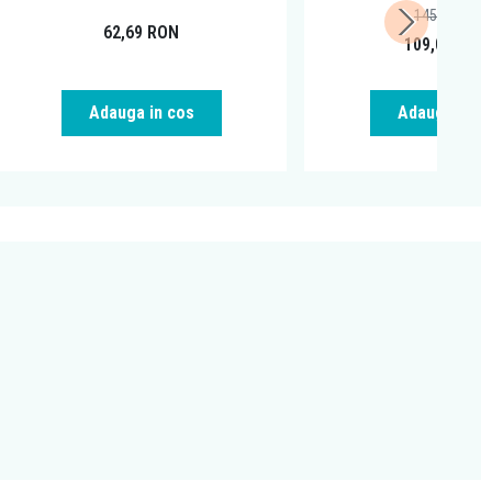
145,94
RON
62,69
RON
109,00
RON
Adauga in cos
Adauga in c