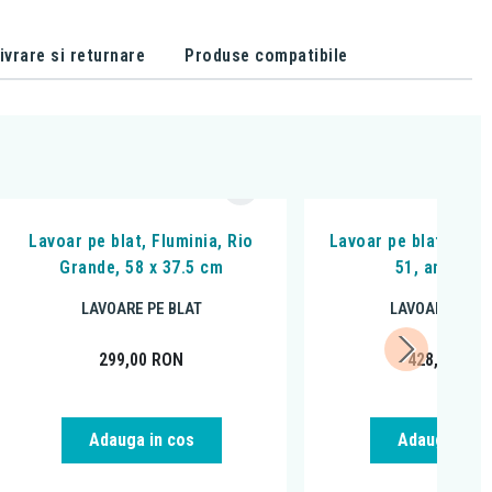
ivrare si returnare
Produse compatibile
Lavoar pe blat, Fluminia, Rio
Lavoar pe blat, Flum
Grande, 58 x 37.5 cm
51, amorf, a
LAVOARE PE BLAT
LAVOARE PE B
299,00
RON
428,00
RO
Adauga in cos
Adauga in c