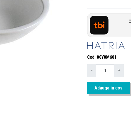
C
Cod
00Y0M601
−
+
Adauga in cos