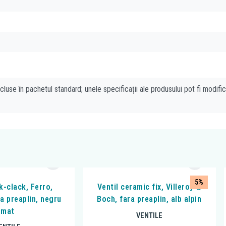
cluse în pachetul standard; unele specificații ale produsului pot fi modifi
5%
ck-clack, Ferro,
Ventil ceramic fix, Villeroy &
a preaplin, negru
Boch, fara preaplin, alb alpin
mat
VENTILE