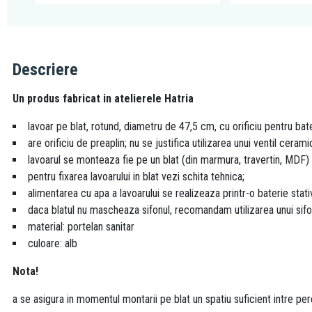
Descriere
Un produs fabricat in atelierele Hatria
lavoar pe blat, rotund, diametru de 47,5 cm, cu orificiu pentru bate
are orificiu de preaplin; nu se justifica utilizarea unui ventil cera
lavoarul se monteaza fie pe un blat (din marmura, travertin, MDF) f
pentru fixarea lavoarului in blat vezi schita tehnica;
alimentarea cu apa a lavoarului se realizeaza printr-o baterie stati
daca blatul nu mascheaza sifonul, recomandam utilizarea unui sif
material: portelan sanitar
culoare: alb
Nota!
a se asigura in momentul montarii pe blat un spatiu suficient intre per