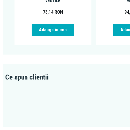
VENTILE
V
73,14
RON
94
Adauga in cos
Adau
Ce spun clientii