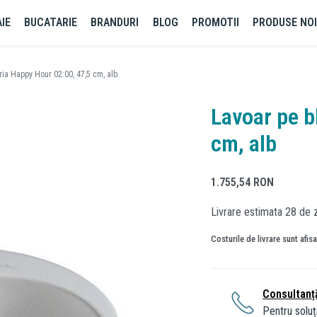
IE
BUCATARIE
BRANDURI
BLOG
PROMOTII
PRODUSE NO
ria Happy Hour 02:00, 47,5 cm, alb
Lavoar pe b
cm, alb
1.755,54
RON
Livrare estimata 28 de z
Costurile de livrare sunt afis
Consultanț
Pentru soluți