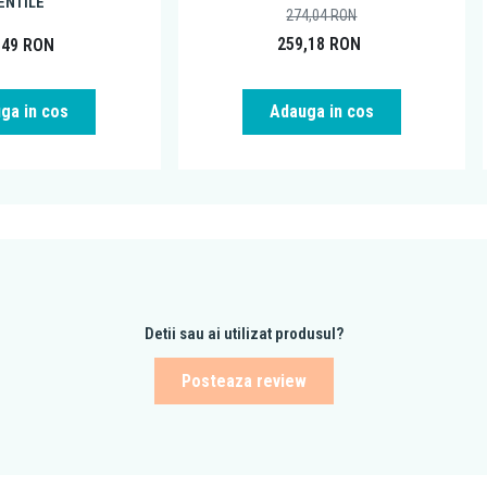
ENTILE
274,04
RON
259,18
RON
,49
RON
ga in cos
Adauga in cos
Detii sau ai utilizat produsul?
Posteaza review