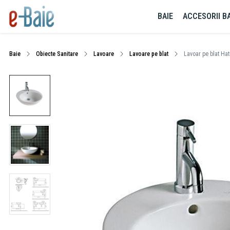
BAIE
ACCESORII BA
Baie
Obiecte Sanitare
Lavoare
Lavoare pe blat
Lavoar pe blat Hat