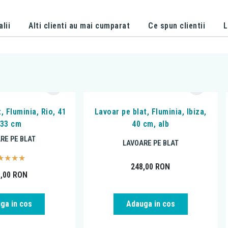
alii
Alti clienti au mai cumparat
Ce spun clientii
L
, Fluminia, Rio, 41
Lavoar pe blat, Fluminia, Ibiza,
 33 cm
40 cm, alb
RE PE BLAT
LAVOARE PE BLAT
248,00
RON
0,00
RON
ga in cos
Adauga in cos