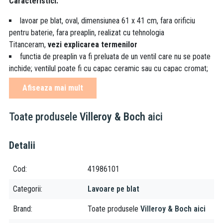
Caracteristici:
lavoar pe blat, oval, dimensiunea 61 x 41 cm, fara orificiu
pentru baterie, fara preaplin, realizat cu tehnologia
Titanceram,
vezi explicarea termenilor
functia de preaplin va fi preluata de un ventil care nu se poate
inchide; ventilul poate fi cu capac ceramic sau cu capac cromat;
ventilul se comanda separat, vezi
produse recomandate
Afiseaza mai mult
lavoarul se monteaza fie pe un blat din marmura, travertin,
MDF, fie pe un mobilier care in partea de sus se inchide cu un blat;
Toate produsele
Villeroy & Boch
aici
vezi oferta de blaturi
pentru fixarea lavoarului in blat se executa un orificiu conform
sablonului care este inclus (
vezi schita tehnica
)
Detalii
alimentarea cu apa a lavoarelor pe blat se realizeaza fie cu
baterii de perete, fie cu baterii stative inalte
Cod
41986101
in cazul alimentarii de la o baterie de perete, alegeti pipa
bateriei in conformitate cu distanta dintre ventilul lavoarului fata
Categorii
Lavoare pe blat
de perete
Brand
Toate produsele
Villeroy & Boch aici
material: Titanceram, un portelan sanitar special