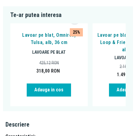
Te-ar putea interesa
25%
Lavoar pe blat, Omnires,
Lavoar pe blat Vi
Tulsa, alb, 36 cm
Loop & Friends, 
alb al
LAVOARE PE BLAT
LAVOARE P
425,12
RON
2.188,24
318,00
RON
1.499,00
Adauga in cos
Adauga i
Descriere