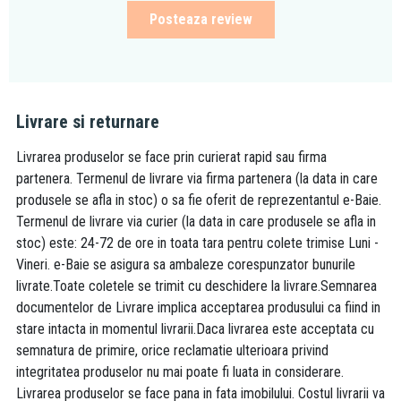
apa), care ajuta la pastrarea curateniei in baie. Tehnologia reduce
Posteaza review
porozitatea suprafetei si micsoreaza asperitatile stratului de
glazura. Ca urmare apa formeaza picaturi care curg liber pe
suprafata ceramicii, impreuna cu reziduurile.
Livrare si returnare
Livrarea produselor se face prin curierat rapid sau firma
partenera. Termenul de livrare via firma partenera (la data in care
produsele se afla in stoc) o sa fie oferit de reprezentantul e-Baie.
Termenul de livrare via curier (la data in care produsele se afla in
stoc) este: 24-72 de ore in toata tara pentru colete trimise Luni -
Vineri. e-Baie se asigura sa ambaleze corespunzator bunurile
livrate.Toate coletele se trimit cu deschidere la livrare.Semnarea
documentelor de Livrare implica acceptarea produsului ca fiind in
stare intacta in momentul livrarii.Daca livrarea este acceptata cu
semnatura de primire, orice reclamatie ulterioara privind
integritatea produselor nu mai poate fi luata in considerare.
Livrarea produselor se face pana in fata imobilului. Costul livrarii va