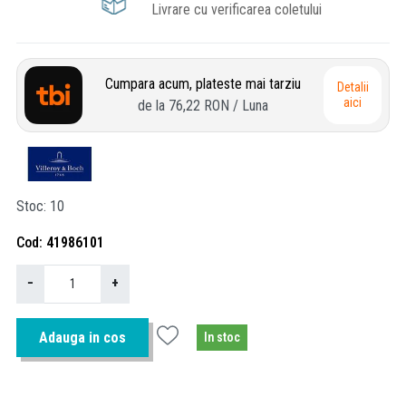
Livrare cu verificarea coletului
Cumpara acum, plateste mai tarziu
Detalii
aici
de la
76,22 RON
/ Luna
Stoc
10
Cod
41986101
−
+
Adauga in cos
In stoc