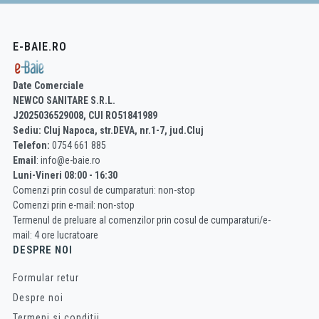
E-BAIE.RO
Date Comerciale
NEWCO SANITARE S.R.L.
J2025036529008, CUI RO51841989
Sediu: Cluj Napoca, str.DEVA, nr.1-7, jud.Cluj
Telefon:
0754 661 885
Email
: info@e-baie.ro
Luni-Vineri 08:00 - 16:30
Comenzi prin cosul de cumparaturi: non-stop
Comenzi prin e-mail: non-stop
Termenul de preluare al comenzilor prin cosul de cumparaturi/e-
mail: 4 ore lucratoare
DESPRE NOI
Formular retur
Despre noi
Termeni si conditii