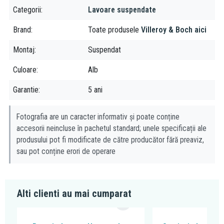
marcate in pozitii diferite acestea realizandu-se ulterior la nevoie.
Categorii
Lavoare suspendate
Smart Fix:
Sistem unic de fixare a aparatorului de sifon cu
fixare rapida si mai flexibila fara ustensile si pereti gauriti prin
Brand
Toate produsele
Villeroy & Boch aici
utilizarea unor cabluri cu un sistem special de blocare, imbinari
perfecte si aspect impecabil deoarece nu are prinderi
Montaj
Suspendat
vizibile, manevrare usoara iar diferentele de nivel pot fi
Culoare
Alb
compensate usor lasand mai mult spatiu pentru sifonul de
scurgere. Sistemul este refolosibil.
Garantie
5 ani
Fotografia are un caracter informativ și poate conține
accesorii neincluse în pachetul standard; unele specificații ale
produsului pot fi modificate de către producător fără preaviz,
sau pot conține erori de operare
Alti clienti au mai cumparat