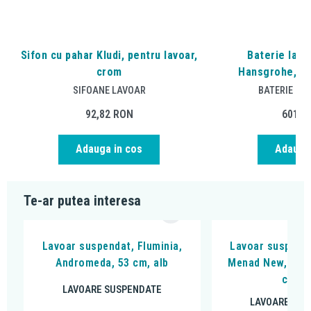
Sifon cu pahar Kludi, pentru lavoar,
Baterie lavoa
crom
Hansgrohe, F
SIFOANE LAVOAR
BATERIE CHI
92,82
RON
601,8
Adauga in cos
Adauga 
Te-ar putea interesa
Lavoar suspendat, Fluminia,
Lavoar suspenda
Andromeda, 53 cm, alb
Menad New, back
cm, a
LAVOARE SUSPENDATE
LAVOARE SUS