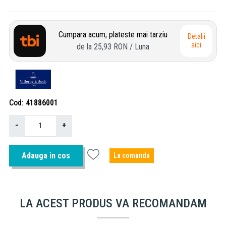
Cumpara acum, plateste mai tarziu
Detalii
aici
de la
25,93 RON
/ Luna
Cod
41886001
−
+
Adauga in cos
La comanda
LA ACEST PRODUS VA RECOMANDAM