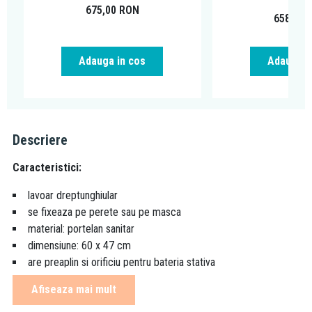
675,00
RON
658,00
Adauga in cos
Adauga i
Descriere
Caracteristici:
lavoar dreptunghiular
se fixeaza pe perete sau pe masca
material: portelan sanitar
dimensiune: 60 x 47 cm
are preaplin si orificiu pentru bateria stativa
lavoarul nu contine bateria stativa
Afiseaza mai mult
orificii secundare punctate,
vezi explicarea termenilor