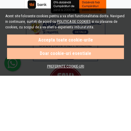
Acest site foloseste cookies pentru a va oferi functionalitatea dorita. Navigand
in continuare, sunteti de acord cu
POLITICA DE COOKIES
si cu plasarea de
cookies, cu scopul de a va oferi o experienta imbunatatita.
Accepta toate cookie-urile
Doar cookie-uri esentiale
PREFERINTE COOKIE-URI
© e-Baie.ro 2026
Magazin online creat cu MerchantPro