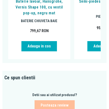
Baterie lavoar, Hansgrohe,
Semi-piedestal, 
Vernis Shape 100, cu ventil
alb
pop-up, negru mat
PIEDEST
BATERIE CHIUVETA BAIE
95,17
R
799,67
RON
Adauga in cos
Adauga i
Ce spun clientii
Detii sau ai utilizat produsul?
Posteaza review