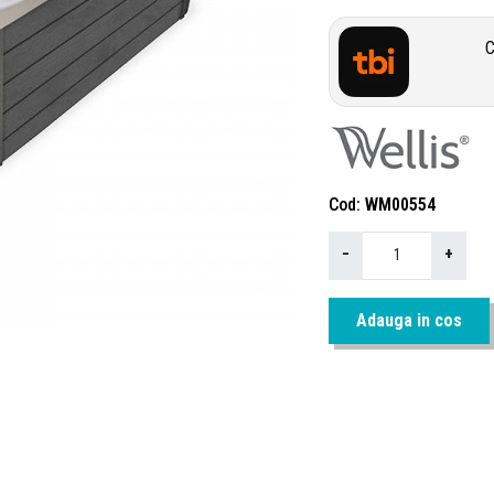
C
Cod
WM00554
−
+
Adauga in cos