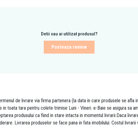
Detii sau ai utilizat produsul?
Posteaza review
rmenul de livrare via firma partenera (la data in care produsele se afla i
re in toata tara pentru colete trimise Luni - Vineri. e-Baie se asigura sa
area produsului ca fiind in stare intacta in momentul livrarii.Daca livr
derare. Livrarea produselor se face pana in fata imobilului. Costul livrarii