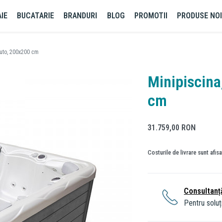
IE
BUCATARIE
BRANDURI
BLOG
PROMOTII
PRODUSE NO
luto, 200x200 cm
Minipiscina
cm
31.759,00
RON
Costurile de livrare sunt afis
Consultanț
Pentru soluți