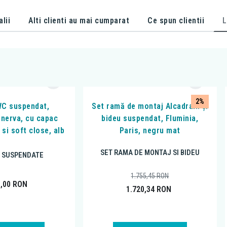
alii
Alti clienti au mai cumparat
Ce spun clientii
L
2%
WC suspendat,
Set ramă de montaj Alcadrain și
inerva, cu capac
bideu suspendat, Fluminia,
 si soft close, alb
Paris, negru mat
SET RAMA DE MONTAJ SI BIDEU
 SUSPENDATE
1.755,45
RON
5,00
RON
1.720,34
RON