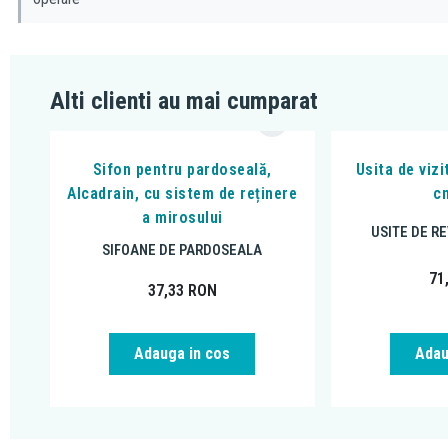
Alti clienti au mai cumparat
Sifon pentru pardoseală,
Usita de viz
Alcadrain, cu sistem de reținere
c
a mirosului
USITE DE RE
SIFOANE DE PARDOSEALA
71
37,33
RON
Adauga in cos
Adau