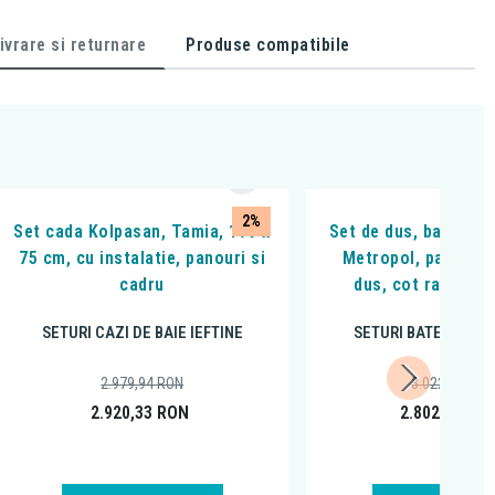
ivrare si returnare
Produse compatibile
2%
Set cada Kolpasan, Tamia, 170 x
Set de dus, baterie 
75 cm, cu instalatie, panouri si
Metropol, palarie s
cadru
dus, cot racord s
SETURI CAZI DE BAIE IEFTINE
SETURI BATERII BAIE
2.979,94
RON
3.022,92
RON
2.920,33
RON
2.802,44
RO