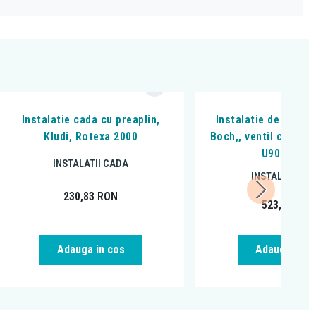
Instalatie cada cu preaplin,
Instalatie de cada, 
Kludi, Rotexa 2000
Boch,, ventil cu prea
U9096046
INSTALATII CADA
INSTALATII C
230,83
RON
523,34
RO
Adauga in cos
Adauga in c