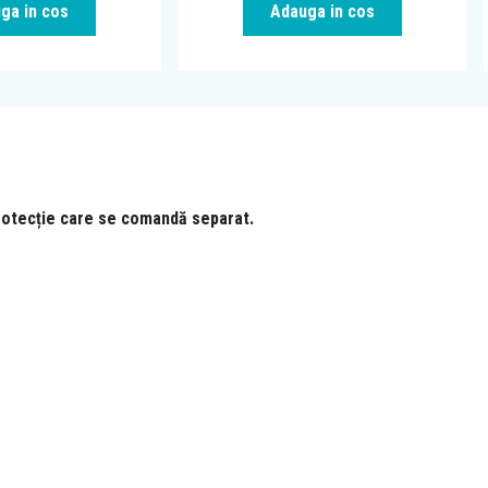
ga in cos
Adauga in cos
rotecție care se comandă separat.