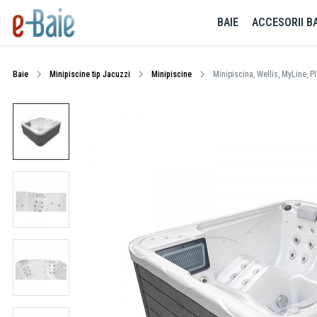
BAIE
ACCESORII BA
Baie
Minipiscine tip Jacuzzi
Minipiscine
Minipiscina, Wellis, MyLine, P