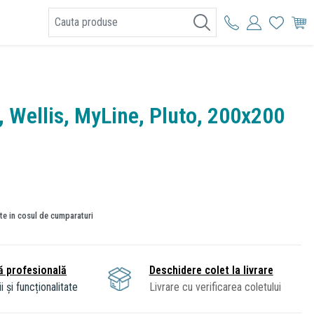
I
, Wellis, MyLine, Pluto, 200x200
ate in cosul de cumparaturi
ă profesională
Deschidere colet la livrare
i și funcționalitate
Livrare cu verificarea coletului