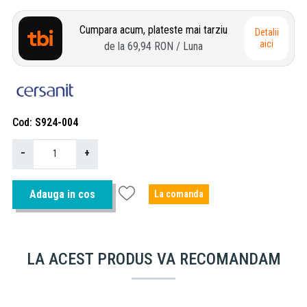
Cumpara acum, plateste mai tarziu
Detalii
aici
de la
69,94 RON
/ Luna
Cod
S924-004
−
+
Adauga in cos
La comanda
LA ACEST PRODUS VA RECOMANDAM