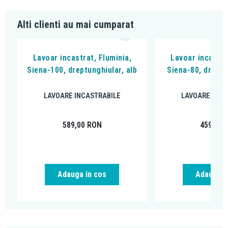
Alti clienti au mai cumparat
Lavoar incastrat, Fluminia,
Lavoar incastra
Siena-100, dreptunghiular, alb
Siena-80, dreptu
LAVOARE INCASTRABILE
LAVOARE INCA
589,00
RON
459,00
Adauga in cos
Adauga i