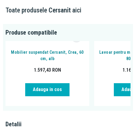
fronturi netede din PAL;
Toate produsele
Cersanit
aici
mobilierul detine o tehnologie denumita Aqua Proof cu un grad
marit de protectie impotriva umezelii;
mobilierul se livreaza asamblat;
dimensiune mobilier (l x a x h): 79,4 x 44,7 x 53,3 cm;
Produse compatibile
Mobilier suspendat Cersanit, Crea, 60
Lavoar pentru mobi
cm, alb
80 c
1.597,43
RON
1.166
Adauga in cos
Adauga
Detalii