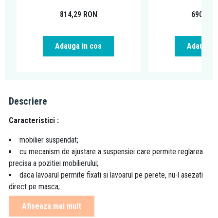
814,29
RON
690,02
Adauga in cos
Adauga i
Descriere
Caracteristici :
mobilier suspendat;
cu mecanism de ajustare a suspensiei care permite reglarea
precisa a pozitiei mobilierului;
daca lavoarul permite fixati si lavoarul pe perete, nu-l asezati
direct pe masca;
finisaj mobilier: alb lucios;
Afiseaza mai mult
doua sertare cu inchidere lenta (Soft-Close);