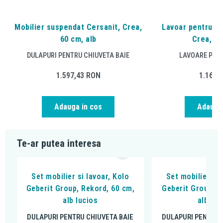
Mobilier suspendat Cersanit, Crea,
Lavoar pentru mo
60 cm, alb
Crea, 80
DULAPURI PENTRU CHIUVETA BAIE
LAVOARE PENT
1.597,43
RON
1.166,
Adauga in cos
Adauga 
Te-ar putea interesa
Set mobilier si lavoar, Kolo
Set mobilier si 
Geberit Group, Rekord, 60 cm,
Geberit Group, R
alb lucios
alb luc
DULAPURI PENTRU CHIUVETA BAIE
DULAPURI PENTRU 