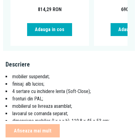
814,29
RON
690,02
Adauga in cos
Adauga i
Descriere
mobilier suspendat;
finisaj: alb lucios;
4 sertare cu inchidere lenta (Soft-Close);
fronturi din PAL;
mobilierul se livreaza asamblat;
lavoarul se comanda separat;
dimensiune mobilier (l x a x h): 119,8 x 45 x 53 cm;
Afiseaza mai mult
Explicarea termenilor: