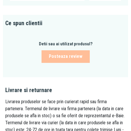
Ce spun clientii
Detii sau ai utilizat produsul?
Posteaza review
Livrare si returnare
Livrarea produselor se face prin curierat rapid sau firma
partenera. Termenul de livrare via firma partenera (la data in care
produsele se afla in stoc) o sa fie oferit de reprezentantul e-Baie.
Termenul de livrare via curier (la data in care produsele se afla in
stoc) este: 24-72 de ore in toata tara pentru colete trimise Luni -