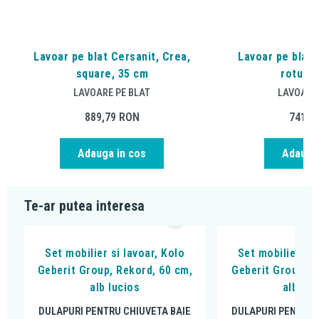
Lavoar pe blat Cersanit, Crea,
Lavoar pe blat 
square, 35 cm
rotund,
LAVOARE PE BLAT
LAVOARE 
889,79
RON
741,5
Adauga in cos
Adauga 
Te-ar putea interesa
Set mobilier si lavoar, Kolo
Set mobilier si 
Geberit Group, Rekord, 60 cm,
Geberit Group, R
alb lucios
alb luc
DULAPURI PENTRU CHIUVETA BAIE
DULAPURI PENTRU 