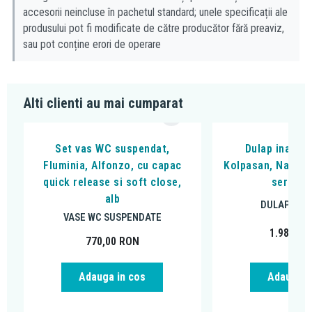
accesorii neincluse în pachetul standard; unele specificații ale
produsului pot fi modificate de către producător fără preaviz,
sau pot conține erori de operare
Alti clienti au mai cumparat
Set vas WC suspendat,
Dulap inalt s
Fluminia, Alfonzo, cu capac
Kolpasan, Naomi, 
quick release si soft close,
sertare,
alb
DULAPURI D
VASE WC SUSPENDATE
1.980,91
770,00
RON
Adauga in cos
Adauga i