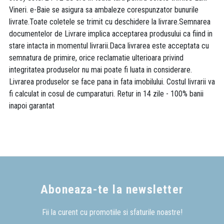
Vineri. e-Baie se asigura sa ambaleze corespunzator bunurile
livrate.Toate coletele se trimit cu deschidere la livrare.Semnarea
documentelor de Livrare implica acceptarea produsului ca fiind in
stare intacta in momentul livrarii.Daca livrarea este acceptata cu
semnatura de primire, orice reclamatie ulterioara privind
integritatea produselor nu mai poate fi luata in considerare.
Livrarea produselor se face pana in fata imobilului. Costul livrarii va
fi calculat in cosul de cumparaturi. Retur in 14 zile - 100% banii
inapoi garantat
Aboneaza-te la newsletter
Fii la curent cu promotiile si sfaturile noastre!