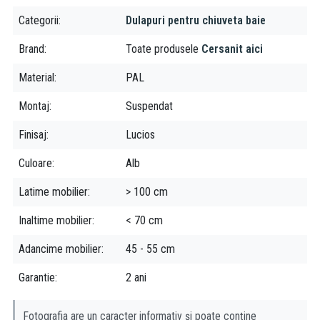
Categorii
Dulapuri pentru chiuveta baie
Avantaje:
Durabilitate
Brand
Toate produsele
Cersanit aici
Rezistență la umiditate
Material
PAL
Aspect modern
Practic
Montaj
Suspendat
Spațiu de depozitare generos
Instalare ușoară
Finisaj
Lucios
Culoare
Alb
Latime mobilier
> 100 cm
Inaltime mobilier
< 70 cm
Adancime mobilier
45 - 55 cm
Garantie
2 ani
Fotografia are un caracter informativ și poate conține