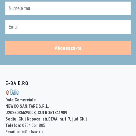
Numele tau
Email
Aboneaza-te
E-BAIE.RO
Date Comerciale
NEWCO SANITARE S.R.L.
J2025036529008, CUI RO51841989
Sediu: Cluj Napoca, str.DEVA, nr.1-7, jud.Cluj
Telefon:
0754 661 885
Email
: info@e-baie.ro