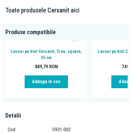
Soft Close:
datorita amortizoarelor speciale integrate in
Toate produsele
Cersanit
aici
balamale, sertarele sau usile de mobilier cu tehnologia „Soft
close” (inchidere lenta), se inchid usor si silentios. Acest lucru
imbunatateste comfortul si previne zgomotele generate de
trantirea sertarelor sau usilor. Avantaje: inchiderea silentioasa
Produse compatibile
ajuta la prevenirea accidentelor cauzate de trantirea sertarelor
sau a usilor de mobilier.
Lavoar pe blat Cersanit, Crea, square,
Lavoar pe blat Cer
35 cm
38
Mobilierul suspendat pentru lavoar Cersanit, Crea, 120 cm, alb
889,79
RON
741,
este o alegere excelentă pentru băile spațioase. Cu o lățime de
120 cm, patru sertare spațioase și un finisaj alb lucios, acest
mobilier se va potrivi perfect în orice decor.
Adauga in cos
Adauga
Mobilierul este realizat din PAL, ceea ce îl face durabil și
rezistent la umiditate. Finisajul alb lucios conferă mobilierului un
aspect elegant și modern.
Sertarele sunt echipate cu sistem de închidere lentă (Soft-Close),
Detalii
care asigură o închidere ușoară și silențioasă.
Mobilierul se livrează asamblat, ceea ce economisește timp și
Cod
S931-002
efort. Lavoarul se comandă separat.