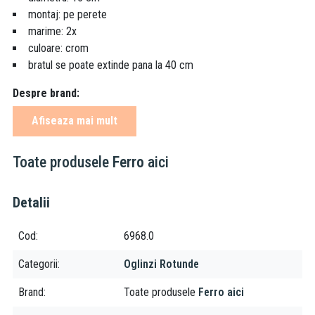
montaj: pe perete
marime: 2x
culoare: crom
bratul se poate extinde pana la 40 cm
Despre brand:
Afiseaza mai mult
Ferro este una dintre cele mai puternice companii producatoare
de accesorii tehnico-sanitare, armaturi si sisteme de incalzire din
sud-estul Europei. Fiind prezenta pe piata de mai bine de 20 de
Toate produsele
Ferro
aici
ani, grupul Ferro isi asigura locul prin faptul ca produsele lor
vizeaza o calitate excelenta, la preturi accesibile tuturor.
Detalii
Cod
6968.0
Categorii
Oglinzi Rotunde
Brand
Toate produsele
Ferro aici