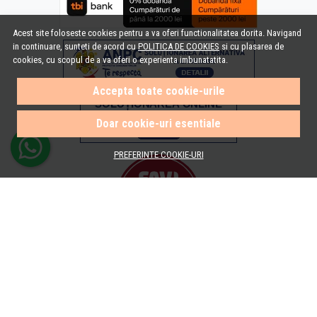
Acest site foloseste cookies pentru a va oferi functionalitatea dorita. Navigand
in continuare, sunteti de acord cu
POLITICA DE COOKIES
si cu plasarea de
cookies, cu scopul de a va oferi o experienta imbunatatita.
Accepta toate cookie-urile
Doar cookie-uri esentiale
PREFERINTE COOKIE-URI
© e-Baie.ro 2026
Magazin online creat cu MerchantPro