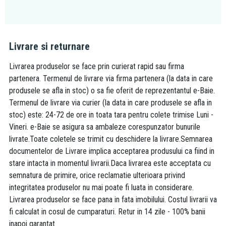
Livrare si returnare
Livrarea produselor se face prin curierat rapid sau firma
partenera. Termenul de livrare via firma partenera (la data in care
produsele se afla in stoc) o sa fie oferit de reprezentantul e-Baie.
Termenul de livrare via curier (la data in care produsele se afla in
stoc) este: 24-72 de ore in toata tara pentru colete trimise Luni -
Vineri. e-Baie se asigura sa ambaleze corespunzator bunurile
livrate.Toate coletele se trimit cu deschidere la livrare.Semnarea
documentelor de Livrare implica acceptarea produsului ca fiind in
stare intacta in momentul livrarii.Daca livrarea este acceptata cu
semnatura de primire, orice reclamatie ulterioara privind
integritatea produselor nu mai poate fi luata in considerare.
Livrarea produselor se face pana in fata imobilului. Costul livrarii va
fi calculat in cosul de cumparaturi. Retur in 14 zile - 100% banii
inapoi garantat