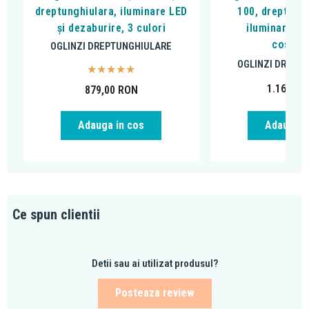
dreptunghiulara, iluminare LED
100, dreptungh
și dezaburire, 3 culori
iluminare LE
cosmet
OGLINZI DREPTUNGHIULARE
OGLINZI DREPT
1.169,00
879,00
RON
Adauga in cos
Adauga i
Ce spun clientii
Detii sau ai utilizat produsul?
Posteaza review