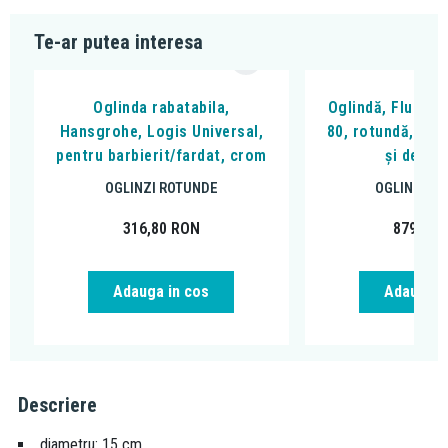
Te-ar putea interesa
Oglinda rabatabila,
Oglindă, Flumini
Hansgrohe, Logis Universal,
80, rotundă, cu 
pentru barbierit/fardat, crom
și dezab
OGLINZI ROTUNDE
OGLINZI R
316,80
RON
879,00
Adauga in cos
Adauga i
Descriere
diametru: 15 cm