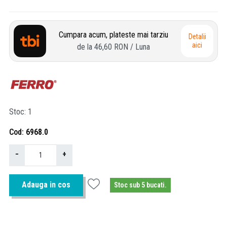
Cumpara acum, plateste mai tarziu
Detalii
aici
de la
46,60 RON
/ Luna
Stoc
1
Cod
6968.0
−
+
Adauga in cos
Stoc sub 5 bucati.