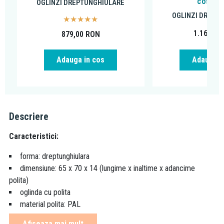
cosmet
OGLINZI DREPTUNGHIULARE
OGLINZI DREPT
1.169,00
879,00
RON
Adauga in cos
Adauga i
Descriere
Caracteristici:
forma: dreptunghiulara
dimensiune: 65 x 70 x 14 (lungime x inaltime x adancime
polita)
oglinda cu polita
material polita: PAL
culoare polita: alb
Afiseaza mai mult