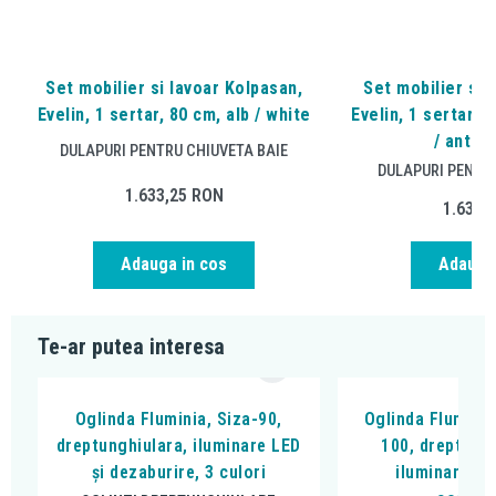
Set mobilier si lavoar Kolpasan,
Set mobilier si 
Evelin, 1 sertar, 80 cm, alb / white
Evelin, 1 sertar, 8
/ antrac
DULAPURI PENTRU CHIUVETA BAIE
DULAPURI PENTRU
1.633,25
RON
1.633,
Adauga in cos
Adauga 
Te-ar putea interesa
Oglinda Fluminia, Siza-90,
Oglinda Fluminia
dreptunghiulara, iluminare LED
100, dreptungh
și dezaburire, 3 culori
iluminare LE