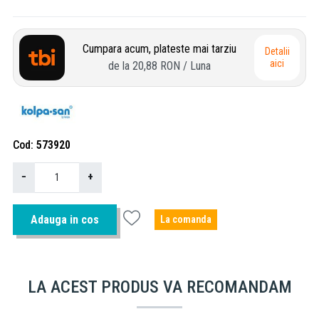
Cumpara acum, plateste mai tarziu
Detalii
aici
de la
20,88 RON
/ Luna
Cod
573920
−
+
Adauga in cos
La comanda
LA ACEST PRODUS VA RECOMANDAM