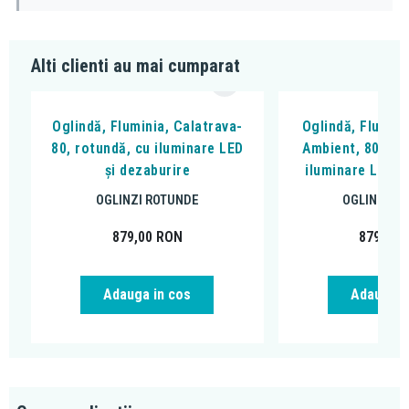
Alti clienti au mai cumparat
Oglindă, Fluminia, Calatrava-
Oglindă, Flumini
80, rotundă, cu iluminare LED
Ambient, 80 cm,
și dezaburire
iluminare LED ș
OGLINZI ROTUNDE
OGLINZI R
879,00
RON
879,00
Adauga in cos
Adauga i