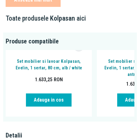
spatiu de depozitare exterior cu 1 polita
montaj: suspendat (pe perete)
Toate produsele
Kolpasan
aici
Compatibilitate:
culorile din imagini sunt orientative
Produse compatibile
disponibil si in culoarea: gri
oglinda se poate completa cu seturile de lavoar + mobilier si
coloana Evelin
Set mobilier si lavoar Kolpasan,
Set mobilier si
Evelin, 1 sertar, 80 cm, alb / white
Evelin, 1 sertar, 8
antrac
1.633,25
RON
1.633
Adauga in cos
Adauga
Detalii