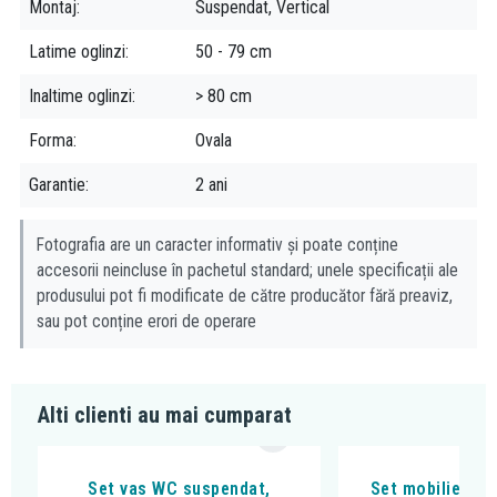
Montaj
Suspendat, Vertical
Reglaj al intensitatii și al temperaturii luminii
Sistem de dezaburire eficient
Latime oglinzi
50 - 79 cm
Inaltime oglinzi
> 80 cm
Forma
Ovala
Garantie
2 ani
Fotografia are un caracter informativ și poate conține
accesorii neincluse în pachetul standard; unele specificații ale
produsului pot fi modificate de către producător fără preaviz,
sau pot conține erori de operare
Alti clienti au mai cumparat
Set vas WC suspendat,
Set mobilier si 