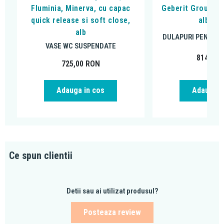
Fluminia, Minerva, cu capac
Geberit Group, R
quick release si soft close,
alb luc
alb
DULAPURI PENTRU 
VASE WC SUSPENDATE
814,29
725,00
RON
Adauga in cos
Adauga i
Ce spun clientii
Detii sau ai utilizat produsul?
Posteaza review