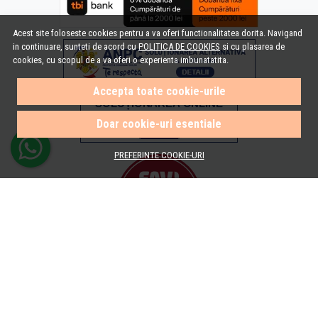
Acest site foloseste cookies pentru a va oferi functionalitatea dorita. Navigand
in continuare, sunteti de acord cu
POLITICA DE COOKIES
si cu plasarea de
cookies, cu scopul de a va oferi o experienta imbunatatita.
Accepta toate cookie-urile
Doar cookie-uri esentiale
PREFERINTE COOKIE-URI
© e-Baie.ro 2026
Magazin online creat cu MerchantPro