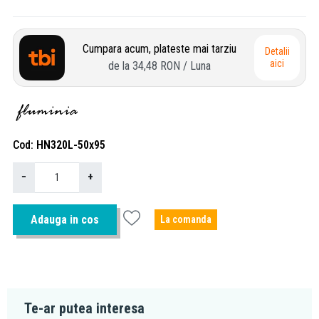
Cumpara acum, plateste mai tarziu
Detalii
aici
de la
34,48 RON
/ Luna
Cod
HN320L-50x95
−
+
Adauga in cos
La comanda
Te-ar putea interesa