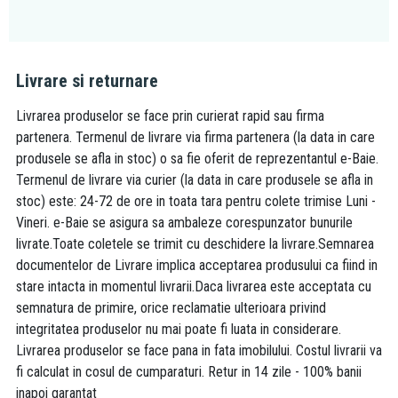
Livrare si returnare
Livrarea produselor se face prin curierat rapid sau firma
partenera. Termenul de livrare via firma partenera (la data in care
produsele se afla in stoc) o sa fie oferit de reprezentantul e-Baie.
Termenul de livrare via curier (la data in care produsele se afla in
stoc) este: 24-72 de ore in toata tara pentru colete trimise Luni -
Vineri. e-Baie se asigura sa ambaleze corespunzator bunurile
livrate.Toate coletele se trimit cu deschidere la livrare.Semnarea
documentelor de Livrare implica acceptarea produsului ca fiind in
stare intacta in momentul livrarii.Daca livrarea este acceptata cu
semnatura de primire, orice reclamatie ulterioara privind
integritatea produselor nu mai poate fi luata in considerare.
Livrarea produselor se face pana in fata imobilului. Costul livrarii va
fi calculat in cosul de cumparaturi. Retur in 14 zile - 100% banii
inapoi garantat