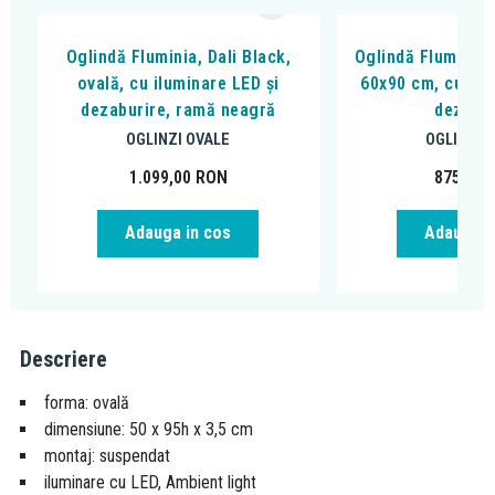
Oglindă Fluminia, Dali Black,
Oglindă Fluminia,
ovală, cu iluminare LED și
60x90 cm, cu ilu
dezaburire, ramă neagră
dezabur
OGLINZI OVALE
OGLINZI 
1.099,00
RON
875,00
Adauga in cos
Adauga i
Descriere
forma: ovală
dimensiune: 50 x 95h x 3,5 cm
montaj: suspendat
iluminare cu LED, Ambient light