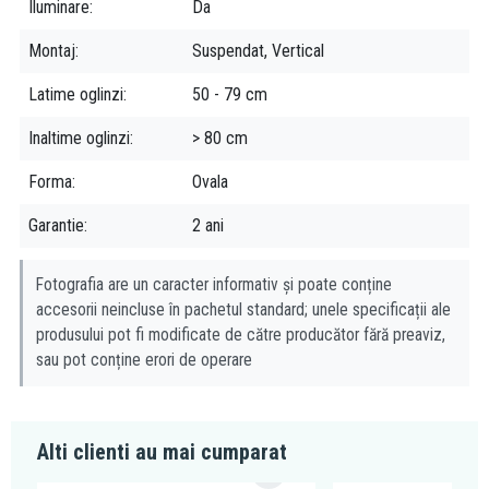
Avantaje:
Iluminare
Da
Iluminare LED
Montaj
Suspendat, Vertical
Reglaj al intensitatii și al temperaturii luminii
Sistem de dezaburire eficient
Latime oglinzi
50 - 79 cm
Inaltime oglinzi
> 80 cm
Forma
Ovala
Garantie
2 ani
Fotografia are un caracter informativ și poate conține
accesorii neincluse în pachetul standard; unele specificații ale
produsului pot fi modificate de către producător fără preaviz,
sau pot conține erori de operare
Alti clienti au mai cumparat