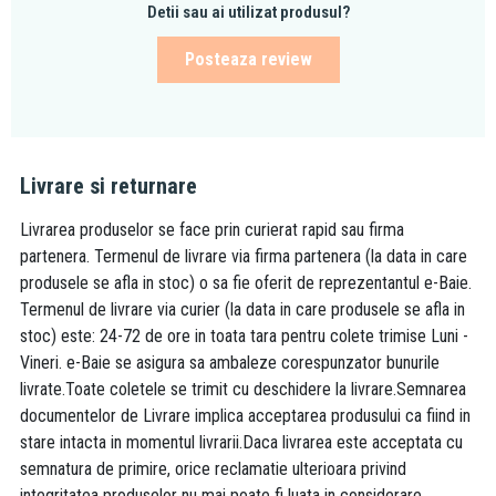
Detii sau ai utilizat produsul?
Posteaza review
Livrare si returnare
Livrarea produselor se face prin curierat rapid sau firma
partenera. Termenul de livrare via firma partenera (la data in care
produsele se afla in stoc) o sa fie oferit de reprezentantul e-Baie.
Termenul de livrare via curier (la data in care produsele se afla in
stoc) este: 24-72 de ore in toata tara pentru colete trimise Luni -
Vineri. e-Baie se asigura sa ambaleze corespunzator bunurile
livrate.Toate coletele se trimit cu deschidere la livrare.Semnarea
documentelor de Livrare implica acceptarea produsului ca fiind in
stare intacta in momentul livrarii.Daca livrarea este acceptata cu
semnatura de primire, orice reclamatie ulterioara privind
integritatea produselor nu mai poate fi luata in considerare.