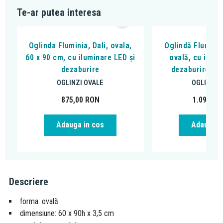
Te-ar putea interesa
Oglinda Fluminia, Dali, ovala,
Oglindă Fluminia
60 x 90 cm, cu iluminare LED și
ovală, cu ilumi
dezaburire
dezaburire, r
OGLINZI OVALE
OGLINZI 
875,00
RON
1.099,00
Adauga in cos
Adauga i
Descriere
forma: ovală
dimensiune: 60 x 90h x 3,5 cm