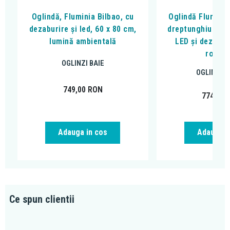
Oglindă, Fluminia Bilbao, cu
Oglindă Fluminia
dezaburire și led, 60 x 80 cm,
dreptunghiulară,
lumină ambientală
LED și dezaburi
rotunj
OGLINZI BAIE
OGLINZI C
749,00
RON
774,89
Adauga in cos
Adauga i
Ce spun clientii