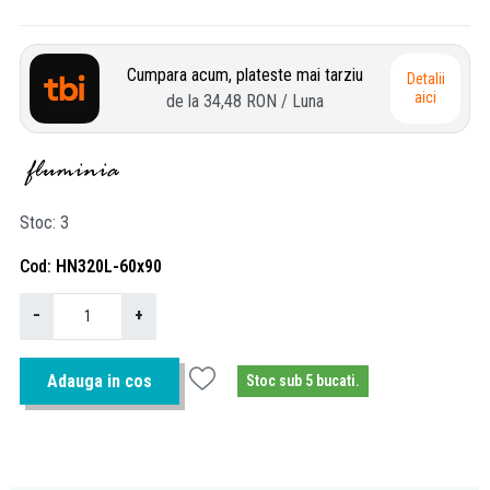
Cumpara acum, plateste mai tarziu
Detalii
aici
de la
34,48 RON
/ Luna
Stoc
3
Cod
HN320L-60x90
−
+
Adauga in cos
Stoc sub 5 bucati.