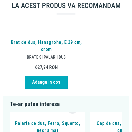
LA ACEST PRODUS VA RECOMANDAM
Brat de dus, Hansgrohe, E 39 cm,
crom
BRATE SI PALARII DUS
627,94
RON
Adauga in cos
Te-ar putea interesa
Palarie de dus, Ferro, Squerto,
Cap de dus, Ferr
negru mat
cm, c