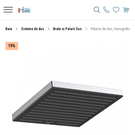
Baie
Sisteme de dus
Brate si Palarii Dus
Palarie de dus, Hansgrohe, Pul
19%