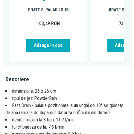
BRATE SI PALARII DUS
BRATE SI PAL
103,49
RON
73,79
R
Adauga in cos
Adauga i
Descriere
dimensiune: 26 x 26 cm
tipul de jet: PowderRain
Fast Drain - palaria pozitionata la un unghi de 10° se goleste
de apa ramasa de dupa dus datorita orificiului din dotare
debitul maxim la 3 bari: 11,7 l/min
functioneaza de la: 7,6 l/min