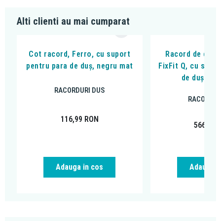
revigorant, iar compatibilitatea cu încălzitoarele de apă cu flux
continuu vă oferă flexibilitate în utilizare.
Alti clienti au mai cumparat
Îmbunătățește-ți experiența de duș cu palaria de dus Hansgrohe
Pulsify E. Descoperă o nouă dimensiune a confortului și a luxului în
Cot racord, Ferro, cu suport
Racord de duș,
baia ta. Comandă acum!
pentru para de duș, negru mat
FixFit Q, cu supo
de duș, ne
RACORDURI DUS
RACORDUR
116,99
RON
566,97
Adauga in cos
Adauga i