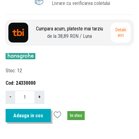
Livrare cu verificarea coletului
Cumpara acum, plateste mai tarziu
Detalii
aici
de la
38,89 RON
/ Luna
Stoc
12
Cod
24330000
−
+
Adauga in cos
In stoc