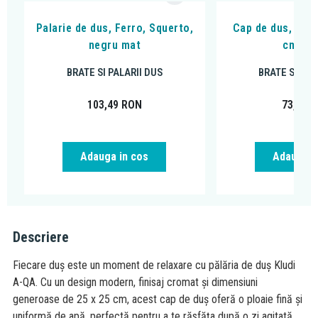
Palarie de dus, Ferro, Squerto,
Cap de dus, Ferr
negru mat
cm, c
BRATE SI PALARII DUS
BRATE SI PAL
103,49
RON
73,79
R
Adauga in cos
Adauga i
Descriere
Fiecare duș este un moment de relaxare cu pălăria de duș Kludi
A-QA. Cu un design modern, finisaj cromat și dimensiuni
generoase de 25 x 25 cm, acest cap de duș oferă o ploaie fină și
uniformă de apă, perfectă pentru a te răsfăța după o zi agitată.