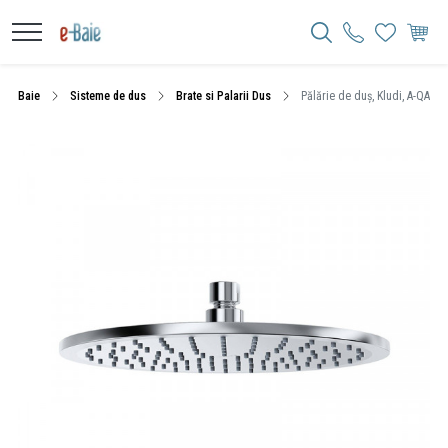
Baie
Sisteme de dus
Brate si Palarii Dus
Pălărie de duș, Kludi, A-QA, 