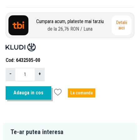
Cumpara acum, plateste mai tarziu
Detalii
aici
de la
26,76 RON
/ Luna
Cod
6432505-00
−
+
Adauga in cos
La comanda
Te-ar putea interesa