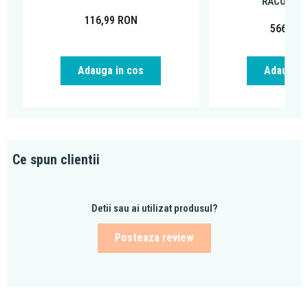
RACORDUR
116,99
RON
566,26
Adauga in cos
Adauga i
Ce spun clientii
Detii sau ai utilizat produsul?
Posteaza review