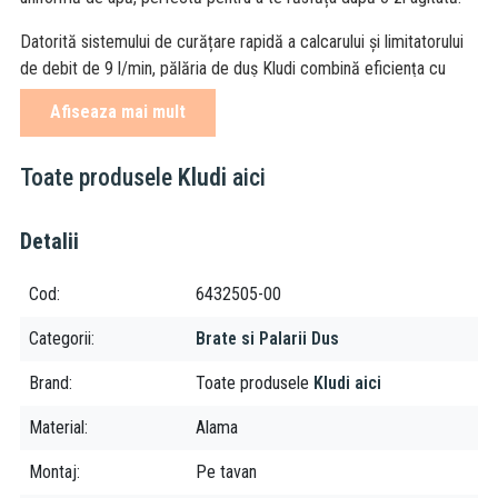
Datorită sistemului de curățare rapidă a calcarului și limitatorului
de debit de 9 l/min, pălăria de duș Kludi combină eficiența cu
grija pentru consumul de apă. Articulația cu bilă îți permite să
Afiseaza mai mult
reglezi cu ușurință unghiul de pulverizare, pentru un confort
personalizat în fiecare zi.
Toate produsele
Kludi
aici
Beneficii și avantaje:
Design modern și elegant, ideal pentru orice baie
Detalii
contemporană
Ploaie fină și uniformă pentru un duș relaxant
Cod
6432505-00
Curățare rapidă a depunerilor de calcar, pentru întreținere
Categorii
Brate si Palarii Dus
ușoară
Consum optim de apă datorită limitatorului de debit
Brand
Toate produsele
Kludi aici
Unghi reglabil cu articulație cu bilă, pentru mai mult confort
Instalare universală cu racord G 1/2
Material
Alama
Specificații tehnice:
Montaj
Pe tavan