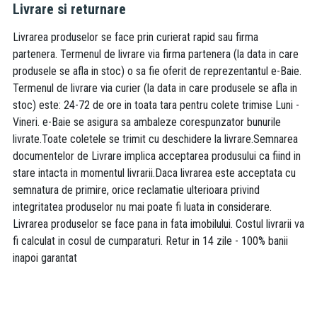
Livrare si returnare
Livrarea produselor se face prin curierat rapid sau firma
partenera. Termenul de livrare via firma partenera (la data in care
produsele se afla in stoc) o sa fie oferit de reprezentantul e-Baie.
Termenul de livrare via curier (la data in care produsele se afla in
stoc) este: 24-72 de ore in toata tara pentru colete trimise Luni -
Vineri. e-Baie se asigura sa ambaleze corespunzator bunurile
livrate.Toate coletele se trimit cu deschidere la livrare.Semnarea
documentelor de Livrare implica acceptarea produsului ca fiind in
stare intacta in momentul livrarii.Daca livrarea este acceptata cu
semnatura de primire, orice reclamatie ulterioara privind
integritatea produselor nu mai poate fi luata in considerare.
Livrarea produselor se face pana in fata imobilului. Costul livrarii va
fi calculat in cosul de cumparaturi. Retur in 14 zile - 100% banii
inapoi garantat