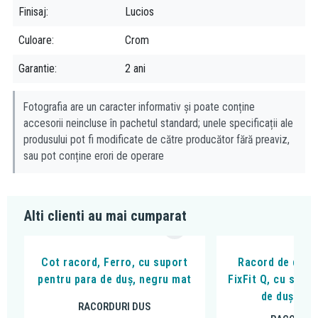
Cap de duș DN 15
Finisaj
Lucios
Dimensiuni: 250 x 250 mm
Culoare
Crom
Sistem de curățare rapidă a calcarului
Articulație cu bilă reglabilă
Garantie
2 ani
Racord duș: G 1/2
Limitator de debit: 9,0 l/min
Fotografia are un caracter informativ și poate conține
Fără braț de duș inclus
accesorii neincluse în pachetul standard; unele specificații ale
Clasă de zgomot: I
produsului pot fi modificate de către producător fără preaviz,
sau pot conține erori de operare
Alti clienti au mai cumparat
Cot racord, Ferro, cu suport
Racord de duș,
pentru para de duș, negru mat
FixFit Q, cu supo
de duș, ne
RACORDURI DUS