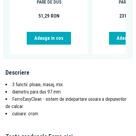
PARE DE DUS
PARE DE
51,29
RON
231,86
Adauga in cos
Adauga i
Descriere
3 functii: ploaie, masaj, mix
diametru para dus 97 mm
FerroEasyClean - sistem de indepartare usoara a depunerilor
de calcar
culoare: crom