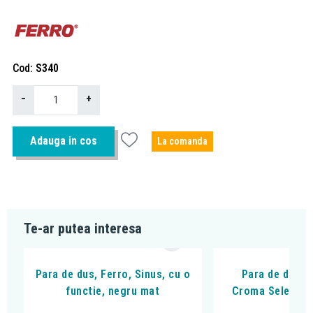
Cod
S340
−
+
Adauga in cos
La comanda
Te-ar putea interesa
Para de dus, Ferro, Sinus, cu o
Para de dus H
functie, negru mat
Croma Select E 