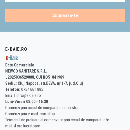
Aboneaza-te
E-BAIE.RO
Date Comerciale
NEWCO SANITARE S.R.L.
J2025036529008, CUI RO51841989
Sediu: Cluj Napoca, str.DEVA, nr.1-7, jud.Cluj
Telefon:
0754 661 885
Email
: info@e-baie.ro
Luni-Vineri 08:00 - 16:30
Comenzi prin cosul de cumparaturi: non-stop
Comenzi prin e-mail: non-stop
Termenul de preluare al comenzilor prin cosul de cumparaturi/e-
mail: 4 ore lucratoare