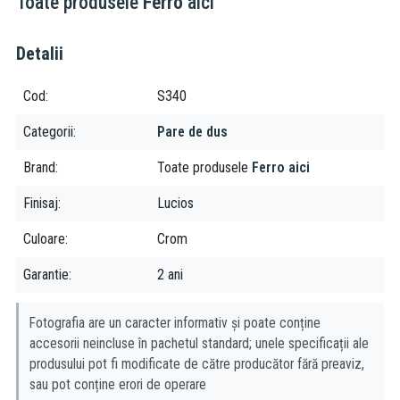
Toate produsele
Ferro
aici
Detalii
Cod
S340
Categorii
Pare de dus
Brand
Toate produsele
Ferro aici
Finisaj
Lucios
Culoare
Crom
Garantie
2 ani
Fotografia are un caracter informativ și poate conține
accesorii neincluse în pachetul standard; unele specificații ale
produsului pot fi modificate de către producător fără preaviz,
sau pot conține erori de operare