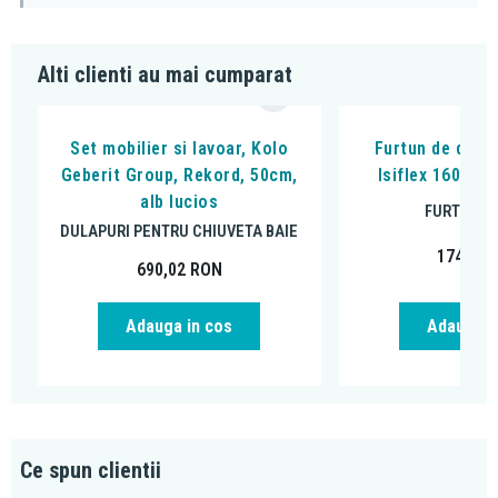
Alti clienti au mai cumparat
Set mobilier si lavoar, Kolo
Furtun de dus,
Geberit Group, Rekord, 50cm,
Isiflex 160 cm
alb lucios
FURTUNUR
DULAPURI PENTRU CHIUVETA BAIE
174,88
690,02
RON
Adauga in cos
Adauga i
Ce spun clientii