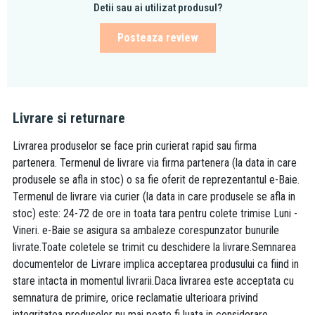
Detii sau ai utilizat produsul?
Posteaza review
Livrare si returnare
Livrarea produselor se face prin curierat rapid sau firma
partenera. Termenul de livrare via firma partenera (la data in care
produsele se afla in stoc) o sa fie oferit de reprezentantul e-Baie.
Termenul de livrare via curier (la data in care produsele se afla in
stoc) este: 24-72 de ore in toata tara pentru colete trimise Luni -
Vineri. e-Baie se asigura sa ambaleze corespunzator bunurile
livrate.Toate coletele se trimit cu deschidere la livrare.Semnarea
documentelor de Livrare implica acceptarea produsului ca fiind in
stare intacta in momentul livrarii.Daca livrarea este acceptata cu
semnatura de primire, orice reclamatie ulterioara privind
integritatea produselor nu mai poate fi luata in considerare.