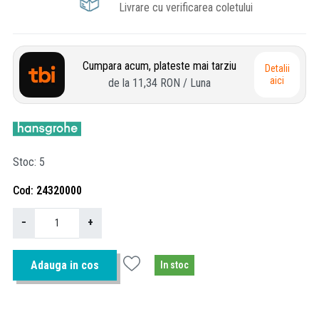
Livrare cu verificarea coletului
Cumpara acum, plateste mai tarziu
Detalii
aici
de la
11,34 RON
/ Luna
Stoc
5
Cod
24320000
−
+
Adauga in cos
In stoc