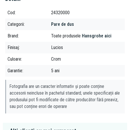
precizie” garantează performanțe constante și un jet de apă
constant puternic, chiar și atunci când presiunea apei fluctua.
Cod
24320000
Limitează debitul, astfel conservând constant apă potabilă.
Categorii
Pare de dus
Brand
Toate produsele
Hansgrohe aici
Para de duș Hansgrohe Pulsify E 100 este o alegere excelentă
pentru cei care caută o experiență de duș relaxantă și
Finisaj
Lucios
confortabilă.
Culoare
Crom
Para este echipată cu tehnologia EcoSmart, care reduce
Garantie
5 ani
consumul de apă cu până la 60%, fără a sacrifica confortul. Jetul
PowderRain este fin și catifelat, oferind o experiență de duș
plăcută și relaxantă.
Fotografia are un caracter informativ și poate conține
accesorii neincluse în pachetul standard; unele specificații ale
Avantaje
produsului pot fi modificate de către producător fără preaviz,
sau pot conține erori de operare
Jet de apă generos și relaxant
Tehnologie EcoSmart pentru economisirea apei
Jet PowderRain fin și catifelat