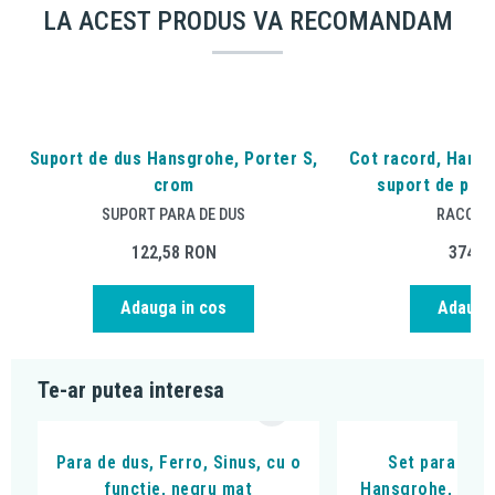
LA ACEST PRODUS VA RECOMANDAM
Suport de dus Hansgrohe, Porter S,
Cot racord, Hansgr
crom
suport de para
SUPORT PARA DE DUS
RACORDU
122,58
RON
374,5
Adauga in cos
Adauga 
Te-ar putea interesa
Para de dus, Ferro, Sinus, cu o
Set para si s
functie, negru mat
Hansgrohe, Rain