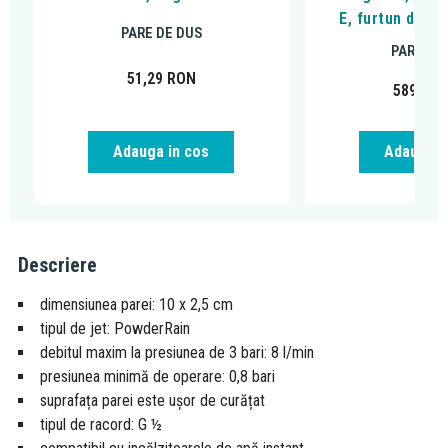
E, furtun de 1
PARE DE DUS
PARE DE
51,29
RON
589,59
Adauga in cos
Adauga i
Descriere
dimensiunea parei: 10 x 2,5 cm
tipul de jet: PowderRain
debitul maxim la presiunea de 3 bari: 8 l/min
presiunea minimă de operare: 0,8 bari
suprafața parei este ușor de curățat
tipul de racord: G ½