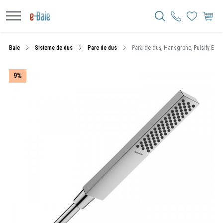
Baie
Sisteme de dus
Pare de dus
Pară de duș, Hansgrohe, Pulsify E 100
9%