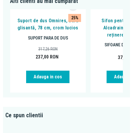
Suprafață ușor de curățat
Alti clienti au mai cumparat
Compatibil cu incălzitoarele de apă instant
25%
Suport de dus Omnires, bară
Sifon pentru p
glisantă, 78 cm, crom lucios
Alcadrain, cu
reținere a m
SUPORT PARA DE DUS
SIFOANE DE P
317,26
RON
237,00
RON
37,33
R
Adauga in cos
Adauga i
Ce spun clientii