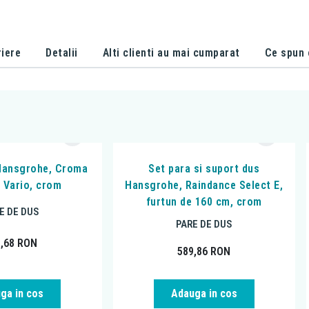
iere
Detalii
Alti clienti au mai cumparat
Ce spun c
Hansgrohe, Croma
Set para si suport dus
E Vario, crom
Hansgrohe, Raindance Select E,
furtun de 160 cm, crom
E DE DUS
PARE DE DUS
1,68
RON
589,86
RON
ga in cos
Adauga in cos