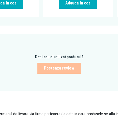
ga in cos
Adauga in cos
Detii sau ai utilizat produsul?
Posteaza review
rmenul de livrare via firma partenera (la data in care produsele se afla i