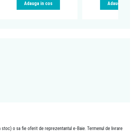
Adauga in cos
Adauga in c
n stoc) o sa fie oferit de reprezentantul e-Baie. Termenul de livrare