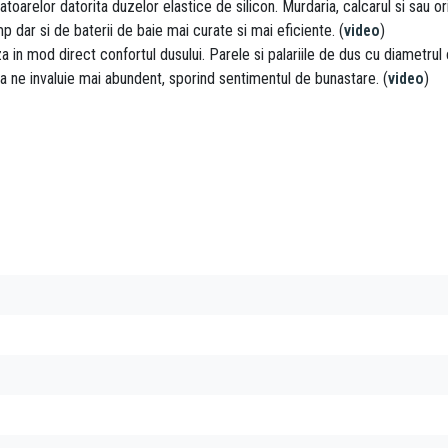
atoarelor datorita duzelor elastice de silicon. Murdaria, calcarul si sau o
 dar si de baterii de baie mai curate si mai eficiente. (
video
)
za in mod direct confortul dusului. Parele si palariile de dus cu diametr
a ne invaluie mai abundent, sporind sentimentul de bunastare. (
video
)