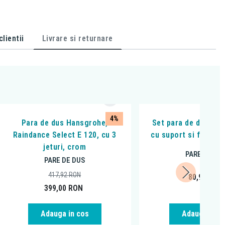
lientii
Livrare si returnare
4%
Para de dus Hansgrohe,
Set para de dus, Fer
Raindance Select E 120, cu 3
cu suport si furtun,
jeturi, crom
PARE DE DU
PARE DE DUS
417,92
RON
80,99
RON
399,00
RON
Adauga in cos
Adauga in c