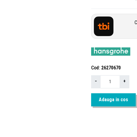
C
Cod
26270670
−
+
Adauga in cos