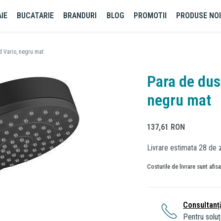
IE
BUCATARIE
BRANDURI
BLOG
PROMOTII
PRODUSE NO
 Vario, negru mat
Para de dus
negru mat
137,61
RON
Livrare estimata 28 de z
Costurile de livrare sunt afis
Consultanț
Pentru soluți