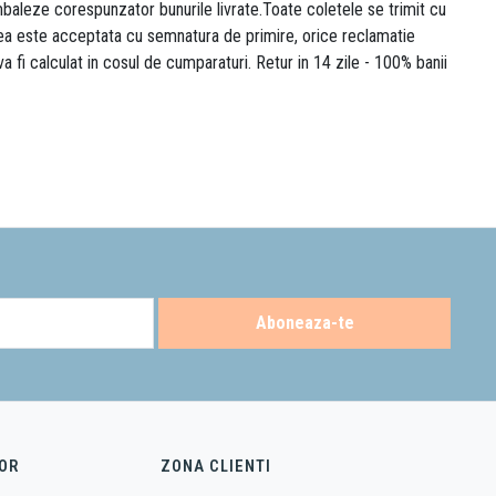
 ambaleze corespunzator bunurile livrate.Toate coletele se trimit cu
area este acceptata cu semnatura de primire, orice reclamatie
 va fi calculat in cosul de cumparaturi. Retur in 14 zile - 100% banii
Aboneaza-te
OR
ZONA CLIENTI