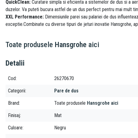
QuickClean:
Curatare simpla si eficienta a sistemelor de dus si a aer
duzelor. Va puteti bucura astfel de un dus perfect pentru mai mult timp
XXL Performance:
Dimensiunile parei sau palariei de dus influentea
exceptie.Combinate cu diverse tipuri de jeturi inovatie Hansgrohe, ap
Toate produsele
Hansgrohe
aici
Detalii
Cod
26270670
Categorii
Pare de dus
Brand
Toate produsele
Hansgrohe aici
Finisaj
Mat
Culoare
Negru