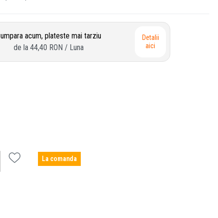
umpara acum, plateste mai tarziu
Detalii
aici
de la
44,40 RON
/ Luna
La comanda