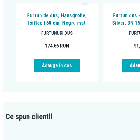
Furtun de dus, Hansgrohe,
Furtun dus 
Isiflex 160 cm, Negru mat
Silver, DN 
FURTUNURI DUS
FURT
174,66
RON
91
Adauga in cos
Adau
Ce spun clientii