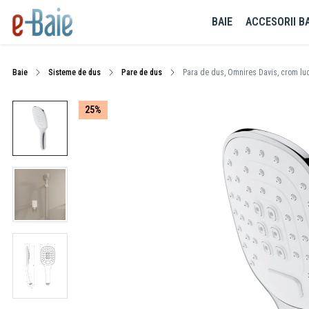
BAIE
ACCESORII BA
Baie
Sisteme de dus
Pare de dus
Para de dus, Omnires Davis, crom lu
25%