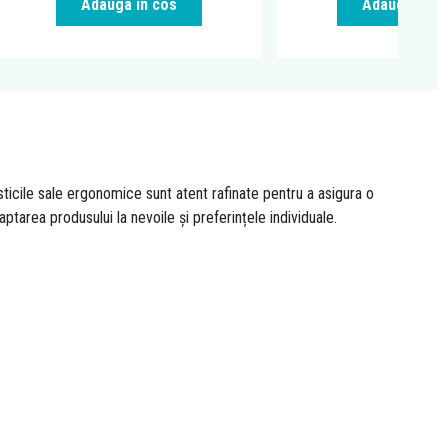
Adauga in cos
Adauga in c
icile sale ergonomice sunt atent rafinate pentru a asigura o
ptarea produsului la nevoile și preferințele individuale.