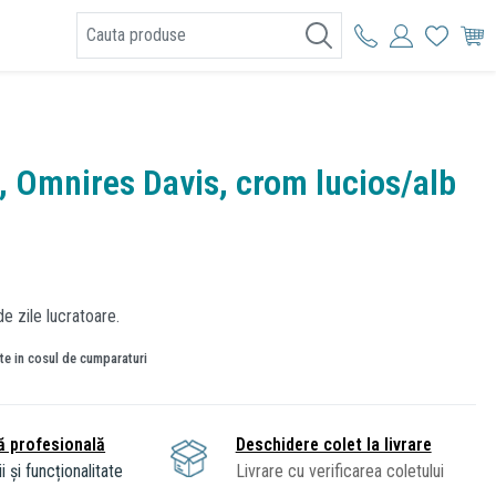
I
, Omnires Davis, crom lucios/alb
e zile lucratoare.
ate in cosul de cumparaturi
ă profesională
Deschidere colet la livrare
i și funcționalitate
Livrare cu verificarea coletului