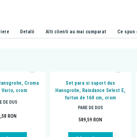
iere
Detalii
Alti clienti au mai cumparat
Ce spun c
Hansgrohe, Croma
Set para si suport dus
E Vario, crom
Hansgrohe, Raindance Select E,
furtun de 160 cm, crom
E DE DUS
PARE DE DUS
1,58
RON
589,59
RON