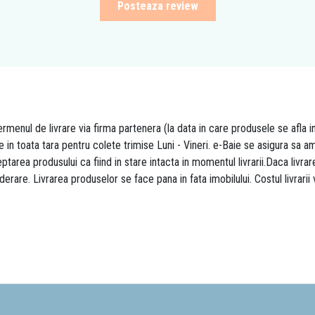
Posteaza review
rmenul de livrare via firma partenera (la data in care produsele se afla i
re in toata tara pentru colete trimise Luni - Vineri. e-Baie se asigura sa
area produsului ca fiind in stare intacta in momentul livrarii.Daca livr
derare. Livrarea produselor se face pana in fata imobilului. Costul livrarii