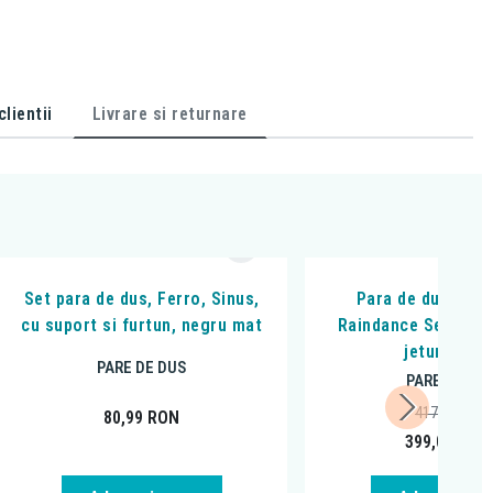
lientii
Livrare si returnare
Set para de dus, Ferro, Sinus,
Para de dus Han
cu suport si furtun, negru mat
Raindance Select E 
jeturi, cro
PARE DE DUS
PARE DE DU
417,73
RON
80,99
RON
399,00
RON