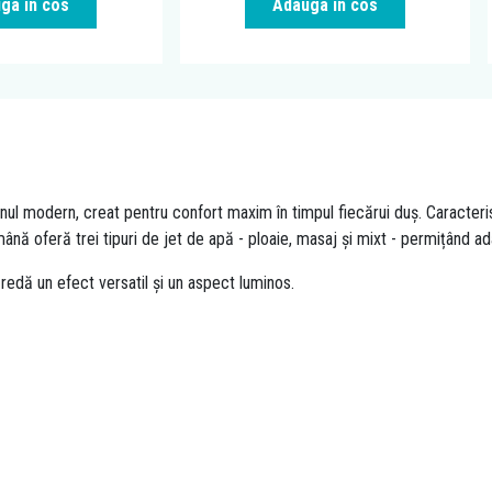
ga in cos
Adauga in cos
modern, creat pentru confort maxim în timpul fiecărui duș. Caracterist
mână oferă trei tipuri de jet de apă - ploaie, masaj și mixt - permițând ada
redă un efect versatil și un aspect luminos.