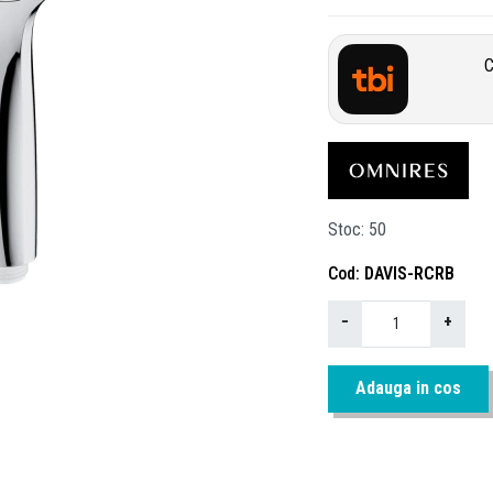
C
Stoc
50
Cod
DAVIS-RCRB
−
+
Adauga in cos