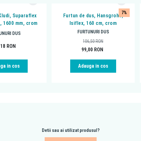
7%
Kludi, Suparaflex
Furtun de dus, Hansgrohe,
15, 1600 mm, crom
Isiflex, 160 cm, crom
FURTUNURI DUS
UNURI DUS
106,50
RON
,18
RON
99,00
RON
ga in cos
Adauga in cos
Detii sau ai utilizat produsul?