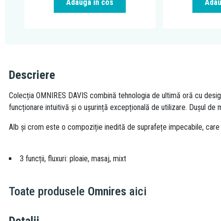
Adauga in cos
Adau
Descriere
Colecția OMNIRES DAVIS combină tehnologia de ultimă oră cu designul 
funcționare intuitivă și o ușurință excepțională de utilizare. Dușul de 
Alb și crom este o compoziție inedită de suprafețe impecabile, care 
3 funcții, fluxuri: ploaie, masaj, mixt
Toate produsele
Omnires
aici