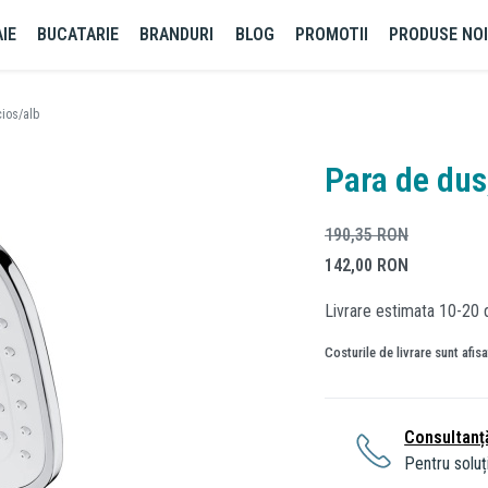
IE
BUCATARIE
BRANDURI
BLOG
PROMOTII
PRODUSE NO
cios/alb
Para de dus
190,35
RON
142,00
RON
Livrare estimata 10-20 d
Costurile de livrare sunt afis
Consultanț
Pentru soluți