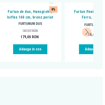
4%
Furtun de dus, Hansgrohe,
Furtun flexibil pen
Isiflex 160 cm, bronz periat
Ferro, negru 
FURTUNURI DUS
FURTUNURI D
187,97
RON
58,49
RON
179,00
RON
Adauga in cos
Adauga in c