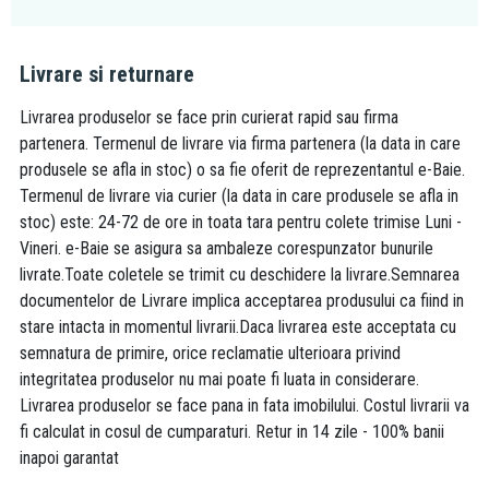
Livrare si returnare
Livrarea produselor se face prin curierat rapid sau firma
partenera. Termenul de livrare via firma partenera (la data in care
produsele se afla in stoc) o sa fie oferit de reprezentantul e-Baie.
Termenul de livrare via curier (la data in care produsele se afla in
stoc) este: 24-72 de ore in toata tara pentru colete trimise Luni -
Vineri. e-Baie se asigura sa ambaleze corespunzator bunurile
livrate.Toate coletele se trimit cu deschidere la livrare.Semnarea
documentelor de Livrare implica acceptarea produsului ca fiind in
stare intacta in momentul livrarii.Daca livrarea este acceptata cu
semnatura de primire, orice reclamatie ulterioara privind
integritatea produselor nu mai poate fi luata in considerare.
Livrarea produselor se face pana in fata imobilului. Costul livrarii va
fi calculat in cosul de cumparaturi. Retur in 14 zile - 100% banii
inapoi garantat