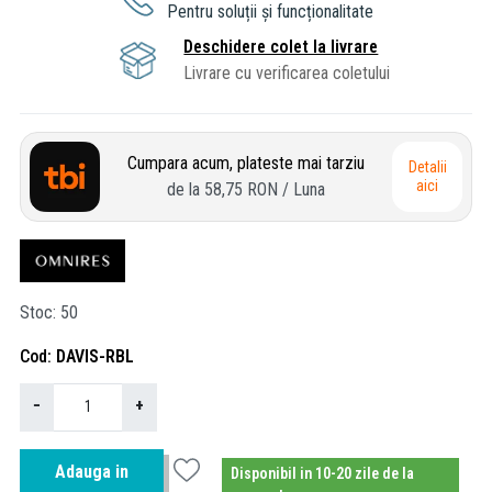
Pentru soluții și funcționalitate
Deschidere colet la livrare
Livrare cu verificarea coletului
Cumpara acum, plateste mai tarziu
Detalii
aici
de la
58,75 RON
/ Luna
Stoc
50
Cod
DAVIS-RBL
−
+
Adauga in
Disponibil in 10-20 zile de la