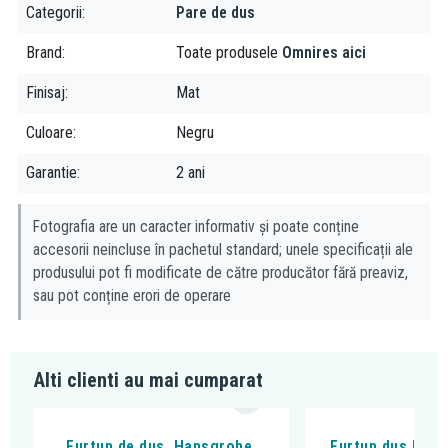
Categorii
Pare de dus
Brand
Toate produsele
Omnires aici
Finisaj
Mat
Culoare
Negru
Garantie
2 ani
Fotografia are un caracter informativ și poate conține
accesorii neincluse în pachetul standard; unele specificații ale
produsului pot fi modificate de către producător fără preaviz,
sau pot conține erori de operare
Alti clienti au mai cumparat
Furtun de dus, Hansgrohe,
Furtun dus Kludi