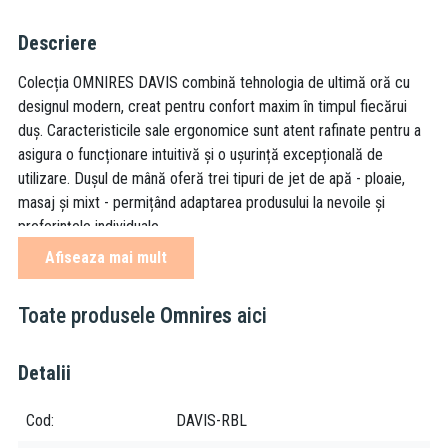
Descriere
Colecția OMNIRES DAVIS combină tehnologia de ultimă oră cu
designul modern, creat pentru confort maxim în timpul fiecărui
duș. Caracteristicile sale ergonomice sunt atent rafinate pentru a
asigura o funcționare intuitivă și o ușurință excepțională de
utilizare. Dușul de mână oferă trei tipuri de jet de apă - ploaie,
masaj și mixt - permițând adaptarea produsului la nevoile și
preferințele individuale.
Afiseaza mai mult
Negrul mat este un finisaj expresiv, cu o suprafață catifelată la
atingere.
Toate produsele
Omnires
aici
3 funcții, jeturi de apă: ploaie, masaj, mixt
Detalii
Cod
DAVIS-RBL