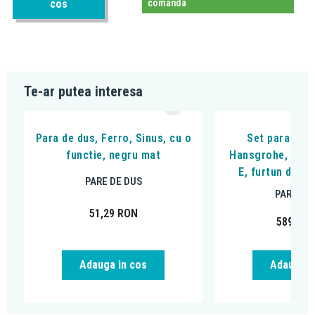
cos
comanda
Te-ar putea interesa
Para de dus, Ferro, Sinus, cu o
Set para si s
functie, negru mat
Hansgrohe, Rain
E, furtun de 1
PARE DE DUS
PARE DE
51,29
RON
589,86
Adauga in cos
Adauga i