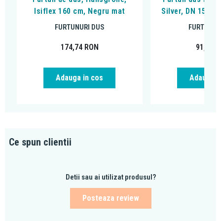
Isiflex 160 cm, Negru mat
Silver, DN 15, 1
FURTUNURI DUS
FURTUNUR
174,74
RON
91,18
R
Adauga in cos
Adauga i
Ce spun clientii
Detii sau ai utilizat produsul?
Posteaza review