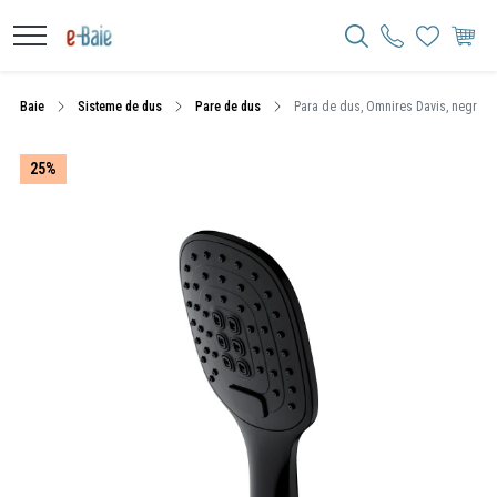
Baie
Sisteme de dus
Pare de dus
Para de dus, Omnires Davis, negru m
25%