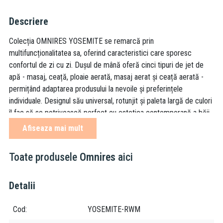
Descriere
Colecția OMNIRES YOSEMITE se remarcă prin
multifuncționalitatea sa, oferind caracteristici care sporesc
confortul de zi cu zi. Dușul de mână oferă cinci tipuri de jet de
apă - masaj, ceață, ploaie aerată, masaj aerat și ceață aerată -
permițând adaptarea produsului la nevoile și preferințele
individuale. Designul său universal, rotunjit și paleta largă de culori
îl fac să se potrivească perfect cu estetica contemporană a băii.
Afiseaza mai mult
Alb mat este un finisaj subtil, cu o suprafață catifelată la atingere.
Toate produsele
Omnires
aici
5 funcții, fluxuri: masaj, ceață, ploaie aerată, masaj aerat,
ceață aerată
Detalii
Cod
YOSEMITE-RWM