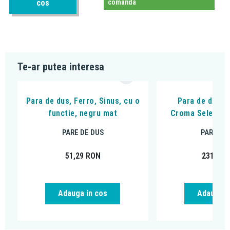
cos
comanda
Te-ar putea interesa
Para de dus, Ferro, Sinus, cu o
Para de dus H
functie, negru mat
Croma Select E 
PARE DE DUS
PARE DE
51,29
RON
231,86
Adauga in cos
Adauga i