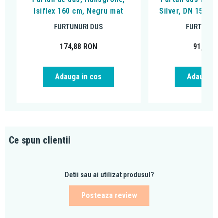
Isiflex 160 cm, Negru mat
Silver, DN 15, 1
FURTUNURI DUS
FURTUNUR
174,88
RON
91,18
R
Adauga in cos
Adauga i
Ce spun clientii
Detii sau ai utilizat produsul?
Posteaza review