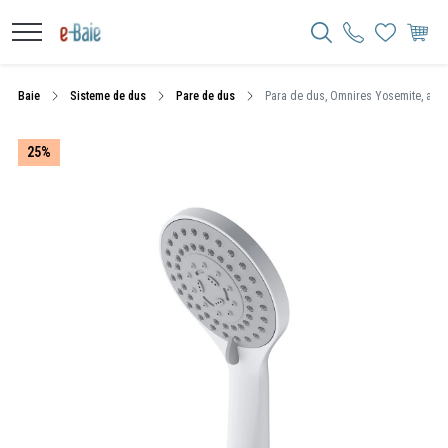
Baie
Sisteme de dus
Pare de dus
Para de dus, Omnires Yosemite, alb 
25%