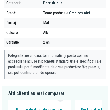
Categorii
Pare de dus
Brand
Toate produsele
Omnires aici
Finisaj
Mat
Culoare
Alb
Garantie
2 ani
Fotografia are un caracter informativ și poate conține
accesorii neincluse în pachetul standard; unele specificații ale
produsului pot fi modificate de către producător fără preaviz,
sau pot conține erori de operare
Alti clienti au mai cumparat
Furtun de dus, Hansgrohe,
Furtun dus Kludi