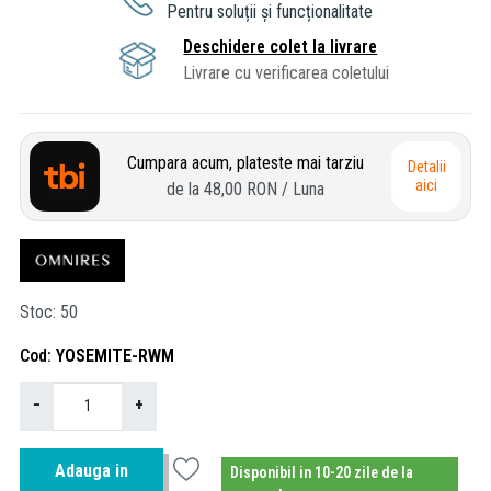
Pentru soluții și funcționalitate
Deschidere colet la livrare
Livrare cu verificarea coletului
Cumpara acum, plateste mai tarziu
Detalii
aici
de la
48,00 RON
/ Luna
Stoc
50
Cod
YOSEMITE-RWM
−
+
Adauga in
Disponibil in 10-20 zile de la