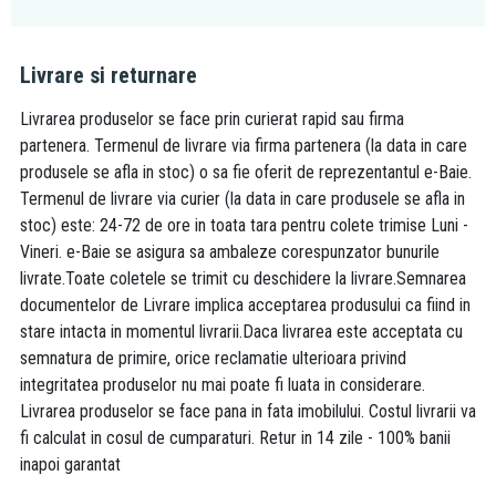
Livrare si returnare
Livrarea produselor se face prin curierat rapid sau firma
partenera. Termenul de livrare via firma partenera (la data in care
produsele se afla in stoc) o sa fie oferit de reprezentantul e-Baie.
Termenul de livrare via curier (la data in care produsele se afla in
stoc) este: 24-72 de ore in toata tara pentru colete trimise Luni -
Vineri. e-Baie se asigura sa ambaleze corespunzator bunurile
livrate.Toate coletele se trimit cu deschidere la livrare.Semnarea
documentelor de Livrare implica acceptarea produsului ca fiind in
stare intacta in momentul livrarii.Daca livrarea este acceptata cu
semnatura de primire, orice reclamatie ulterioara privind
integritatea produselor nu mai poate fi luata in considerare.
Livrarea produselor se face pana in fata imobilului. Costul livrarii va
fi calculat in cosul de cumparaturi. Retur in 14 zile - 100% banii
inapoi garantat