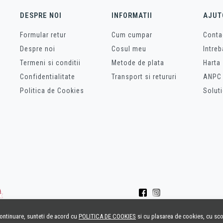
DESPRE NOI
INFORMATII
AJUT
Formular retur
Cum cumpar
Conta
Despre noi
Cosul meu
Intreb
Termeni si conditii
Metode de plata
Harta 
Confidentialitate
Transport si retururi
ANPC
Politica de Cookies
Soluti
continuare, sunteti de acord cu
POLITICA DE COOKIES
si cu plasarea de cookies, cu sco