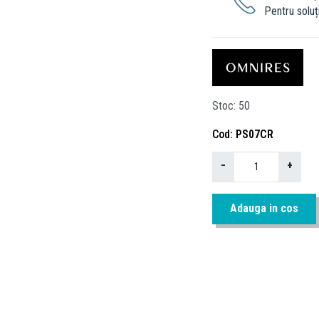
Pentru soluți
Stoc
50
Cod
PS07CR
−
+
Adauga in cos