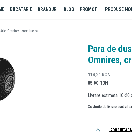
IE
BUCATARIE
BRANDURI
BLOG
PROMOTII
PRODUSE NO
ărie, Omnires, crom lucios
Para de dus
Omnires, cr
114,21
RON
85,00
RON
Livrare estimata 10-20 d
Costurile de livrare sunt afis
Consultanț