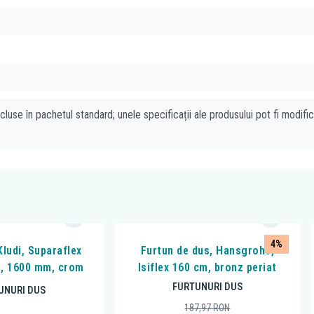
cluse în pachetul standard; unele specificații ale produsului pot fi modifi
4%
Kludi, Suparaflex
Furtun de dus, Hansgrohe,
15, 1600 mm, crom
Isiflex 160 cm, bronz periat
FURTUNURI DUS
UNURI DUS
187,97
RON