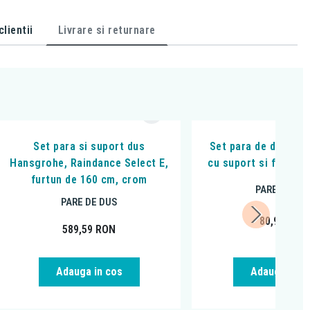
lientii
Livrare si returnare
Set para si suport dus
Set para de dus, Fer
Hansgrohe, Raindance Select E,
cu suport si furtun,
furtun de 160 cm, crom
PARE DE DU
PARE DE DUS
80,99
RON
589,59
RON
Adauga in cos
Adauga in c