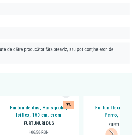
cate de către producător fără preaviz, sau pot conține erori de
7%
Furtun de dus, Hansgrohe,
Furtun flexibil pen
Isiflex, 160 cm, crom
Ferro, negru 
FURTUNURI DUS
FURTUNURI D
106,50
RON