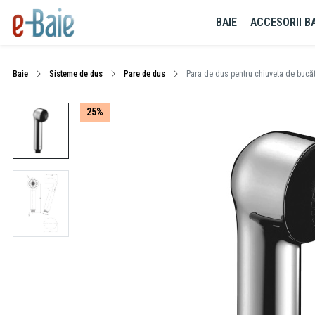
BAIE
ACCESORII BA
Baie
Sisteme de dus
Pare de dus
Para de dus pentru chiuveta de bucăt
25%