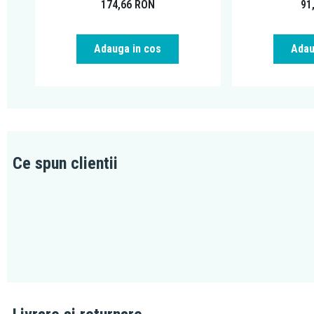
174,66
RON
91
Adauga in cos
Adau
Ce spun clientii