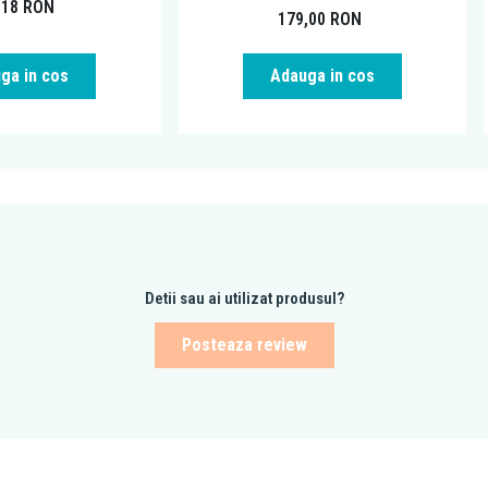
,18
RON
179,00
RON
ga in cos
Adauga in cos
Detii sau ai utilizat produsul?
Posteaza review