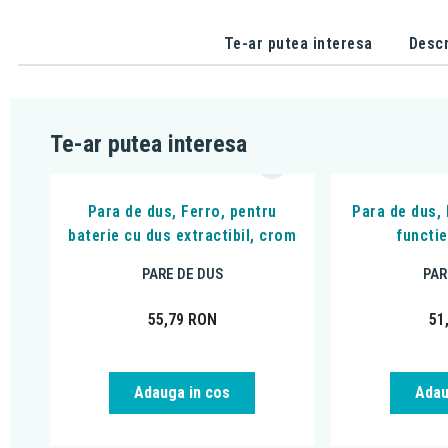
Te-ar putea interesa
Descr
Te-ar putea interesa
Para de dus, Ferro, pentru
Para de dus, 
baterie cu dus extractibil, crom
functi
PARE DE DUS
PAR
55,79
RON
51
Adauga in cos
Adau