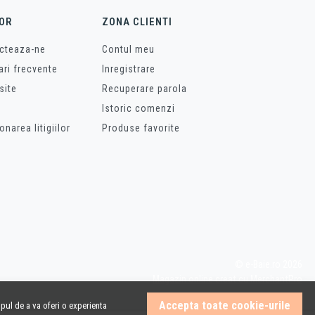
OR
ZONA CLIENTI
cteaza-ne
Contul meu
ari frecvente
Inregistrare
site
Recuperare parola
Istoric comenzi
onarea litigiilor
Produse favorite
© e-Baie.ro 2026
Magazin online creat cu MerchantPro
Accepta toate cookie-urile
pul de a va oferi o experienta