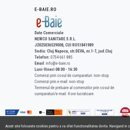
E-BAIE.RO
Date Comerciale
NEWCO SANITARE S.R.L.
J2025036529008, CUI RO51841989
Sediu: Cluj Napoca, str.DEVA, nr.1-7, jud.Cluj
Telefon:
0754 661 885
Email
: info@e-baie.ro
Luni-Vineri 08:00 - 16:30
Comenzi prin cosul de cumparaturi: non-stop
Comenzi prin e-mail: non-stop
Termenul de preluare al comenzilor prin cosul de
cumparaturi/e-mail: 4 ore lucratoare
Acest site foloseste cookies pentru a va oferi functionalitatea dorita. Navigand in 