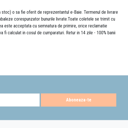
n stoc) o sa fie oferit de reprezentantul e-Baie. Termenul de livrare
 ambaleze corespunzator bunurile livrate.Toate coletele se trimit cu
area este acceptata cu semnatura de primire, orice reclamatie
 va fi calculat in cosul de cumparaturi. Retur in 14 zile - 100% banii
Aboneaza-te