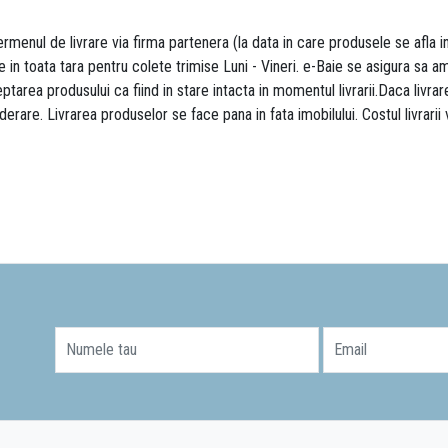
rmenul de livrare via firma partenera (la data in care produsele se afla i
re in toata tara pentru colete trimise Luni - Vineri. e-Baie se asigura sa
area produsului ca fiind in stare intacta in momentul livrarii.Daca livr
derare. Livrarea produselor se face pana in fata imobilului. Costul livrarii
Numele tau
Email