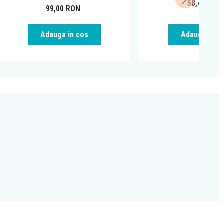
58,49
RON
99,00
RON
Adauga in cos
Adauga in c