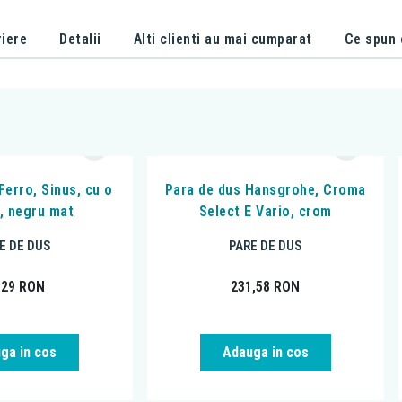
iere
Detalii
Alti clienti au mai cumparat
Ce spun c
Ferro, Sinus, cu o
Para de dus Hansgrohe, Croma
e, negru mat
Select E Vario, crom
E DE DUS
PARE DE DUS
,29
RON
231,58
RON
ga in cos
Adauga in cos