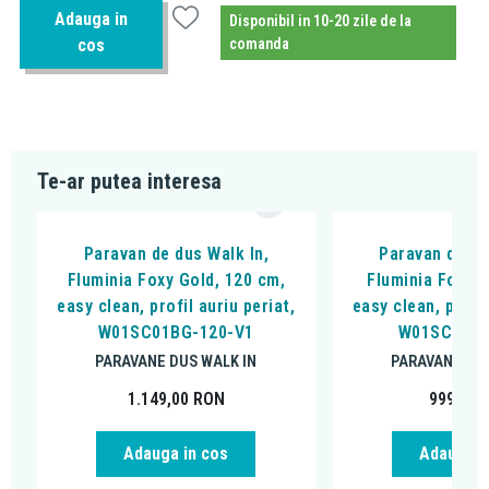
Adauga in
Disponibil in 10-20 zile de la
cos
comanda
Te-ar putea interesa
Paravan de dus Walk In,
Paravan de du
Fluminia Foxy Gold, 120 cm,
Fluminia Foxy G
easy clean, profil auriu periat,
easy clean, profil
W01SC01BG-120-V1
W01SC01BG
PARAVANE DUS WALK IN
PARAVANE DUS
1.149,00
RON
999,00
Adauga in cos
Adauga i