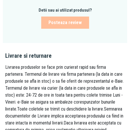
Detii sau ai utilizat produsul?
Posteaza review
Livrare si returnare
Livrarea produselor se face prin curierat rapid sau firma
partenera. Termenul de livrare via firma partenera (la data in care
produsele se afla in stoc) o sa fie oferit de reprezentantul e-Baie.
Termenul de livrare via curier (la data in care produsele se afla in
stoc) este: 24-72 de ore in toata tara pentru colete trimise Luni -
Vineri. e-Baie se asigura sa ambaleze corespunzator bunurile
livrate.Toate coletele se trimit cu deschidere la livrare.Semnarea
documentelor de Livrare implica acceptarea produsului ca fiind in
stare intacta in momentul livrarii.Daca livrarea este acceptata cu
semnatura de primire, orice reclamatie ulterioara privind