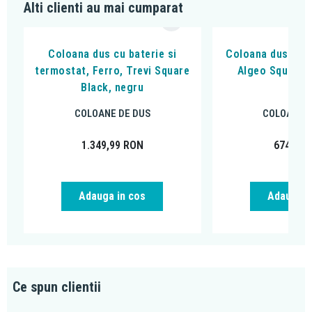
Alti clienti au mai cumparat
Coloana dus cu baterie si
Coloana dus cu b
termostat, Ferro, Trevi Square
Algeo Square, 
Black, negru
cro
COLOANE DE DUS
COLOANE D
1.349,99
RON
674,99
Adauga in cos
Adauga i
Ce spun clientii