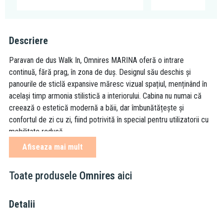
Descriere
Paravan de dus Walk In, Omnires MARINA oferă o intrare
continuă, fără prag, în zona de duș. Designul său deschis și
panourile de sticlă expansive măresc vizual spațiul, menținând în
același timp armonia stilistică a interiorului. Cabina nu numai că
creează o estetică modernă a băii, dar îmbunătățește și
confortul de zi cu zi, fiind potrivită în special pentru utilizatorii cu
mobilitate redusă.
Afiseaza mai mult
perete: 100 cm
braț de susținere: max 120 cm
Toate produsele
Omnires
aici
înălțime: 200 cm
sticlă securizată , grosime: 8 mm
profile din aluminiu, reglarea profilului: -1/+0 cm
Detalii
brațul de susținere cromat poate fi scurtat la lungimea dorită