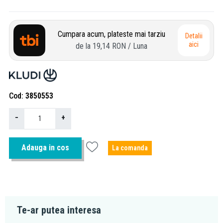
Cumpara acum, plateste mai tarziu
Detalii
aici
de la
19,14 RON
/ Luna
Cod
3850553
−
+
Adauga in cos
La comanda
Te-ar putea interesa