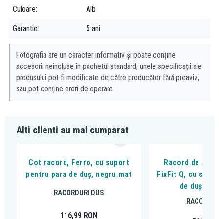
Culoare
Alb
Garantie
5 ani
Fotografia are un caracter informativ și poate conține
accesorii neincluse în pachetul standard; unele specificații ale
produsului pot fi modificate de către producător fără preaviz,
sau pot conține erori de operare
Alti clienti au mai cumparat
Cot racord, Ferro, cu suport
Racord de duș,
pentru para de duș, negru mat
FixFit Q, cu supo
de duș, ne
RACORDURI DUS
RACORDUR
116,99
RON