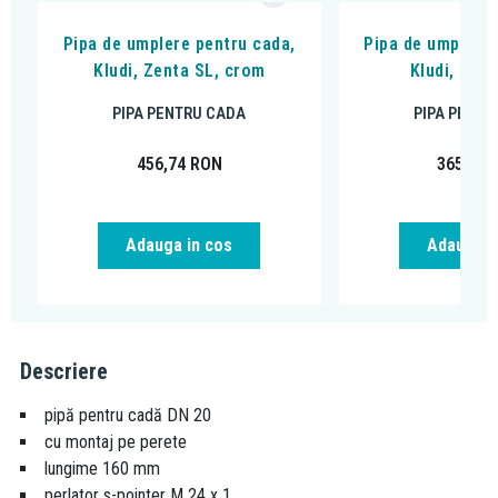
Pipa de umplere pentru cada,
Pipa de umplere 
Kludi, Zenta SL, crom
Kludi, Boz
PIPA PENTRU CADA
PIPA PENTR
456,74
RON
365,43
Adauga in cos
Adauga i
Descriere
pipă pentru cadă DN 20
cu montaj pe perete
lungime 160 mm
perlator s-pointer M 24 x 1