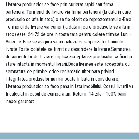
Livrarea produselor se face prin curierat rapid sau firma
partenera. Termenul de livrare via firma partenera (la data in care
produsele se afla in stoc) o sa fie oferit de reprezentantul e-Baie.
Termenul de livrare via curier (la data in care produsele se afla in
stoc) este: 24-72 de ore in toata tara pentru colete trimise Luni -
Vineri. e-Baie se asigura sa ambaleze corespunzator bunurile
livrate.Toate coletele se trimit cu deschidere la livrare.Semnarea
documentelor de Livrare implica acceptarea produsului ca fiind in
stare intacta in momentul livrarii.Daca livrarea este acceptata cu
semnatura de primire, orice reclamatie ulterioara privind
integritatea produselor nu mai poate fi luata in considerare.
Livrarea produselor se face pana in fata imobilului. Costul livrarii va
fi calculat in cosul de cumparaturi. Retur in 14 zile - 100% banii
inapoi garantat