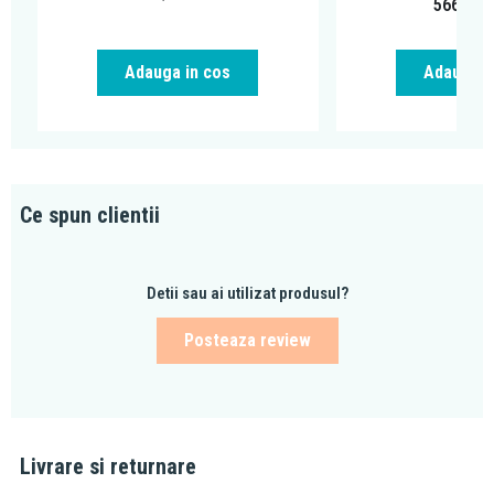
566,97
Adauga in cos
Adauga i
Ce spun clientii
Detii sau ai utilizat produsul?
Posteaza review
Livrare si returnare