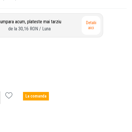
umpara acum, plateste mai tarziu
Detalii
aici
de la
30,16 RON
/ Luna
La comanda