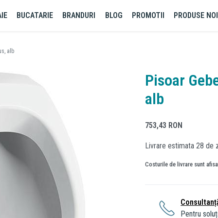
IE
BUCATARIE
BRANDURI
BLOG
PROMOTII
PRODUSE NO
us, alb
Pisoar Gebe
alb
753,43
RON
Livrare estimata 28 de z
Costurile de livrare sunt afis
Consultanț
Pentru soluți