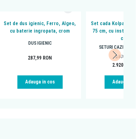
Set de dus igienic, Ferro, Algeo,
Set cada Kolpasan, T
cu baterie ingropata, crom
75 cm, cu instalatie,
cadru
DUS IGIENIC
SETURI CAZI DE BAIE
2.979,94
RON
287,99
RON
2.920,33
RO
Adauga in cos
Adauga in c