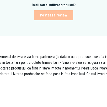
Detii sau ai utilizat produsul?
Posteaza review
rmenul de livrare via firma partenera (la data in care produsele se afla i
re in toata tara pentru colete trimise Luni - Vineri. e-Baie se asigura sa
area produsului ca fiind in stare intacta in momentul livrarii.Daca livr
derare. Livrarea produselor se face pana in fata imobilului. Costul livrarii