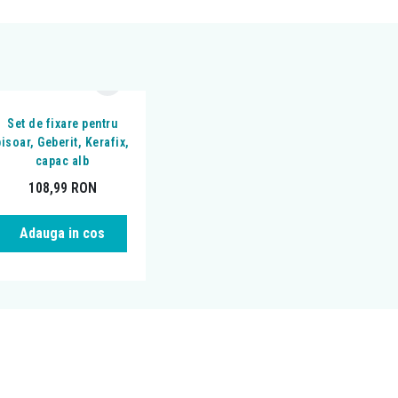
Set de fixare pentru
pisoar, Geberit, Kerafix,
capac alb
108,99
RON
Adauga in cos