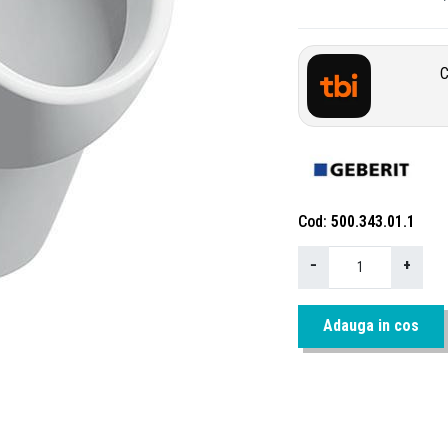
C
Cod
500.343.01.1
−
+
Adauga in cos