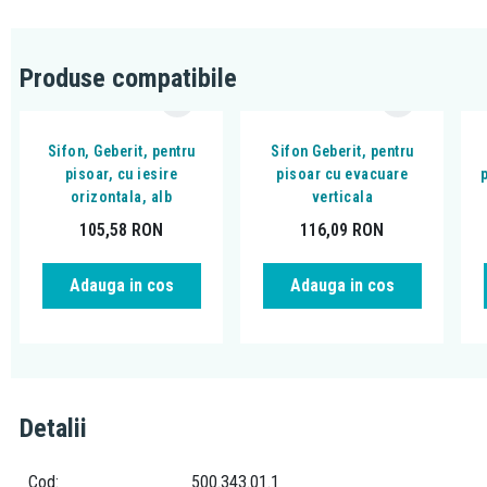
Produse compatibile
Sifon, Geberit, pentru
Sifon Geberit, pentru
pisoar, cu iesire
pisoar cu evacuare
orizontala, alb
verticala
105,58
RON
116,09
RON
Adauga in cos
Adauga in cos
Detalii
Cod
500.343.01.1