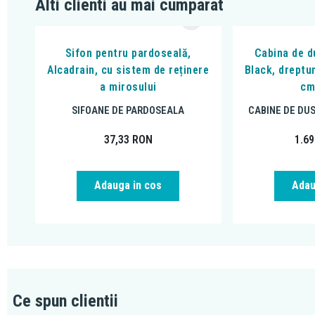
Alti clienti au mai cumparat
Sifon pentru pardoseală,
Cabina de du
Alcadrain, cu sistem de reținere
Black, dreptu
a mirosului
cm
SIFOANE DE PARDOSEALA
CABINE DE DU
37,33
RON
1.6
Adauga in cos
Adau
Ce spun clientii