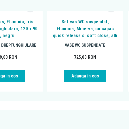
s, Fluminia, Iris
Set vas WC suspendat,
nghiulara, 120 x 90
Fluminia, Minerva, cu capac
, negru
quick release si soft close, alb
S DREPTUNGHIULARE
VASE WC SUSPENDATE
99,00
RON
725,00
RON
ga in cos
Adauga in cos