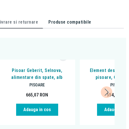
ivrare si returnare
Produse compatibile
Pisoar Geberit, Selnova,
Element despartito
alimentare din spate, alb
pisoare, Cersani
PISOARE
PISOARE
665,07
RON
554,69
RO
Adauga in cos
Adauga in c