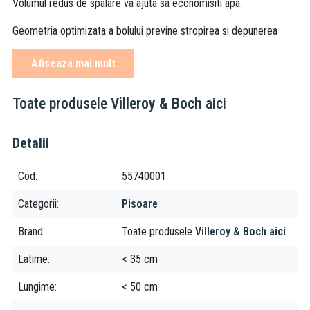
Volumul redus de spalare va ajuta sa economisiti apa.
Geometria optimizata a bolului previne stropirea si depunerea
calcarului.
Afiseaza mai mult
Datorita designului pisioarul se poate completa cu alte produse
Villeroy & Boch.
Toate produsele
Villeroy & Boch
aici
Caracteristici:
Detalii
alimentare apa ascunsa
set de fixare inclus
Cod
55740001
culoare: alb alpin
finisaj lucios
Categorii
Pisoare
dimensiunea
35.5 x 38.5 x 62 cm
volum spalare 1 l
Brand
Toate produsele
Villeroy & Boch aici
instalare fara capac
Latime
< 35 cm
previne pulverizarea pentru o igiena optima
Lungime
< 50 cm
Compatibilitate: