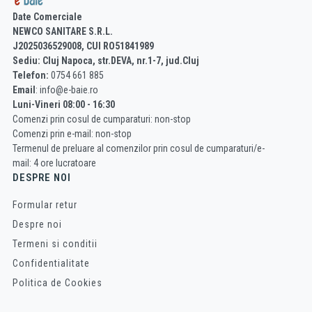
Date Comerciale
NEWCO SANITARE S.R.L.
J2025036529008, CUI RO51841989
Sediu: Cluj Napoca, str.DEVA, nr.1-7, jud.Cluj
Telefon:
0754 661 885
Email
: info@e-baie.ro
Luni-Vineri 08:00 - 16:30
Comenzi prin cosul de cumparaturi: non-stop
Comenzi prin e-mail: non-stop
Termenul de preluare al comenzilor prin cosul de cumparaturi/e-
mail: 4 ore lucratoare
DESPRE NOI
Formular retur
Despre noi
Termeni si conditii
Confidentialitate
Politica de Cookies