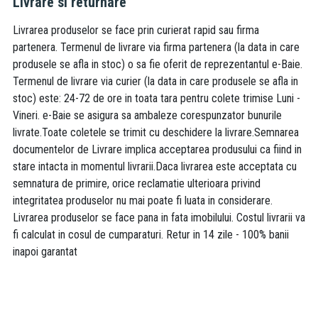
Livrare si returnare
Livrarea produselor se face prin curierat rapid sau firma
partenera. Termenul de livrare via firma partenera (la data in care
produsele se afla in stoc) o sa fie oferit de reprezentantul e-Baie.
Termenul de livrare via curier (la data in care produsele se afla in
stoc) este: 24-72 de ore in toata tara pentru colete trimise Luni -
Vineri. e-Baie se asigura sa ambaleze corespunzator bunurile
livrate.Toate coletele se trimit cu deschidere la livrare.Semnarea
documentelor de Livrare implica acceptarea produsului ca fiind in
stare intacta in momentul livrarii.Daca livrarea este acceptata cu
semnatura de primire, orice reclamatie ulterioara privind
integritatea produselor nu mai poate fi luata in considerare.
Livrarea produselor se face pana in fata imobilului. Costul livrarii va
fi calculat in cosul de cumparaturi. Retur in 14 zile - 100% banii
inapoi garantat