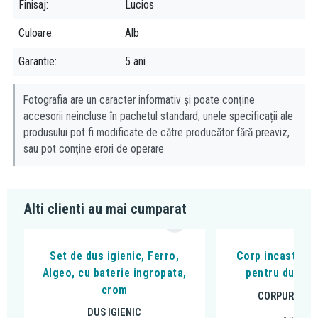
Finisaj
Lucios
rama de montaj recomandata
457.65
6
.00.1
Culoare
Alb
Garantie
5 ani
Fotografia are un caracter informativ și poate conține
accesorii neincluse în pachetul standard; unele specificații ale
produsului pot fi modificate de către producător fără preaviz,
sau pot conține erori de operare
Alti clienti au mai cumparat
Set de dus igienic, Ferro,
Corp incastrat,
Algeo, cu baterie ingropata,
pentru dusuril
crom
CORPURI INC
DUS IGIENIC