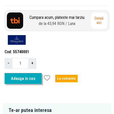
Cumpara acum, plateste mai tarziu
Detalii
aici
de la
43,94 RON
/ Luna
Cod
55740001
−
+
Adauga in cos
La comanda
Te-ar putea interesa