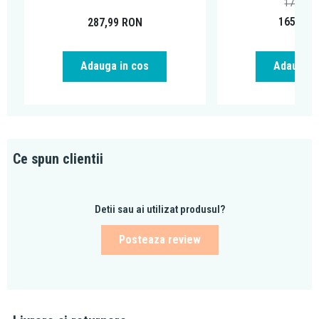
171,21
165,00
287,99
RON
Adauga in cos
Adauga i
Ce spun clientii
Detii sau ai utilizat produsul?
Posteaza review