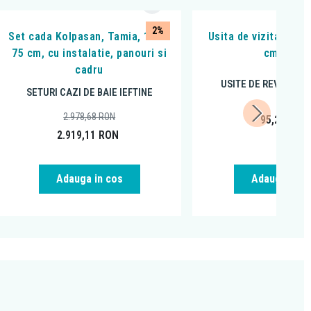
2%
Set cada Kolpasan, Tamia, 170 x
Usita de vizitare Ha
75 cm, cu instalatie, panouri si
cm, inox
cadru
USITE DE REVIZIE SI
SETURI CAZI DE BAIE IEFTINE
2.978,68
RON
95,28
RON
2.919,11
RON
Adauga in cos
Adauga in c