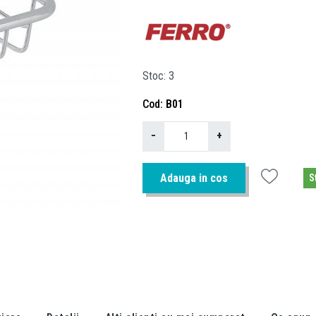
Stoc
3
Cod
B01
−
+
Adauga in cos
S