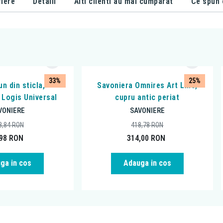
iere
Detalii
Alti clienti au mai cumparat
Ce spun c
33%
25%
n din sticla,
Savoniera Omnires Art Line,
Logis Universal
cupru antic periat
VONIERE
SAVONIERE
8,84
RON
418,78
RON
,98
RON
314,00
RON
ga in cos
Adauga in cos