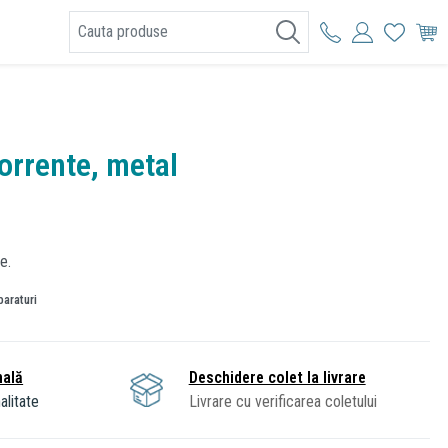
I
orrente, metal
e.
paraturi
nală
Deschidere colet la livrare
alitate
Livrare cu verificarea coletului