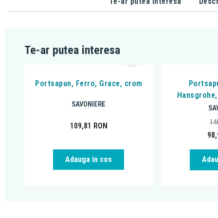
Te-ar putea interesa
Descr
Te-ar putea interesa
Portsapun, Ferro, Grace, crom
Portsapu
Hansgrohe, 
SAVONIERE
SA
14
109,81
RON
98
Adauga in cos
Adau