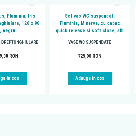
s, Fluminia, Iris
Set vas WC suspendat,
nghiulara, 120 x 90
Fluminia, Minerva, cu capac
, negru
quick release si soft close, alb
S DREPTUNGHIULARE
VASE WC SUSPENDATE
99,00
RON
725,00
RON
ga in cos
Adauga in cos