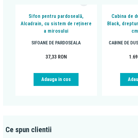
Sifon pentru pardoseală,
Cabina de du
Alcadrain, cu sistem de reținere
Black, dreptu
a mirosului
cm
SIFOANE DE PARDOSEALA
CABINE DE DU
37,33
RON
1.6
Adauga in cos
Adau
Ce spun clientii