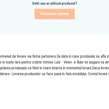
Detii sau ai utilizat produsul?
Posteaza review
rmenul de livrare via firma partenera (la data in care produsele se afla i
re in toata tara pentru colete trimise Luni - Vineri. e-Baie se asigura sa
area produsului ca fiind in stare intacta in momentul livrarii.Daca livr
derare. Livrarea produselor se face pana in fata imobilului. Costul livrarii