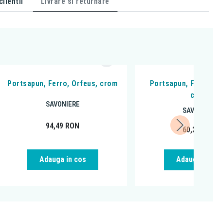
lientii
Livrare si returnare
Portsapun, Ferro, Orfeus, crom
Portsapun, Ferro, 
crom
SAVONIERE
SAVONIERE
94,49
RON
60,29
RON
Adauga in cos
Adauga in c