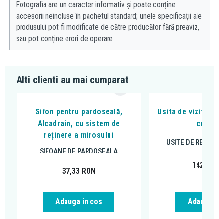
Fotografia are un caracter informativ și poate conține
accesorii neincluse în pachetul standard; unele specificații ale
produsului pot fi modificate de către producător fără preaviz,
sau pot conține erori de operare
Alti clienti au mai cumparat
Sifon pentru pardoseală,
Usita de vizitare
Alcadrain, cu sistem de
cm, in
reținere a mirosului
USITE DE REVIZIE
SIFOANE DE PARDOSEALA
142,31
37,33
RON
Adauga in cos
Adauga i