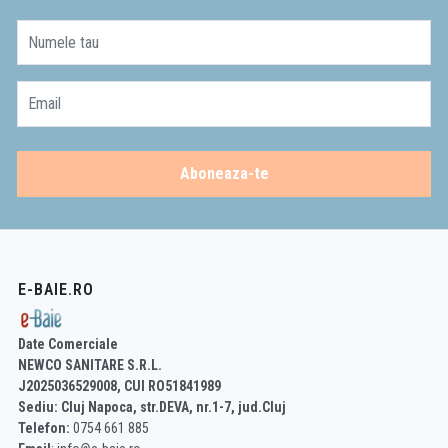
Numele tau
Email
Aboneaza-te
E-BAIE.RO
Date Comerciale
NEWCO SANITARE S.R.L.
J2025036529008, CUI RO51841989
Sediu: Cluj Napoca, str.DEVA, nr.1-7, jud.Cluj
Telefon:
0754 661 885