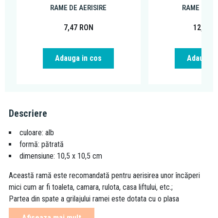
RAME DE AERISIRE
RAME DE AE
7,47
RON
12,97
R
Adauga in cos
Adauga i
Descriere
culoare: alb
formă: pătrată
dimensiune: 10,5 x 10,5 cm
Această ramă este recomandată pentru aerisirea unor încăperi
mici cum ar fi toaleta, camara, rulota, casa liftului, etc.;
Partea din spate a grilajului ramei este dotata cu o plasa
antigandaci de culoare asortata;
Afiseaza mai mult