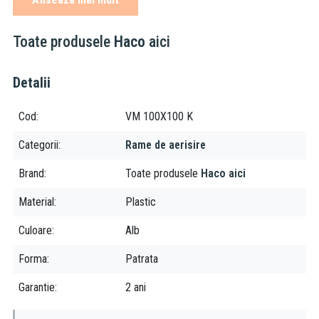
Rama de aerisire este dintr-un plastic special ASA, care în ciuda
efectului razelor ultraviolete își pastreaza culoarea albă de baza
Toate produsele
Haco
aici
și nu se îngălbenește;
Detalii
Cod
VM 100X100 K
Categorii
Rame de aerisire
Brand
Toate produsele
Haco aici
Material
Plastic
Culoare
Alb
Forma
Patrata
Garantie
2 ani