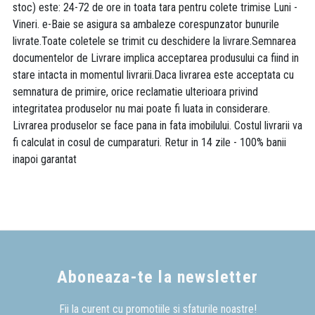
stoc) este: 24-72 de ore in toata tara pentru colete trimise Luni -
Vineri. e-Baie se asigura sa ambaleze corespunzator bunurile
livrate.Toate coletele se trimit cu deschidere la livrare.Semnarea
documentelor de Livrare implica acceptarea produsului ca fiind in
stare intacta in momentul livrarii.Daca livrarea este acceptata cu
semnatura de primire, orice reclamatie ulterioara privind
integritatea produselor nu mai poate fi luata in considerare.
Livrarea produselor se face pana in fata imobilului. Costul livrarii va
fi calculat in cosul de cumparaturi. Retur in 14 zile - 100% banii
inapoi garantat
Aboneaza-te la newsletter
Fii la curent cu promotiile si sfaturile noastre!