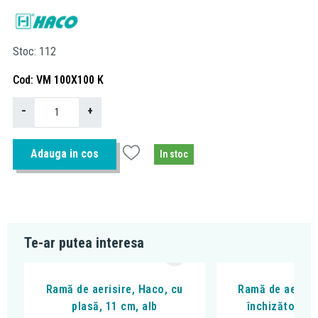
Stoc
112
Cod
VM 100X100 K
−
+
Adauga in cos
In stoc
Te-ar putea interesa
Ramă de aerisire, Haco, cu
Ramă de aerisir
plasă, 11 cm, alb
închizător, 10