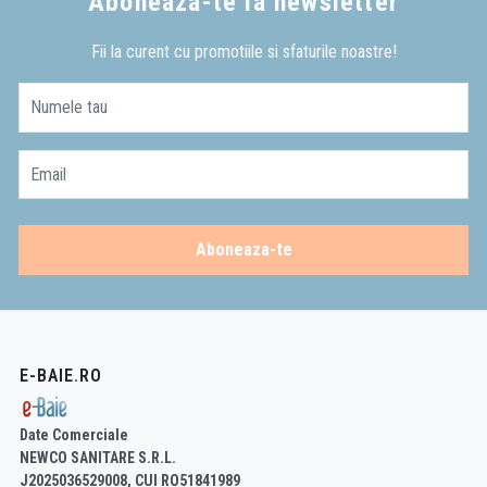
Aboneaza-te la newsletter
Fii la curent cu promotiile si sfaturile noastre!
Numele tau
Email
Aboneaza-te
E-BAIE.RO
Date Comerciale
NEWCO SANITARE S.R.L.
J2025036529008, CUI RO51841989