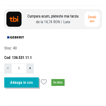
Cumpara acum, plateste mai tarziu
Detalii
aici
de la
14,74 RON
/ Luna
Stoc
40
Cod
136.531.11.1
−
+
Adauga in cos
In stoc