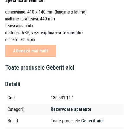
Specificatii tehnice:
dimensiune: 410 x 140 mm (lungime x latime)
inaltime fara teava: 440 mm
teava ajustabila
material: ABS,
vezi explicarea termenilor
culoare: alb alpin
silentios
Afiseaza mai mult
spalare cu doua volume de apa
izolat impotriva formarii de condens
Toate produsele
Geberit
aici
conectare la alimentarea cu apa, lateral sau spate centru
pentru montaj pe vasul wc
economie de apa de pana la 60%
Detalii
volum de apa reglabil: 6/9 litri
Cod
136.531.11.1
Lista elementelor livrate:
Categorii
Rezervoare aparente
furtun flexibil 3/8"
material de fixare
Brand
Toate produsele
Geberit aici