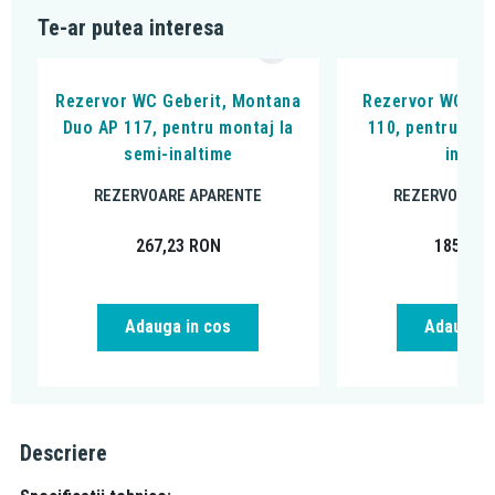
Te-ar putea interesa
Rezervor WC Geberit, Montana
Rezervor WC Geb
Duo AP 117, pentru montaj la
110, pentru mon
semi-inaltime
inalti
REZERVOARE APARENTE
REZERVOARE 
267,23
RON
185,39
Adauga in cos
Adauga i
Descriere