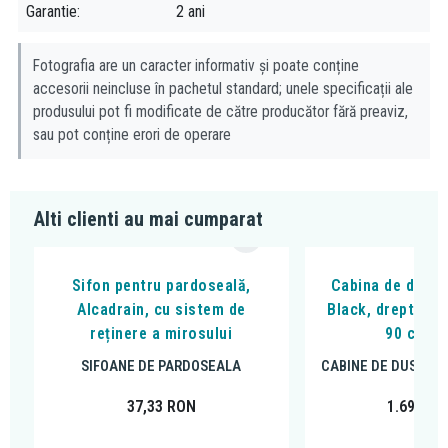
Explicarea termenilor:
Garantie
2 ani
ABS:
Materialul ABS face parte dintr-o clasa de materiale
plastice, avand la baza copolimeri Acrilonitril-Butadien-Stiren.
Fotografia are un caracter informativ și poate conține
Acest material este unul usor de prelucrat dar este foarte dur, are
accesorii neincluse în pachetul standard; unele specificații ale
produsului pot fi modificate de către producător fără preaviz,
o rezistata mare la zgarieturi, la impact sau la contactul cu alte
sau pot conține erori de operare
materiale abrazive.
Alti clienti au mai cumparat
Sifon pentru pardoseală,
Cabina de dus, F
Alcadrain, cu sistem de
Black, dreptungh
reținere a mirosului
90 cm, n
SIFOANE DE PARDOSEALA
CABINE DE DUS DR
37,33
RON
1.699,00