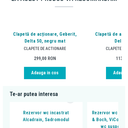
Clapetă de acționare, Geberit,
Clapetă de acți
Delta 50, negru mat
Delta0
CLAPETE DE ACTIONARE
CLAPETE DE
299,00
RON
113,9
Adauga in cos
Adauga 
Te-ar putea interesa
Rezervor wc incastrat
Rezervor wc incas
Alcadrain, Sadromodul
& Boch, ViConnec
wc suspendat