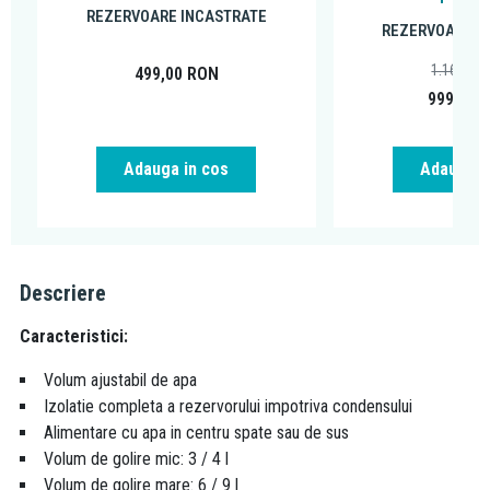
REZERVOARE INCASTRATE
REZERVOARE I
1.166,93
499,00
RON
999,00
Adauga in cos
Adauga i
Descriere
Caracteristici:
Volum ajustabil de apa
Izolatie completa a rezervorului impotriva condensului
Alimentare cu apa in centru spate sau de sus
Volum de golire mic: 3 / 4 l
Volum de golire mare: 6 / 9 l