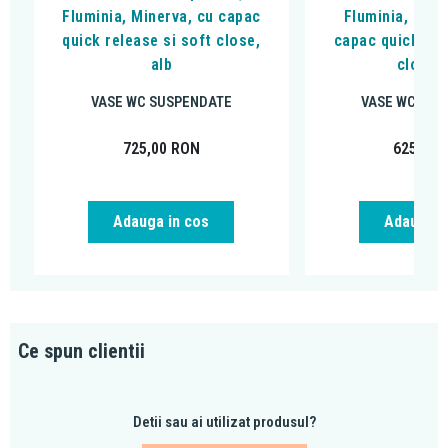
Fluminia, Minerva, cu capac
Fluminia, Clem
quick release si soft close,
capac quick rel
alb
close, 
VASE WC SUSPENDATE
VASE WC SUS
725,00
RON
625,00
Adauga in cos
Adauga i
Ce spun clientii
Detii sau ai utilizat produsul?