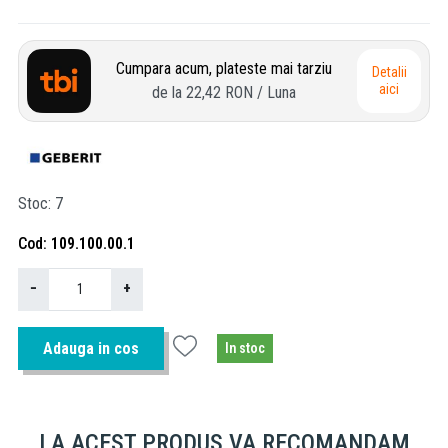
Cumpara acum, plateste mai tarziu
Detalii
aici
de la
22,42 RON
/ Luna
Stoc
7
Cod
109.100.00.1
−
+
Adauga in cos
In stoc
LA ACEST PRODUS VA RECOMANDAM