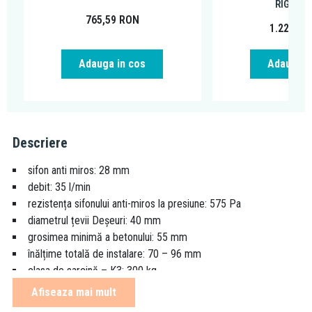
RIGOLE 
765,59
RON
1.226,19
Adauga in cos
Adauga i
Descriere
sifon anti miros: 28 mm
debit: 35 l/min
rezistența sifonului anti-miros la presiune: 575 Pa
diametrul țevii Deșeuri: 40 mm
grosimea minimă a betonului: 55 mm
înălțime totală de instalare: 70 – 96 mm
clasa de sarcină – K3: 300 kg
pentru folosire în interior
Afiseaza mai mult
pentru evacuarea apei din incinta de duș