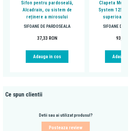
Sifon pentru pardoseală,
Clapeta Multis
Alcadrain, cu sistem de
System 125, pe
reținere a mirosului
superioara a 
SIFOANE DE PARDOSEALA
SIFOANE DE P
37,33
RON
93,92
R
Adauga in cos
Adauga i
Ce spun clientii
Detii sau ai utilizat produsul?
Posteaza review