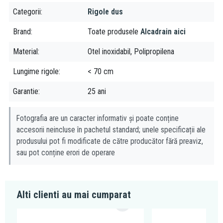
grosime 25 mm
Categorii
Rigole dus
material canal de scurgere: oțel inoxidabil de 2mm AISI 304,
DIN 1.4301, EN1253-1
Brand
Toate produsele
Alcadrain aici
material sifon – polipropilenă
Material
Otel inoxidabil, Polipropilena
Lungime rigole
< 70 cm
Garantie
25 ani
Fotografia are un caracter informativ și poate conține
accesorii neincluse în pachetul standard; unele specificații ale
produsului pot fi modificate de către producător fără preaviz,
sau pot conține erori de operare
Alti clienti au mai cumparat