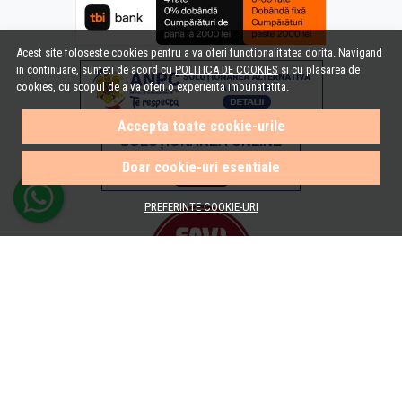
Acest site foloseste cookies pentru a va oferi functionalitatea dorita. Navigand
in continuare, sunteti de acord cu
POLITICA DE COOKIES
si cu plasarea de
cookies, cu scopul de a va oferi o experienta imbunatatita.
Accepta toate cookie-urile
Doar cookie-uri esentiale
PREFERINTE COOKIE-URI
© e-Baie.ro 2026
Magazin online creat cu MerchantPro