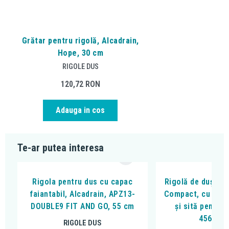
Grătar pentru rigolă, Alcadrain,
Hope, 30 cm
RIGOLE DUS
120,72
RON
Adauga in cos
Te-ar putea interesa
Rigola pentru dus cu capac
Rigolă de duș, Ke
faiantabil, Alcadrain, APZ13-
Compact, cu clap
DOUBLE9 FIT AND GO, 55 cm
și sită pentru 
45600.
RIGOLE DUS