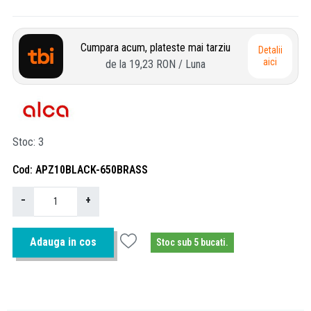
Cumpara acum, plateste mai tarziu
Detalii
aici
de la
19,23 RON
/ Luna
Stoc
3
Cod
APZ10BLACK-650BRASS
−
+
Adauga in cos
Stoc sub 5 bucati.