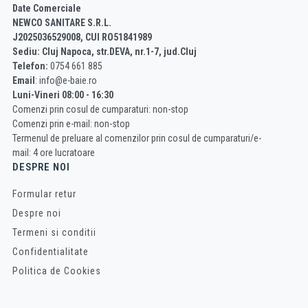
Date Comerciale
NEWCO SANITARE S.R.L.
J2025036529008, CUI RO51841989
Sediu: Cluj Napoca, str.DEVA, nr.1-7, jud.Cluj
Telefon:
0754 661 885
Email
: info@e-baie.ro
Luni-Vineri 08:00 - 16:30
Comenzi prin cosul de cumparaturi: non-stop
Comenzi prin e-mail: non-stop
Termenul de preluare al comenzilor prin cosul de cumparaturi/e-
mail: 4 ore lucratoare
DESPRE NOI
Formular retur
Despre noi
Termeni si conditii
Confidentialitate
Politica de Cookies