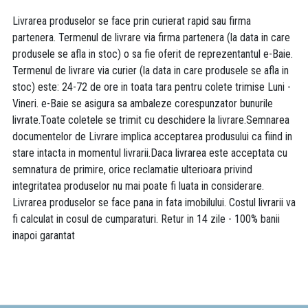
Livrarea produselor se face prin curierat rapid sau firma
partenera. Termenul de livrare via firma partenera (la data in care
produsele se afla in stoc) o sa fie oferit de reprezentantul e-Baie.
Termenul de livrare via curier (la data in care produsele se afla in
stoc) este: 24-72 de ore in toata tara pentru colete trimise Luni -
Vineri. e-Baie se asigura sa ambaleze corespunzator bunurile
livrate.Toate coletele se trimit cu deschidere la livrare.Semnarea
documentelor de Livrare implica acceptarea produsului ca fiind in
stare intacta in momentul livrarii.Daca livrarea este acceptata cu
semnatura de primire, orice reclamatie ulterioara privind
integritatea produselor nu mai poate fi luata in considerare.
Livrarea produselor se face pana in fata imobilului. Costul livrarii va
fi calculat in cosul de cumparaturi. Retur in 14 zile - 100% banii
inapoi garantat