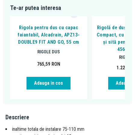
Te-ar putea interesa
Rigola pentru dus cu capac
Rigolă de duș, Ke
faiantabil, Alcadrain, APZ13-
Compact, cu clap
DOUBLE9 FIT AND GO, 55 cm
și sită pentru 
45600.
RIGOLE DUS
RIGOLE 
765,59
RON
1.226,19
Adauga in cos
Adauga i
Descriere
inaltime totala de instalare 75-110 mm