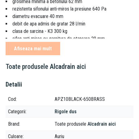
grosimea minima a betonului 62 mm
rezistenta sifonului anti-miros la presiune 640 Pa
diametru evacuare 40 mm
debit de apa admis de gratar 28 l/min
clasa de sarcina - K3 300 kg
sifon anti miros cu garnitura de etansare 29 mm
Afiseaza mai mult
Aplicabilitate:
acces pentru scaune cu rotile
Toate produsele
Alcadrain
aici
pentru folosire in interior
pentru evacuarea apei din incinta de dus
Detalii
pentru instalarea in spatii deschise sau langa peretele zonei de
dus
Cod
APZ10BLACK-650BRASS
Caracteristici:
Categorii
Rigole dus
sunt fabricate din plastic extrem de rezistent la inghet si la
Brand
Toate produsele
Alcadrain aici
chimicale
inaltimea de instalare de la 62 mm
Culoare
Auriu