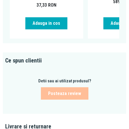
589,00
37,33
RON
sunt durabile, raspund nevoilor clientilor si contribuie la cresterea
calitatii vietii.
Adauga in cos
Adauga i
Ce spun clientii
Detii sau ai utilizat produsul?
Posteaza review
Livrare si returnare