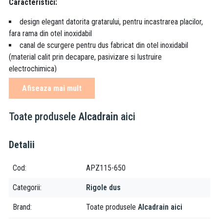
Caracteristici:
design elegant datorita gratarului, pentru incastrarea placilor,
fara rama din otel inoxidabil
canal de scurgere pentru dus fabricat din otel inoxidabil
(material calit prin decapare, pasivizare si lustruire
electrochimica)
inaltimea de instalare de la 70 mm
Afiseaza mai mult
inaltime reglabila
sifonul este fixat de baza - 100% impermeabil
Toate produsele
Alcadrain
aici
banda adeziva pentru hidroizolare de calitate
sifonul se poate curata perfect, pana la teava de evacuare
gulerul si sifonul sunt protejate cu folie, iar fanta canalului e
Detalii
protejata de o insertie de polistiren
debitul mare este posibil datorita sifonului dublu
Cod
APZ115-650
grosime 25 mm
material corp canal de scurgere: otel inoxidabil de 2 mm, DIN
Categorii
Rigole dus
304
Brand
Toate produsele
Alcadrain aici
material sifon - polipropilena