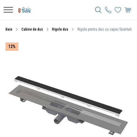
Baie
Cabine de dus
Rigole dus
Rigola pentru dus cu capac faiantabil
12%