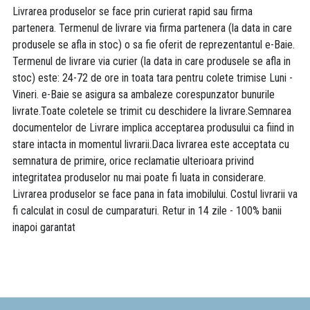
Livrarea produselor se face prin curierat rapid sau firma
partenera. Termenul de livrare via firma partenera (la data in care
produsele se afla in stoc) o sa fie oferit de reprezentantul e-Baie.
Termenul de livrare via curier (la data in care produsele se afla in
stoc) este: 24-72 de ore in toata tara pentru colete trimise Luni -
Vineri. e-Baie se asigura sa ambaleze corespunzator bunurile
livrate.Toate coletele se trimit cu deschidere la livrare.Semnarea
documentelor de Livrare implica acceptarea produsului ca fiind in
stare intacta in momentul livrarii.Daca livrarea este acceptata cu
semnatura de primire, orice reclamatie ulterioara privind
integritatea produselor nu mai poate fi luata in considerare.
Livrarea produselor se face pana in fata imobilului. Costul livrarii va
fi calculat in cosul de cumparaturi. Retur in 14 zile - 100% banii
inapoi garantat