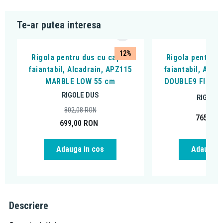
Te-ar putea interesa
12%
Rigola pentru dus cu capac
Rigola pentru d
faiantabil, Alcadrain, APZ115
faiantabil, Alca
MARBLE LOW 55 cm
DOUBLE9 FIT AN
RIGOLE DUS
RIGOLE 
802,08
RON
765,59
699,00
RON
Adauga in cos
Adauga i
Descriere