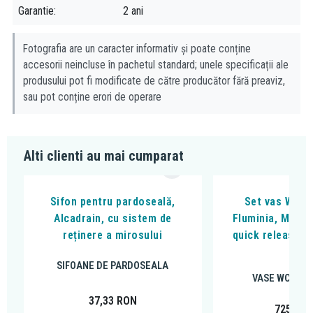
dimensiuni - 720x205x160 mm
Garantie
2 ani
greutate - 4,6007 kg
sifon antimiros cu garnitura de etansare 28 mm
Fotografia are un caracter informativ și poate conține
debit de apa admis de gratar 35 l/min
accesorii neincluse în pachetul standard; unele specificații ale
rezistenta sifonului antimiros la presiune 575 Pa
produsului pot fi modificate de către producător fără preaviz,
diametru evacuare 40 mm
sau pot conține erori de operare
grosimea minima a betonului 70 mm
inaltime totala de instalare 70 - 97 mm
clasa de sarcina - K3 300 kg
Alti clienti au mai cumparat
Aplicatie:
pentru folosire in interior
Sifon pentru pardoseală,
Set vas WC s
pentru evacuarea apei din incinta de dus
Alcadrain, cu sistem de
Fluminia, Miner
pentru instalarea in spatii deschise sau langa peretele zonei de
reținere a mirosului
quick release si
dus
alb
pentru utilizarea diferitelor tipuri de pardoseli
SIFOANE DE PARDOSEALA
acces pentru scaune cu rotile
VASE WC SUS
pentru spatii cu adancime limitata a pardoselii
37,33
RON
725,00