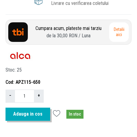
Livrare cu verificarea coletului
Cumpara acum, plateste mai tarziu
Detalii
aici
de la
30,00 RON
/ Luna
Stoc
25
Cod
APZ115-650
−
+
Adauga in cos
In stoc