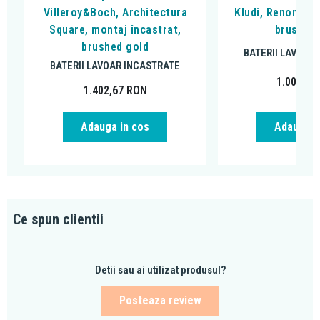
Villeroy&Boch, Architectura
Kludi, Renon 240,
Square, montaj încastrat,
brushed 
brushed gold
BATERII LAVOAR
BATERII LAVOAR INCASTRATE
1.007,05
1.402,67
RON
Adauga in cos
Adauga i
Ce spun clientii
Detii sau ai utilizat produsul?
Posteaza review