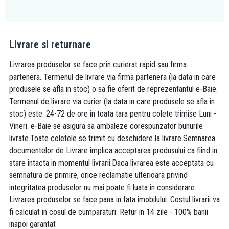
Livrare si returnare
Livrarea produselor se face prin curierat rapid sau firma
partenera. Termenul de livrare via firma partenera (la data in care
produsele se afla in stoc) o sa fie oferit de reprezentantul e-Baie.
Termenul de livrare via curier (la data in care produsele se afla in
stoc) este: 24-72 de ore in toata tara pentru colete trimise Luni -
Vineri. e-Baie se asigura sa ambaleze corespunzator bunurile
livrate.Toate coletele se trimit cu deschidere la livrare.Semnarea
documentelor de Livrare implica acceptarea produsului ca fiind in
stare intacta in momentul livrarii.Daca livrarea este acceptata cu
semnatura de primire, orice reclamatie ulterioara privind
integritatea produselor nu mai poate fi luata in considerare.
Livrarea produselor se face pana in fata imobilului. Costul livrarii va
fi calculat in cosul de cumparaturi. Retur in 14 zile - 100% banii
inapoi garantat