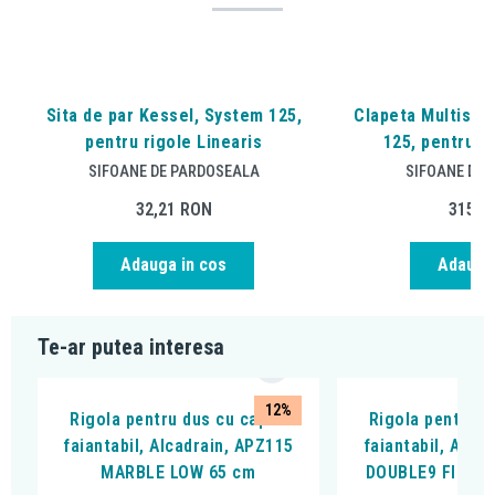
Sita de par Kessel, System 125,
Clapeta Multisto
pentru rigole Linearis
125, pentru ri
SIFOANE DE PARDOSEALA
SIFOANE DE 
32,21
RON
315,6
Adauga in cos
Adauga 
Te-ar putea interesa
12%
Rigola pentru dus cu capac
Rigola pentru d
faiantabil, Alcadrain, APZ115
faiantabil, Alca
MARBLE LOW 65 cm
DOUBLE9 FIT AN