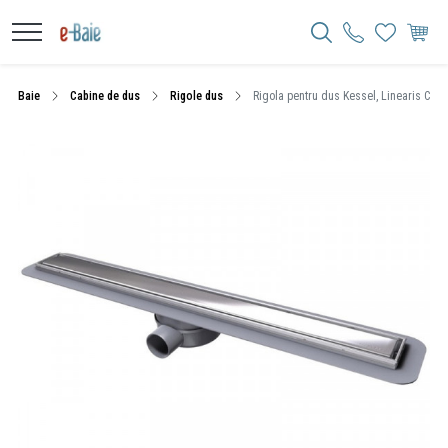
Baie
Cabine de dus
Rigole dus
Rigola pentru dus Kessel, Linearis Compa