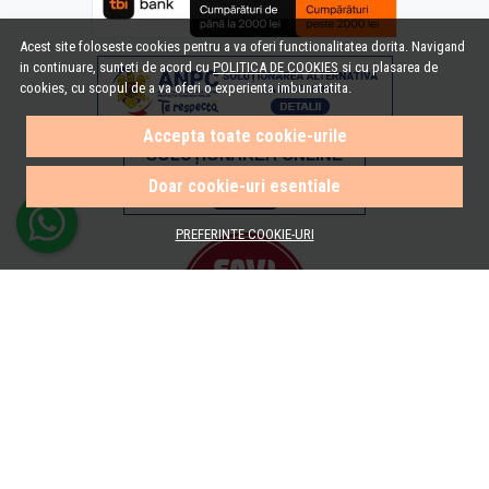
Acest site foloseste cookies pentru a va oferi functionalitatea dorita. Navigand
in continuare, sunteti de acord cu
POLITICA DE COOKIES
si cu plasarea de
cookies, cu scopul de a va oferi o experienta imbunatatita.
Accepta toate cookie-urile
Doar cookie-uri esentiale
PREFERINTE COOKIE-URI
© e-Baie.ro 2026
Magazin online creat cu MerchantPro