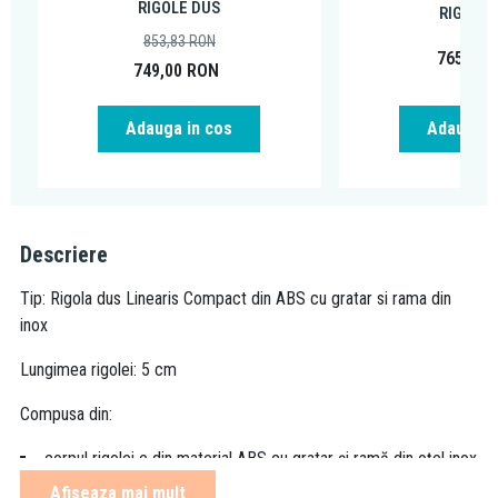
RIGOLE DUS
RIGOLE 
853,83
RON
765,59
749,00
RON
Adauga in cos
Adauga i
Descriere
Tip: Rigola dus Linearis Compact din ABS cu gratar si rama din
inox
Lungimea rigolei: 5 cm
Compusa din:
corpul rigolei e din material ABS cu gratar şi ramă din oţel inox
membrana de hidroizolatie
Afiseaza mai mult