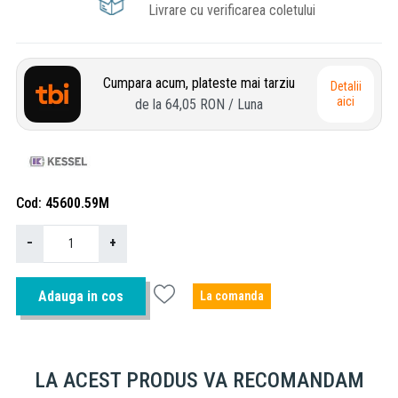
Livrare cu verificarea coletului
Cumpara acum, plateste mai tarziu
Detalii
aici
de la
64,05 RON
/ Luna
Cod
45600.59M
−
+
Adauga in cos
La comanda
LA ACEST PRODUS VA RECOMANDAM