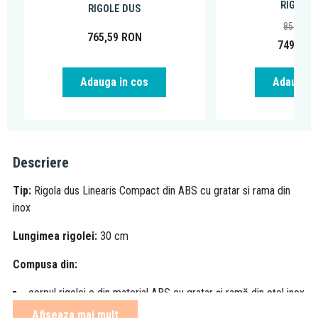
RIGOLE 
RIGOLE DUS
853,83
765,59
RON
749,00
Adauga in cos
Adauga i
Descriere
Tip:
Rigola dus Linearis Compact din ABS cu gratar si rama din
inox
Lungimea rigolei:
30 cm
Compusa din:
corpul rigolei e din material ABS cu gratar şi ramă din oţel inox
membrana de hidroizolatie
Afiseaza mai mult