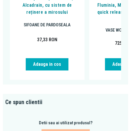
Alcadrain, cu sistem de
Fluminia, Miner
reținere a mirosului
quick release si
alb
SIFOANE DE PARDOSEALA
VASE WC SUS
37,33
RON
725,00
Adauga in cos
Adauga i
Ce spun clientii
Detii sau ai utilizat produsul?