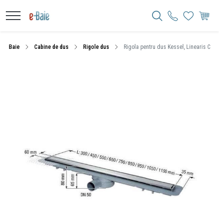
Baie
Cabine de dus
Rigole dus
Rigola pentru dus Kessel, Linearis Compa