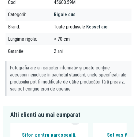
Cod
45600.59M
Categorii
Rigole dus
Brand
Toate produsele
Kessel aici
Lungime rigole
< 70 cm
Garantie
2 ani
Fotografia are un caracter informativ și poate conține
accesorii neincluse în pachetul standard; unele specificații ale
produsului pot fi modificate de către producător fără preaviz,
sau pot conține erori de operare
Alti clienti au mai cumparat
Sifon pentru pardoseală,
Set vas WC s