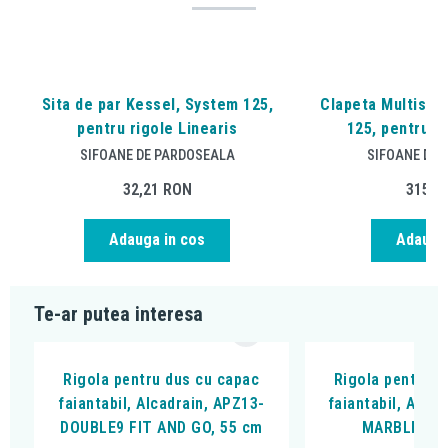
Sita de par Kessel, System 125,
Clapeta Multisto
pentru rigole Linearis
125, pentru ri
SIFOANE DE PARDOSEALA
SIFOANE DE 
32,21
RON
315,6
Adauga in cos
Adauga 
Te-ar putea interesa
Rigola pentru dus cu capac
Rigola pentru d
faiantabil, Alcadrain, APZ13-
faiantabil, Alca
DOUBLE9 FIT AND GO, 55 cm
MARBLE LO