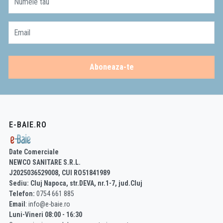
Numele tau
Email
Aboneaza-te
E-BAIE.RO
Date Comerciale
NEWCO SANITARE S.R.L.
J2025036529008, CUI RO51841989
Sediu: Cluj Napoca, str.DEVA, nr.1-7, jud.Cluj
Telefon:
0754 661 885
Email
: info@e-baie.ro
Luni-Vineri 08:00 - 16:30