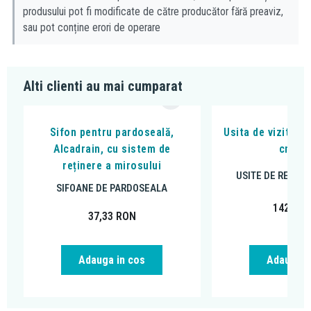
produsului pot fi modificate de către producător fără preaviz,
sau pot conține erori de operare
Alti clienti au mai cumparat
Sifon pentru pardoseală,
Usita de vizitare
Alcadrain, cu sistem de
cm, in
reținere a mirosului
USITE DE REVIZIE
SIFOANE DE PARDOSEALA
142,42
37,33
RON
Adauga in cos
Adauga i