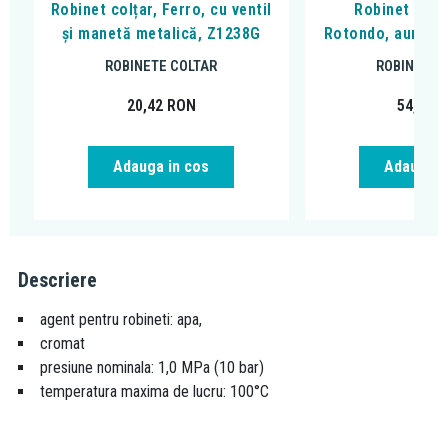
Robinet colțar, Ferro, cu ventil
Robinet colța
și manetă metalică, Z1238G
Rotondo, auriu l
ROBINETE COLTAR
ROBINETE 
20,42
RON
54,90
R
Adauga in cos
Adauga i
Descriere
agent pentru robineti: apa,
cromat
presiune nominala: 1,0 MPa (10 bar)
temperatura maxima de lucru: 100°C