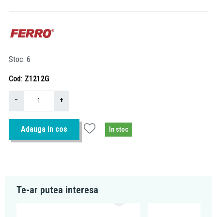
Stoc
6
Cod
Z1212G
−
+
Adauga in cos
In stoc
Te-ar putea interesa