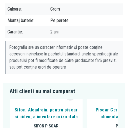
Culoare
Crom
Montaj baterie
Pe perete
Garantie
2 ani
Fotografia are un caracter informativ și poate conține
accesorii neincluse în pachetul standard; unele specificații ale
produsului pot fi modificate de către producător fără preaviz,
sau pot conține erori de operare
Alti clienti au mai cumparat
Sifon, Alcadrain, pentru pisoar
Pisoar Cersanit
si bideu, alimentare orizontala
alimentare de
SIFON PISOAR
PISOA