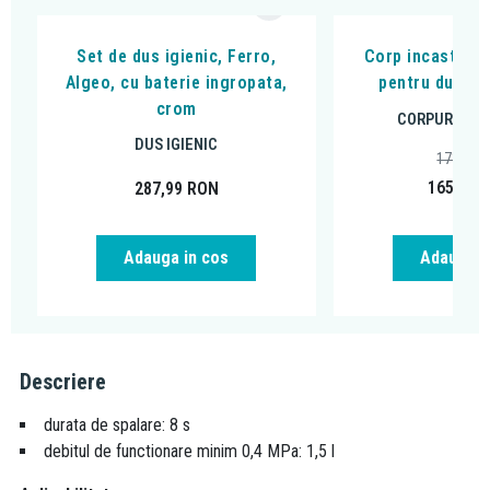
Set de dus igienic, Ferro,
Corp incastrat,
Algeo, cu baterie ingropata,
pentru dusuril
crom
CORPURI INC
DUS IGIENIC
171,40
165,00
287,99
RON
Adauga in cos
Adauga i
Descriere
durata de spalare: 8 s
debitul de functionare minim 0,4 MPa: 1,5 l