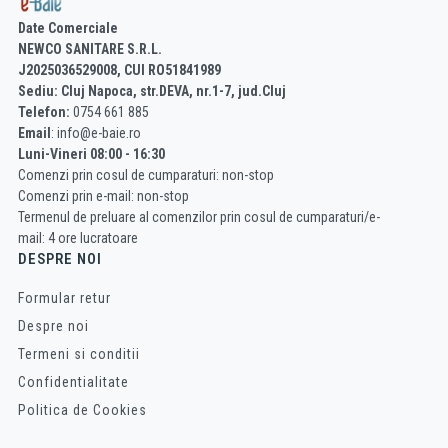
Date Comerciale
NEWCO SANITARE S.R.L.
J2025036529008, CUI RO51841989
Sediu: Cluj Napoca, str.DEVA, nr.1-7, jud.Cluj
Telefon:
0754 661 885
Email
: info@e-baie.ro
Luni-Vineri 08:00 - 16:30
Comenzi prin cosul de cumparaturi: non-stop
Comenzi prin e-mail: non-stop
Termenul de preluare al comenzilor prin cosul de cumparaturi/e-
mail: 4 ore lucratoare
DESPRE NOI
Formular retur
Despre noi
Termeni si conditii
Confidentialitate
Politica de Cookies