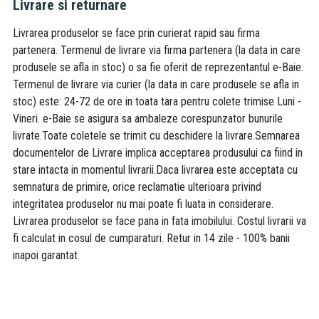
Livrare si returnare
Livrarea produselor se face prin curierat rapid sau firma
partenera. Termenul de livrare via firma partenera (la data in care
produsele se afla in stoc) o sa fie oferit de reprezentantul e-Baie.
Termenul de livrare via curier (la data in care produsele se afla in
stoc) este: 24-72 de ore in toata tara pentru colete trimise Luni -
Vineri. e-Baie se asigura sa ambaleze corespunzator bunurile
livrate.Toate coletele se trimit cu deschidere la livrare.Semnarea
documentelor de Livrare implica acceptarea produsului ca fiind in
stare intacta in momentul livrarii.Daca livrarea este acceptata cu
semnatura de primire, orice reclamatie ulterioara privind
integritatea produselor nu mai poate fi luata in considerare.
Livrarea produselor se face pana in fata imobilului. Costul livrarii va
fi calculat in cosul de cumparaturi. Retur in 14 zile - 100% banii
inapoi garantat