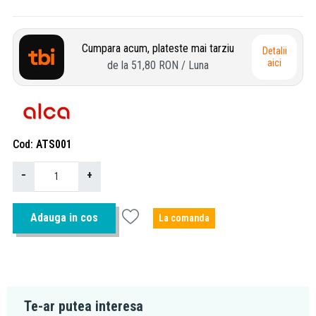
Cumpara acum, plateste mai tarziu
Detalii
aici
de la
51,80 RON
/ Luna
Cod
ATS001
−
+
Adauga in cos
La comanda
Te-ar putea interesa