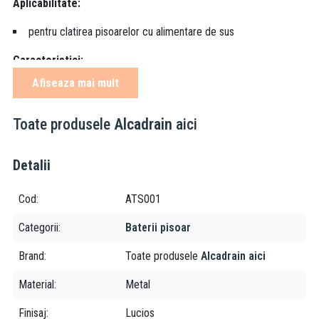
Aplicabilitate:
pentru clatirea pisoarelor cu alimentare de sus
Caracteristici:
Afiseaza mai mult
set complet pentru racordarea la pisoar
material: metal
Toate produsele
Alcadrain
aici
culoare: crom
mecanism dublu de clatire
kit de etansare
Detalii
tevi pentru racordare la pisoar
ornament metalic 2 buc
Cod
ATS001
Categorii
Baterii pisoar
Brand
Toate produsele
Alcadrain aici
Material
Metal
Finisaj
Lucios