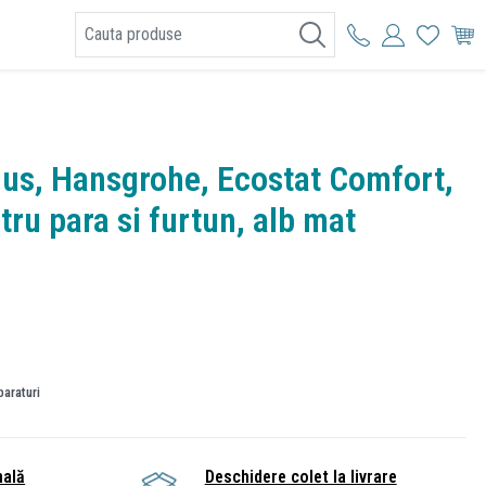
I
 dus, Hansgrohe, Ecostat Comfort,
tru para si furtun, alb mat
paraturi
nală
Deschidere colet la livrare