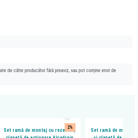
cate de către producător fără preaviz, sau pot conține erori de
2%
Set ramă de montaj cu rezervor,
Set ramă de montaj c
clapetă de acționare Alcadrain
și clapetă de acțio