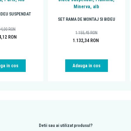
Minerva, alb
BIDEU SUSPENDAT
SET RAMA DE MONTAJ SI BIDEU
94,00
RON
1.155,45
RON
4,12
RON
1.132,34
RON
ga in cos
Adauga in cos
Detii sau ai utilizat produsul?