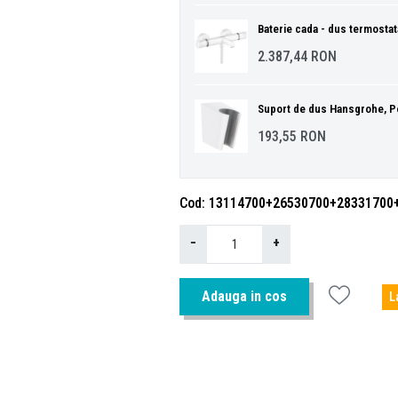
Baterie cada - dus termostat
2.387,44
RON
Suport de dus Hansgrohe, Po
193,55
RON
Cod
13114700+26530700+28331700
−
+
Adauga in cos
L