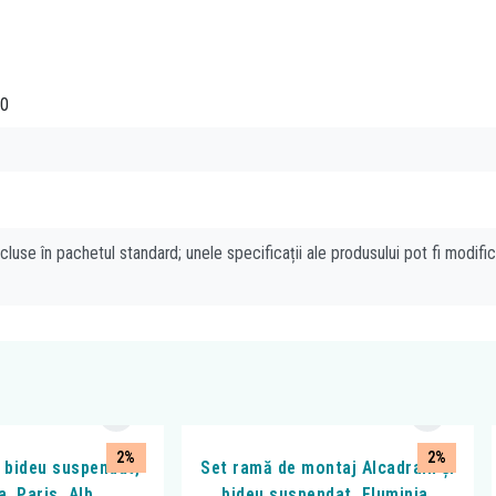
0
cluse în pachetul standard; unele specificații ale produsului pot fi modifi
2%
2%
i bideu suspendat,
Set ramă de montaj Alcadrain și
a, Paris, Alb
bideu suspendat, Fluminia,