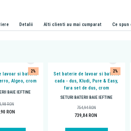
iere
Detalii
Alti clienti au mai cumparat
Ce spun c
2%
2%
e lavoar si baterie
Set baterie de lavoar si baterie
Ferro, Algeo, crom
cada - dus, Kludi, Pure & Easy,
fara set de dus, crom
RII BAIE IEFTINE
SETURI BATERII BAIE IEFTINE
3,98
RON
754,94
RON
,90
RON
739,84
RON