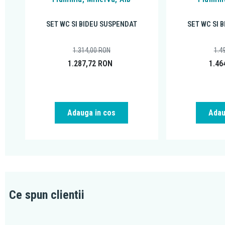
SET WC SI BIDEU SUSPENDAT
SET WC SI 
1.314,00
RON
1.4
1.287,72
RON
1.46
Adauga in cos
Adau
Ce spun clientii