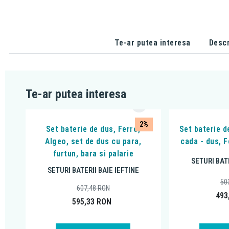
Te-ar putea interesa
Descr
Te-ar putea interesa
2%
Set baterie de dus, Ferro,
Set baterie d
Algeo, set de dus cu para,
cada - dus, 
furtun, bara si palarie
SETURI BATE
SETURI BATERII BAIE IEFTINE
50
607,48
RON
493
595,33
RON