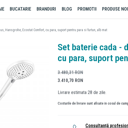
IE
BUCATARIE
BRANDURI
BLOG
PROMOTII
PRODUSE NO
dus, Hansgrohe, Ecostat Comfort, cu para, suport pentru para si furtun, alb mat
Set baterie cada -
cu para, suport pen
3.480,31
RON
3.410,70
RON
Livrare estimata 28 de zile.
Costurile de livrare sunt afisate in cosul de cum
Consultanță profesio