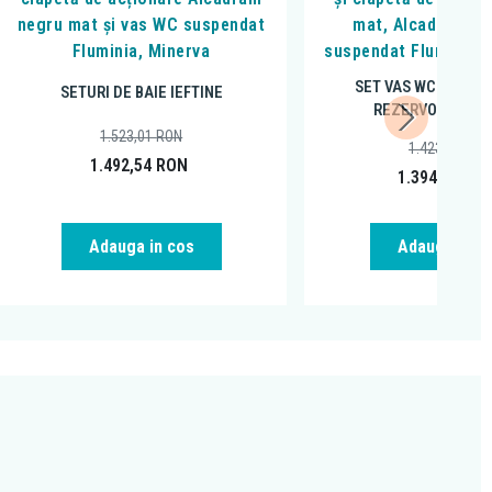
negru mat și vas WC suspendat
mat, Alcadrain și
Fluminia, Minerva
suspendat Fluminia, 
SET VAS WC SUSPE
SETURI DE BAIE IEFTINE
REZERVOR INCA
1.523,01
RON
1.423,01
RON
1.492,54
RON
1.394,54
RO
Adauga in cos
Adauga in c