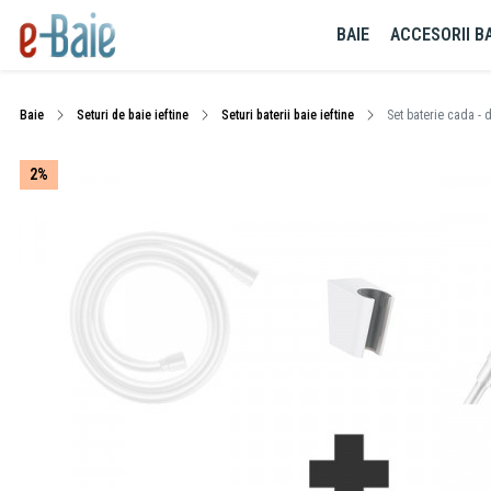
BAIE
ACCESORII BA
Baie
Seturi de baie ieftine
Seturi baterii baie ieftine
Set baterie cada - 
2%