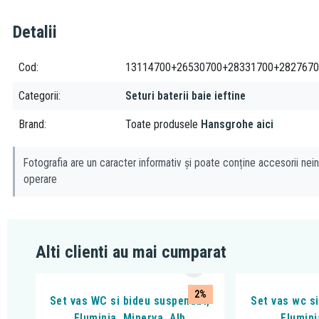
Detalii
Cod
13114700+26530700+28331700+2827670
Categorii
Seturi baterii baie ieftine
Brand
Toate produsele
Hansgrohe aici
Fotografia are un caracter informativ și poate conține accesorii nein
operare
Alti clienti au mai cumparat
2%
Set vas WC si bideu suspendat,
Set vas wc s
Fluminia, Minerva, Alb
Flumini