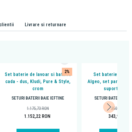
lientii
Livrare si returnare
2%
Set baterie de lavoar si baterie
Set baterie de dus
cada - dus, Kludi, Pure & Style,
Algeo, set para de d
crom
suport si fur
SETURI BATERII BAIE IEFTINE
SETURI BATERII BAIE
1.175,73
RON
350,98
RON
1.152,22
RON
343,96
RON