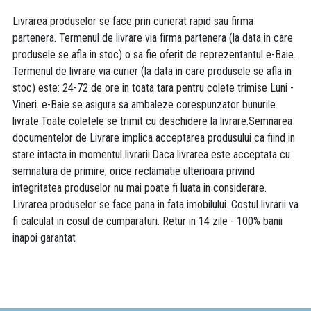
Livrarea produselor se face prin curierat rapid sau firma
partenera. Termenul de livrare via firma partenera (la data in care
produsele se afla in stoc) o sa fie oferit de reprezentantul e-Baie.
Termenul de livrare via curier (la data in care produsele se afla in
stoc) este: 24-72 de ore in toata tara pentru colete trimise Luni -
Vineri. e-Baie se asigura sa ambaleze corespunzator bunurile
livrate.Toate coletele se trimit cu deschidere la livrare.Semnarea
documentelor de Livrare implica acceptarea produsului ca fiind in
stare intacta in momentul livrarii.Daca livrarea este acceptata cu
semnatura de primire, orice reclamatie ulterioara privind
integritatea produselor nu mai poate fi luata in considerare.
Livrarea produselor se face pana in fata imobilului. Costul livrarii va
fi calculat in cosul de cumparaturi. Retur in 14 zile - 100% banii
inapoi garantat