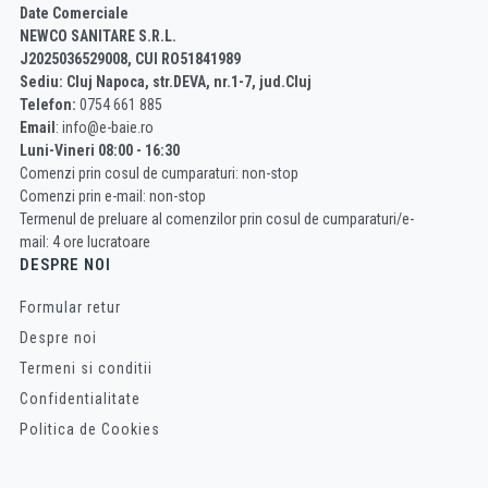
Date Comerciale
NEWCO SANITARE S.R.L.
J2025036529008, CUI RO51841989
Sediu: Cluj Napoca, str.DEVA, nr.1-7, jud.Cluj
Telefon:
0754 661 885
Email
: info@e-baie.ro
Luni-Vineri 08:00 - 16:30
Comenzi prin cosul de cumparaturi: non-stop
Comenzi prin e-mail: non-stop
Termenul de preluare al comenzilor prin cosul de cumparaturi/e-
mail: 4 ore lucratoare
DESPRE NOI
Formular retur
Despre noi
Termeni si conditii
Confidentialitate
Politica de Cookies