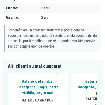
Culoare
Negru
Garantie
2 ani
Fotografia are un caracter informativ și poate conține
accesorii neincluse în pachetul standard; unele specificații ale
produsului pot fi modificate de către producător fără preaviz,
sau pot conține erori de operare
Alti clienti au mai cumparat
Baterie cada - dus,
Baterie cad
Hansgrohe, Logis, parte
Hansgrohe, DuoT
vizibila, negru mat
peria
BATERIE CAB
BATERIE CABINA DUS