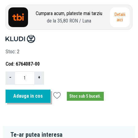
Cumpara acum, plateste mai tarziu
Detalii
aici
de la
35,80 RON
/ Luna
Stoc
2
Cod
6764087-00
−
+
Adauga in cos
Stoc sub 5 bucati.
Te-ar putea interesa