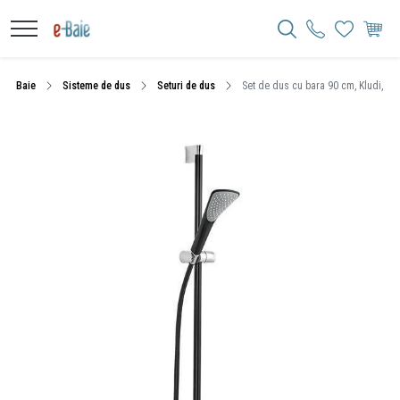
Baie
Sisteme de dus
Seturi de dus
Set de dus cu bara 90 cm, Kludi, Fi