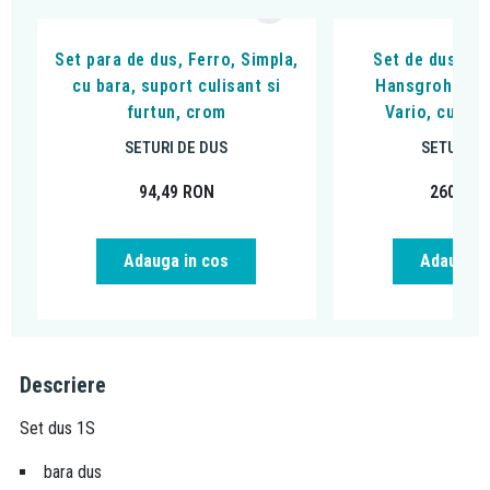
Set para de dus, Ferro, Simpla,
Set de dus cu 
cu bara, suport culisant si
Hansgrohe, Ve
furtun, crom
Vario, cu fur
SETURI DE DUS
SETURI D
94,49
RON
260,71
Adauga in cos
Adauga i
Descriere
Set dus 1S
bara dus