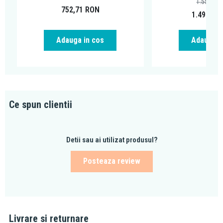
1.554,45
752,71
RON
1.498,95
Adauga in cos
Adauga i
Ce spun clientii
Detii sau ai utilizat produsul?
Posteaza review
Livrare si returnare