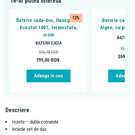
Te-ar putea interesa
12%
Baterie cada-dus, Hansgrohe,
Baterie cada - 
Ecostat 1001, termostata,
Algeo, cu pipa 
crom
BATERII 
BATERII CADA
359,99
908,48
RON
269,00
799,00
RON
Adauga in cos
Adauga i
Descriere
rozete – dubla comanda
include set de dus