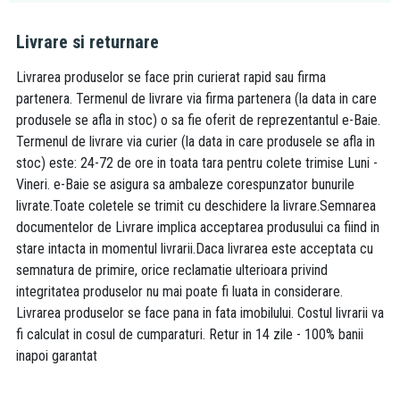
Livrare si returnare
Livrarea produselor se face prin curierat rapid sau firma
partenera. Termenul de livrare via firma partenera (la data in care
produsele se afla in stoc) o sa fie oferit de reprezentantul e-Baie.
Termenul de livrare via curier (la data in care produsele se afla in
stoc) este: 24-72 de ore in toata tara pentru colete trimise Luni -
Vineri. e-Baie se asigura sa ambaleze corespunzator bunurile
livrate.Toate coletele se trimit cu deschidere la livrare.Semnarea
documentelor de Livrare implica acceptarea produsului ca fiind in
stare intacta in momentul livrarii.Daca livrarea este acceptata cu
semnatura de primire, orice reclamatie ulterioara privind
integritatea produselor nu mai poate fi luata in considerare.
Livrarea produselor se face pana in fata imobilului. Costul livrarii va
fi calculat in cosul de cumparaturi. Retur in 14 zile - 100% banii
inapoi garantat