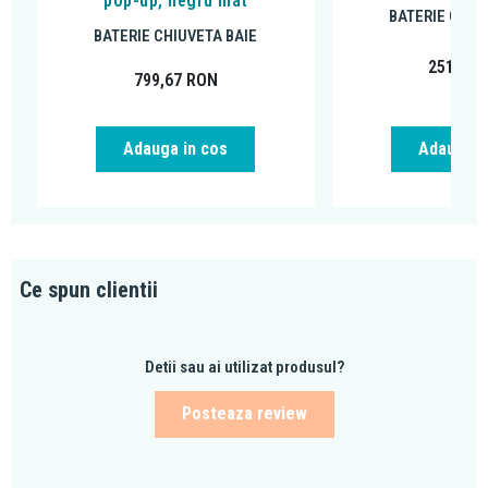
pop-up, negru mat
BATERIE CHIU
BATERIE CHIUVETA BAIE
251,99
799,67
RON
Adauga in cos
Adauga i
Ce spun clientii
Detii sau ai utilizat produsul?
Posteaza review