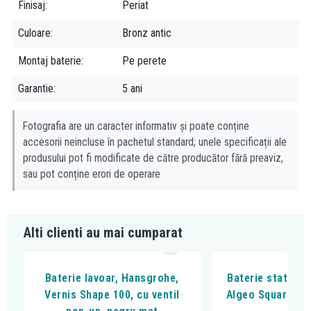
vizeaza o calitate excelenta, la preturi accesibile tuturor.
Finisaj
Periat
Culoare
Bronz antic
Montaj baterie
Pe perete
Garantie
5 ani
Fotografia are un caracter informativ și poate conține
accesorii neincluse în pachetul standard; unele specificații ale
produsului pot fi modificate de către producător fără preaviz,
sau pot conține erori de operare
Alti clienti au mai cumparat
Baterie lavoar, Hansgrohe,
Baterie stativa l
Vernis Shape 100, cu ventil
Algeo Square, cu