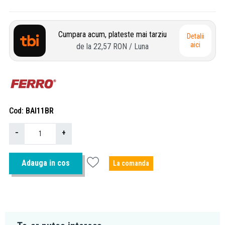
Cumpara acum, plateste mai tarziu
Detalii
aici
de la
22,57 RON
/ Luna
Cod
BAI11BR
−
+
Adauga in cos
La comanda