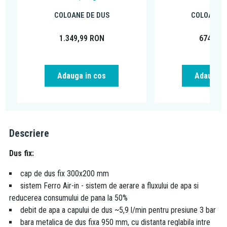
COLOANE DE DUS
COLOANE D
1.349,99
RON
674,99
Adauga in cos
Adauga i
Descriere
Dus fix:
cap de dus fix 300x200 mm
sistem Ferro Air-in - sistem de aerare a fluxului de apa si
reducerea consumului de pana la 50%
debit de apa a capului de dus ~5,9 l/min pentru presiune 3 bar
bara metalica de dus fixa 950 mm, cu distanta reglabila intre