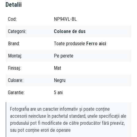
Detalii
culoare: negru
finisaj: mat
Cod
NP94VL-BL
Setul de duș Ferro Kanto Verdeline, cu pălărie și pară de duș,
Categorii
Coloane de dus
negru mat, este o alegere excelentă pentru cei care caută un set
de duș modern, elegant și funcțional. Setul include un cap de duș
Brand
Toate produsele
Ferro aici
cu dimensiuni generoase pentru o experiență relaxantă și un o
pară cu 3 funcții pentru o experiență de duș completă.
Montaj
Pe perete
Avantaje:
Finisaj
Mat
Materiale de calitate superioară
Culoare
Negru
Sisteme inovatoare pentru economisirea apei și a energiei
Garantie
5 ani
Instalare ușoară și rapidă
Fotografia are un caracter informativ și poate conține
accesorii neincluse în pachetul standard; unele specificații ale
produsului pot fi modificate de către producător fără preaviz,
sau pot conține erori de operare