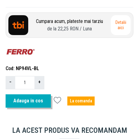
Cumpara acum, plateste mai tarziu
Detalii
aici
de la
22,25 RON
/ Luna
Cod
NP94VL-BL
−
+
Adauga in cos
La comanda
LA ACEST PRODUS VA RECOMANDAM