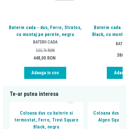
Baterie cada - dus, Ferro, Stratos,
Baterie cada - d
cu montaj pe perete, negru
Black, cu montaj 
BATERII CADA
BATERI
530,76
RON
386,9
448,00
RON
Adauga in cos
Adauga 
Te-ar putea interesa
Coloana dus cu baterie si
Coloana dus cu b
termostat, Ferro, Trevi Square
Algeo Square, 
Black, negru
cro