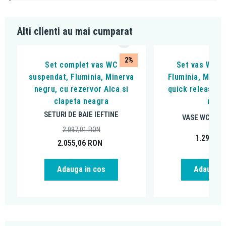
Alti clienti au mai cumparat
2%
Set complet vas WC
Set vas WC s
suspendat, Fluminia, Minerva
Fluminia, Miner
negru, cu rezervor Alca si
quick release si
clapeta neagra
negr
SETURI DE BAIE IEFTINE
VASE WC SUS
2.097,01
RON
1.299,00
2.055,06
RON
Adauga in cos
Adauga i